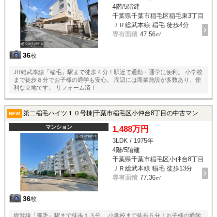
4階/5階建
千葉県千葉市稲毛区稲毛東3丁目
ＪＲ総武本線 稲毛 徒歩4分
専有面積
47.56㎡
36
枚
JR総武本線「稲毛」駅まで徒歩４分！駅近で通勤・通学に便利。 小学校
まで徒歩８分でお子様の通学も安心。 周辺には商業施設が多数あり、便
利な立地です。 リフォーム済！
第二稲毛ハイツ１０号棟|千葉市稲毛区小仲台8丁目の中古マンション
NEW
マンション
1,488万円
3LDK / 1975年
4階/5階建
千葉県千葉市稲毛区小仲台8丁目
ＪＲ総武本線 稲毛 徒歩13分
専有面積
77.36㎡
36
枚
総武線「稲毛」駅まで徒歩１３分。 小学校まで徒歩５分！お子様の通学