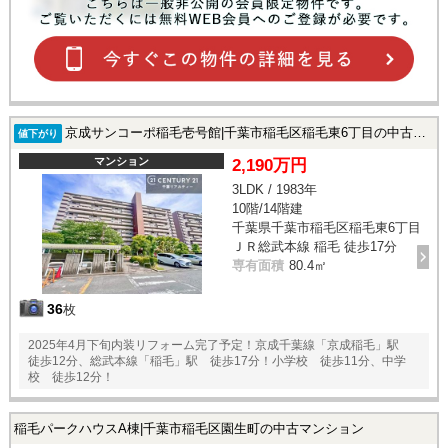
京成サンコーポ稲毛壱号館|千葉市稲毛区稲毛東6丁目の中古マンション
値下がり
マンション
2,190万円
3LDK / 1983年
10階/14階建
千葉県千葉市稲毛区稲毛東6丁目
ＪＲ総武本線 稲毛 徒歩17分
専有面積
80.4㎡
36
枚
2025年4月下旬内装リフォーム完了予定！京成千葉線「京成稲毛」駅
徒歩12分、総武本線「稲毛」駅 徒歩17分！小学校 徒歩11分、中学
校 徒歩12分！
稲毛パークハウスA棟|千葉市稲毛区園生町の中古マンション