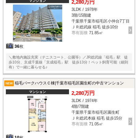
マンション
2,280万円
3LDK / 1978年
3階/15階建
千葉県千葉市稲毛区小仲台7丁目
ＪＲ総武線 稲毛 徒歩10分
専有面積
71.85㎡
36
枚
＼敷地内施設充実（テニスコート、公園等）／JR総武線「稲毛」駅 徒
歩10分、京成千葉線「京成稲毛」駅 徒歩13分！ペット飼育可能（細則
有）で一緒に暮らせる♪
稲毛パークハウスＣ棟|千葉市稲毛区園生町の中古マンション
NEW
マンション
2,280万円
3LDK / 1974年
4階/7階建
千葉県千葉市稲毛区園生町
ＪＲ総武本線 稲毛 徒歩15分
専有面積
71.05㎡
10
枚