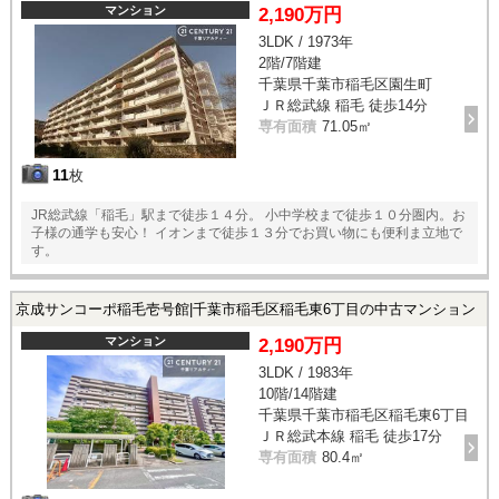
マンション
2,190万円
3LDK / 1973年
2階/7階建
千葉県千葉市稲毛区園生町
ＪＲ総武線 稲毛 徒歩14分
専有面積
71.05㎡
11
枚
JR総武線「稲毛」駅まで徒歩１４分。 小中学校まで徒歩１０分圏内。お
子様の通学も安心！ イオンまで徒歩１３分でお買い物にも便利ま立地で
す。
京成サンコーポ稲毛壱号館|千葉市稲毛区稲毛東6丁目の中古マンション
マンション
2,190万円
3LDK / 1983年
10階/14階建
千葉県千葉市稲毛区稲毛東6丁目
ＪＲ総武本線 稲毛 徒歩17分
専有面積
80.4㎡