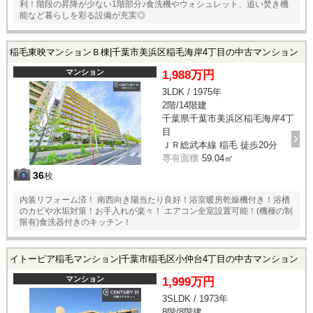
利！階段の昇降が少ない1階部分♪食洗機やウォシュレット、追い焚き機
能など暮らしを彩る設備が充実◎
稲毛東映マンションＢ棟|千葉市美浜区稲毛海岸4丁目の中古マンション
マンション
1,988万円
3LDK / 1975年
2階/14階建
千葉県千葉市美浜区稲毛海岸4丁
目
ＪＲ総武本線 稲毛 徒歩20分
専有面積
59.04㎡
36
枚
内装リフォーム済！ 南西向き陽当たり良好！浴室暖房乾燥機付き！浴槽
のカビや水垢対策！お手入れが楽々！ エアコン全室設置可能！(機種の制
限有)食洗器付きのキッチン！
イトーピア稲毛マンション|千葉市稲毛区小仲台4丁目の中古マンション
マンション
1,999万円
3SLDK / 1973年
8階/8階建