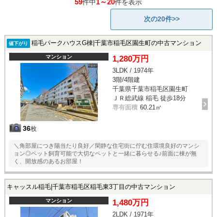
59
1～20
件中
件を表示
次の20件>>
稲毛パークハウスG棟|千葉市稲毛区園生町の中古マンション
値下がり
マンション
1,280万円
3LDK / 1974年
3階/4階建
千葉県千葉市稲毛区園生町
ＪＲ総武線 稲毛 徒歩18分
専有面積
60.21㎡
36
枚
＼角部屋につき陽当たり良好／閑静な住宅街に佇む住環境良好のマンシ
ョン◎ペット飼育可能で大切なペットと一緒に暮らせる♪前面に棟が無
く、開放感のあるお部屋！
キャッスル稲毛|千葉市稲毛区稲毛東3丁目の中古マンション
マンション
1,480万円
2LDK / 1971年