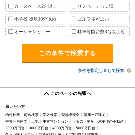
カースペース2台以上
リノベーション済
小学校 徒歩10分以内
ゴルフ場が近い
オーシャンビュー
駐車可能台数3台以上可
条件を指定し直して検索
このページの先頭へ
買いたい方
物件検索
町名検索
学区検索
現地販売会
新築一戸建て
中古一戸建て
土地
中古マンション
千葉の不動産
木更津の不動産
2000万円台
3000万円台
4000万円台
5000万円台
住まい購入の流れ
賃貸VS持ち家
住宅取得時の諸費用