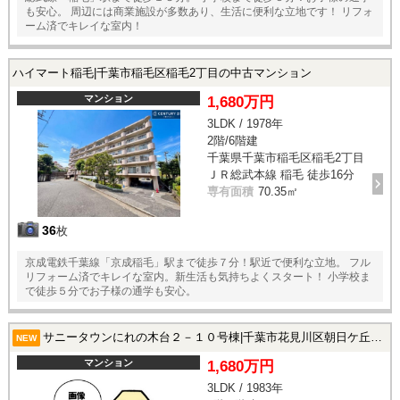
も安心。 周辺には商業施設が多数あり、生活に便利な立地です！ リフォ
ーム済でキレイな室内！
ハイマート稲毛|千葉市稲毛区稲毛2丁目の中古マンション
マンション
1,680万円
3LDK / 1978年
2階/6階建
千葉県千葉市稲毛区稲毛2丁目
ＪＲ総武本線 稲毛 徒歩16分
専有面積
70.35㎡
36
枚
京成電鉄千葉線「京成稲毛」駅まで徒歩７分！駅近で便利な立地。 フル
リフォーム済でキレイな室内。新生活も気持ちよくスタート！ 小学校ま
で徒歩５分でお子様の通学も安心。
サニータウンにれの木台２－１０号棟|千葉市花見川区朝日ケ丘2丁目の中古マンション
NEW
マンション
1,680万円
3LDK / 1983年