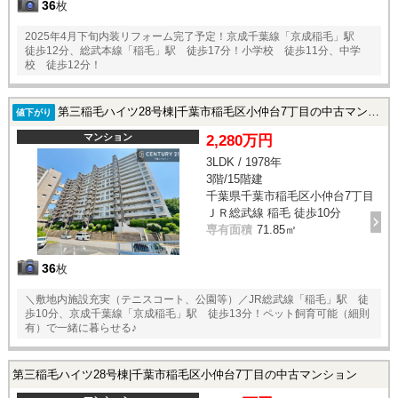
36
枚
2025年4月下旬内装リフォーム完了予定！京成千葉線「京成稲毛」駅
徒歩12分、総武本線「稲毛」駅 徒歩17分！小学校 徒歩11分、中学
校 徒歩12分！
第三稲毛ハイツ28号棟|千葉市稲毛区小仲台7丁目の中古マンション
値下がり
マンション
2,280万円
3LDK / 1978年
3階/15階建
千葉県千葉市稲毛区小仲台7丁目
ＪＲ総武線 稲毛 徒歩10分
専有面積
71.85㎡
36
枚
＼敷地内施設充実（テニスコート、公園等）／JR総武線「稲毛」駅 徒
歩10分、京成千葉線「京成稲毛」駅 徒歩13分！ペット飼育可能（細則
有）で一緒に暮らせる♪
第三稲毛ハイツ28号棟|千葉市稲毛区小仲台7丁目の中古マンション