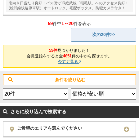
南向き日当たり良好！バス便でJR総武線「稲毛駅」へのアクセス良好！
(総武線快速停車駅）オートロック、宅配ボックス、防犯カメラ付き！
59
1～20
件中
件を表示
次の20件>>
59件
見つかりました！
会員登録をすると全
4651
件の中から探せます。
今すぐ見る
条件を絞り込む
さらに絞り込んで検索する
ご希望のエリアを選んでください