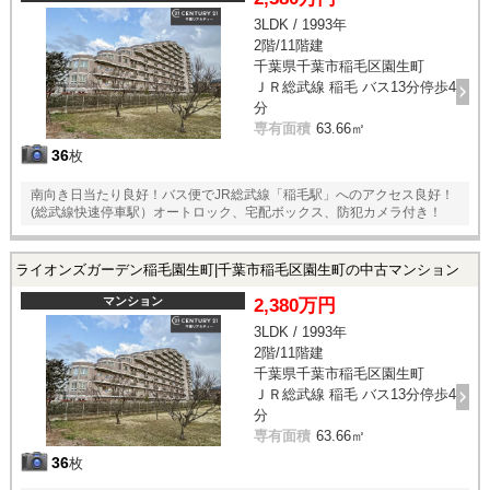
3LDK / 1993年
2階/11階建
千葉県千葉市稲毛区園生町
ＪＲ総武線 稲毛 バス13分停歩4
分
専有面積
63.66㎡
36
枚
南向き日当たり良好！バス便でJR総武線「稲毛駅」へのアクセス良好！
(総武線快速停車駅）オートロック、宅配ボックス、防犯カメラ付き！
ライオンズガーデン稲毛園生町|千葉市稲毛区園生町の中古マンション
マンション
2,380万円
3LDK / 1993年
2階/11階建
千葉県千葉市稲毛区園生町
ＪＲ総武線 稲毛 バス13分停歩4
分
専有面積
63.66㎡
36
枚