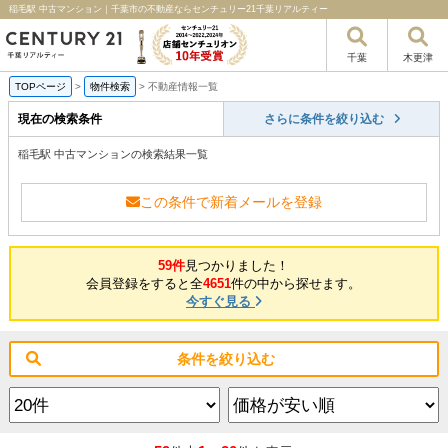
稲毛駅 中古マンション｜千葉市の不動産ならセンチュリー21千葉リアルティー
千葉
木更津
TOPページ
>
物件検索
>
不動産情報一覧
現在の検索条件
さらに条件を絞り込む
稲毛駅 中古マンションの検索結果一覧
この条件で新着メールを登録
59件
見つかりました！
会員登録をすると全
4651
件の中から探せます。
今すぐ見る
条件を絞り込む