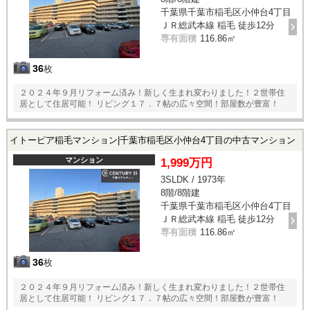
千葉県千葉市稲毛区小仲台4丁目
ＪＲ総武本線 稲毛 徒歩12分
専有面積
116.86㎡
36
枚
２０２４年９月リフォーム済み！新しく生まれ変わりました！２世帯住
居として住居可能！ リビング１７．７帖の広々空間！部屋数が豊富！
イトーピア稲毛マンション|千葉市稲毛区小仲台4丁目の中古マンション
マンション
1,999万円
3SLDK / 1973年
8階/8階建
千葉県千葉市稲毛区小仲台4丁目
ＪＲ総武本線 稲毛 徒歩12分
専有面積
116.86㎡
36
枚
２０２４年９月リフォーム済み！新しく生まれ変わりました！２世帯住
居として住居可能！ リビング１７．７帖の広々空間！部屋数が豊富！