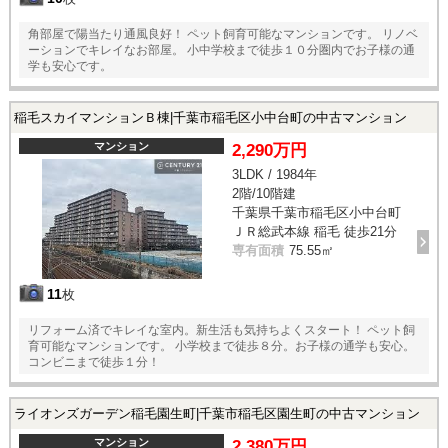
角部屋で陽当たり通風良好！ ペット飼育可能なマンションです。 リノベ
ーションでキレイなお部屋。 小中学校まで徒歩１０分圏内でお子様の通
学も安心です。
稲毛スカイマンションＢ棟|千葉市稲毛区小中台町の中古マンション
マンション
2,290万円
3LDK / 1984年
2階/10階建
千葉県千葉市稲毛区小中台町
ＪＲ総武本線 稲毛 徒歩21分
専有面積
75.55㎡
11
枚
リフォーム済でキレイな室内。新生活も気持ちよくスタート！ ペット飼
育可能なマンションです。 小学校まで徒歩８分。お子様の通学も安心。
コンビニまで徒歩１分！
ライオンズガーデン稲毛園生町|千葉市稲毛区園生町の中古マンション
マンション
2,380万円