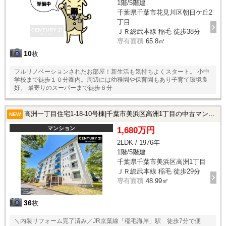
1階/5階建
千葉県千葉市花見川区朝日ケ丘2
丁目
ＪＲ総武本線 稲毛 徒歩38分
専有面積
65.8㎡
10
枚
フルリノベーションされたお部屋！新生活も気持ちよくスタート。 小中
学校まで徒歩１０分圏内。周辺には幼稚園や保育園もあり子育て環境良
好。 最寄りのスーパーまで徒歩６分
高洲一丁目住宅1-18-10号棟|千葉市美浜区高洲1丁目の中古マンション
NEW
マンション
1,680万円
2LDK / 1976年
1階/5階建
千葉県千葉市美浜区高洲1丁目
ＪＲ総武本線 稲毛 徒歩29分
専有面積
48.99㎡
36
枚
＼内装リフォーム完了済み／JR京葉線「稲毛海岸」駅 徒歩7分で便