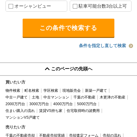
オーシャンビュー
駐車可能台数3台以上可
条件を指定し直して検索
このページの先頭へ
買いたい方
物件検索
町名検索
学区検索
現地販売会
新築一戸建て
中古一戸建て
土地
中古マンション
千葉の不動産
木更津の不動産
2000万円台
3000万円台
4000万円台
5000万円台
住まい購入の流れ
賃貸VS持ち家
住宅取得時の諸費用
マンションVS戸建て
売りたい方
千葉の不動産売却
不動産売却実績
売却査定フォーム
売却の流れ