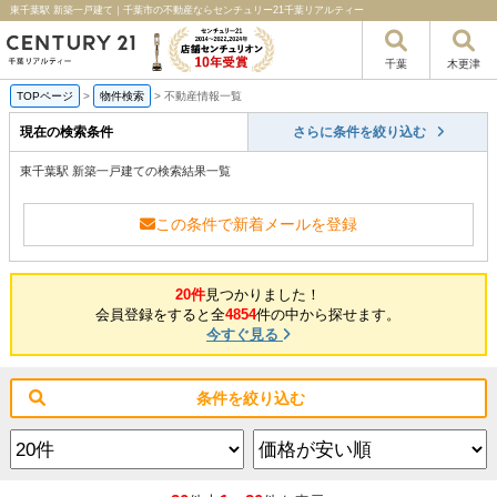
東千葉駅 新築一戸建て｜千葉市の不動産ならセンチュリー21千葉リアルティー
千葉
木更津
TOPページ
>
物件検索
>
不動産情報一覧
現在の検索条件
さらに条件を絞り込む
東千葉駅 新築一戸建ての検索結果一覧
この条件で新着メールを登録
20件
見つかりました！
会員登録をすると全
4854
件の中から探せます。
今すぐ見る
条件を絞り込む