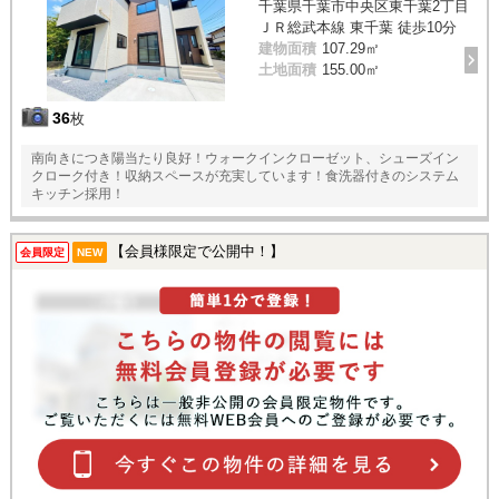
千葉県千葉市中央区東千葉2丁目
ＪＲ総武本線 東千葉 徒歩10分
建物面積
107.29㎡
土地面積
155.00㎡
36
枚
南向きにつき陽当たり良好！ウォークインクローゼット、シューズイン
クローク付き！収納スペースが充実しています！食洗器付きのシステム
キッチン採用！
【会員様限定で公開中！】
会員限定
NEW