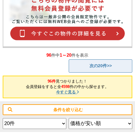
96
1～20
件中
件を表示
次の20件>>
96件
見つかりました！
会員登録をすると全
4598
件の中から探せます。
今すぐ見る
条件を絞り込む