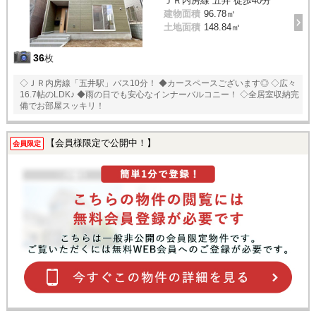
ＪＲ内房線 五井 徒歩40分
建物面積
96.78㎡
土地面積
148.84㎡
36
枚
◇ＪＲ内房線「五井駅」バス10分！ ◆カースペースございます◎ ◇広々
16.7帖のLDK♪ ◆雨の日でも安心なインナーバルコニー！ ◇全居室収納完
備でお部屋スッキリ！
【会員様限定で公開中！】
会員限定