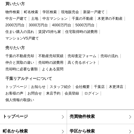
買いたい方
物件検索
町名検索
学区検索
現地販売会
新築一戸建て
中古一戸建て
土地
中古マンション
千葉の不動産
木更津の不動産
2000万円台
3000万円台
4000万円台
5000万円台
住まい購入の流れ
賃貸VS持ち家
住宅取得時の諸費用
マンションVS戸建て
売りたい方
千葉の不動産売却
不動産売却実績
売却査定フォーム
売却の流れ
仲介と買取の違い
売却時の諸費用
高く売るポイント
売却時に必要な書類
よくある質問
千葉リアルティーについて
トップページ
お知らせ
スタッフ紹介
会社概要
千葉店
木更津店
お客様の声
お問合せ
来店予約
会員登録
ログイン
個人情報の取扱い
トップページ
売買物件検索
町名から検索
学区から検索