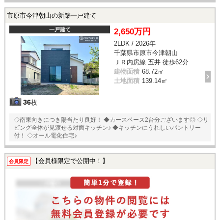
市原市今津朝山の新築一戸建て
一戸建て
2,650万円
2LDK / 2026年
千葉県市原市今津朝山
ＪＲ内房線 五井 徒歩62分
建物面積
68.72㎡
土地面積
139.14㎡
36
枚
◇南東向きにつき陽当たり良好！ ◆カースペース2台分ございます◎ ◇リ
ビング全体が見渡せる対面キッチン♪ ◆キッチンにうれしいパントリー
付！ ◇オール電化住宅♪
【会員様限定で公開中！】
会員限定