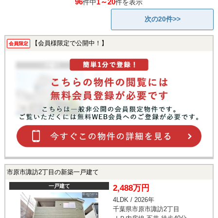
96
1～20
件中
件を表示
次の20件>>
【会員様限定で公開中！】
会員限定
市原市諏訪2丁目の新築一戸建て
一戸建て
2,488万円
4LDK / 2026年
千葉県市原市諏訪2丁目