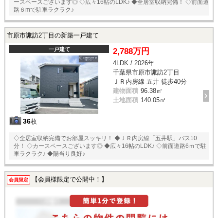
ースペースございます◎ ◇広々16帖のLDK♪ ◆全居室収納完備！ ◇前面道
路６mで駐車ラクラク♪
市原市諏訪2丁目の新築一戸建て
一戸建て
2,788万円
4LDK / 2026年
千葉県市原市諏訪2丁目
ＪＲ内房線 五井 徒歩40分
建物面積
96.38㎡
土地面積
140.05㎡
36
枚
◇全居室収納完備でお部屋スッキリ！ ◆ＪＲ内房線「五井駅」バス10
分！ ◇カースペースございます◎ ◆広々16帖のLDK♪ ◇前面道路6ｍで駐
車ラクラク♪ ◆陽当り良好♪
【会員様限定で公開中！】
会員限定