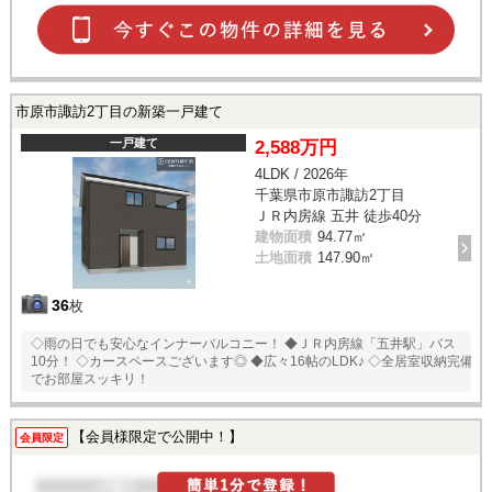
市原市諏訪2丁目の新築一戸建て
一戸建て
2,588万円
4LDK / 2026年
千葉県市原市諏訪2丁目
ＪＲ内房線 五井 徒歩40分
建物面積
94.77㎡
土地面積
147.90㎡
36
枚
◇雨の日でも安心なインナーバルコニー！ ◆ＪＲ内房線「五井駅」バス
10分！ ◇カースペースございます◎ ◆広々16帖のLDK♪ ◇全居室収納完備
でお部屋スッキリ！
【会員様限定で公開中！】
会員限定