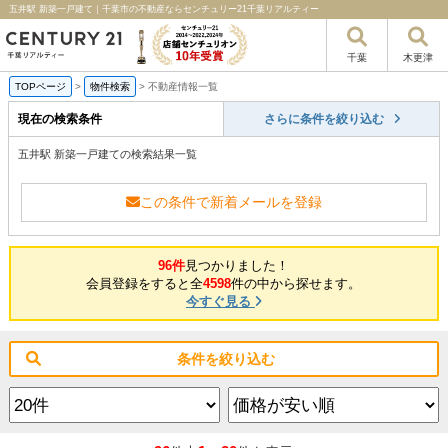
五井駅 新築一戸建て｜千葉市の不動産ならセンチュリー21千葉リアルティー
千葉
木更津
TOPページ
>
物件検索
>
不動産情報一覧
現在の検索条件
さらに条件を絞り込む
五井駅 新築一戸建ての検索結果一覧
この条件で新着メールを登録
96件
見つかりました！
会員登録をすると全
4598
件の中から探せます。
今すぐ見る
条件を絞り込む