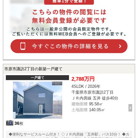
市原市諏訪2丁目の新築一戸建て
一戸建て
2,788万円
4SLDK / 2026年
千葉県市原市諏訪2丁目
ＪＲ内房線 五井 徒歩40分
建物面積
95.58㎡
土地面積
140.05㎡
36
枚
◆便利なサービスルーム付き！ ◇ＪＲ内房線「五井駅」バス10分！ ◆カ