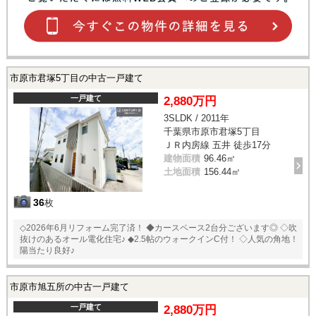
市原市君塚5丁目の中古一戸建て
一戸建て
2,880万円
3SLDK / 2011年
千葉県市原市君塚5丁目
ＪＲ内房線 五井 徒歩17分
建物面積
96.46㎡
土地面積
156.44㎡
36
枚
◇2026年6月リフォーム完了済！ ◆カースペース2台分ございます◎ ◇吹
抜けのあるオール電化住宅♪ ◆2.5帖のウォークインC付！ ◇人気の角地！
陽当たり良好♪
市原市旭五所の中古一戸建て
一戸建て
2,880万円