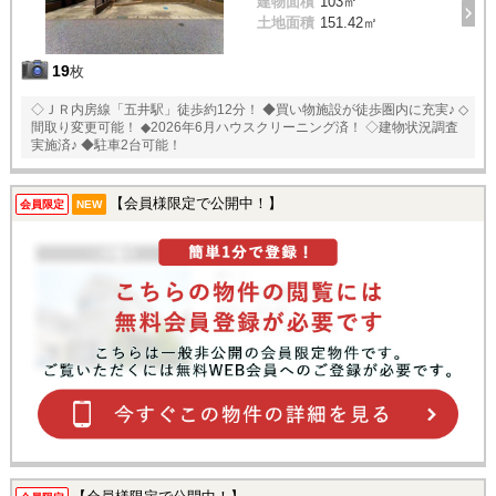
建物面積
103㎡
土地面積
151.42㎡
19
枚
◇ＪＲ内房線「五井駅」徒歩約12分！ ◆買い物施設が徒歩圏内に充実♪ ◇
間取り変更可能！ ◆2026年6月ハウスクリーニング済！ ◇建物状況調査
実施済♪ ◆駐車2台可能！
【会員様限定で公開中！】
会員限定
NEW