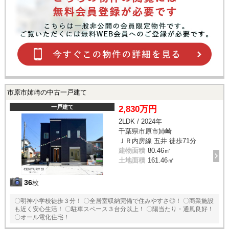
市原市姉崎の中古一戸建て
一戸建て
2,830万円
2LDK / 2024年
千葉県市原市姉崎
ＪＲ内房線 五井 徒歩71分
建物面積
80.46㎡
土地面積
161.46㎡
36
枚
〇明神小学校徒歩３分！ 〇全居室収納完備で住みやすさ◎！ 〇商業施設
も近く安心生活！ 〇駐車スペース３台分以上！ 〇陽当たり・通風良好！
〇オール電化住宅！