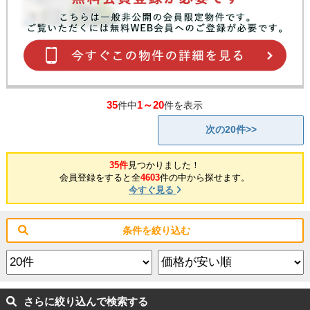
35
1～20
件中
件を表示
次の20件>>
35件
見つかりました！
会員登録をすると全
4603
件の中から探せます。
今すぐ見る
条件を絞り込む
さらに絞り込んで検索する