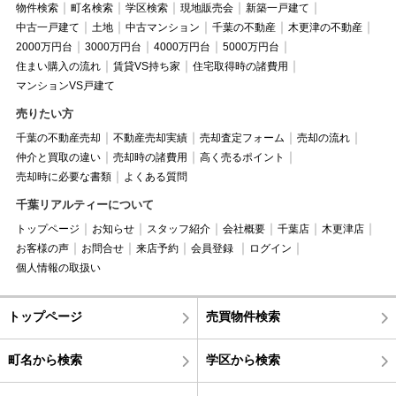
物件検索
町名検索
学区検索
現地販売会
新築一戸建て
中古一戸建て
土地
中古マンション
千葉の不動産
木更津の不動産
2000万円台
3000万円台
4000万円台
5000万円台
住まい購入の流れ
賃貸VS持ち家
住宅取得時の諸費用
マンションVS戸建て
売りたい方
千葉の不動産売却
不動産売却実績
売却査定フォーム
売却の流れ
仲介と買取の違い
売却時の諸費用
高く売るポイント
売却時に必要な書類
よくある質問
千葉リアルティーについて
トップページ
お知らせ
スタッフ紹介
会社概要
千葉店
木更津店
お客様の声
お問合せ
来店予約
会員登録
ログイン
個人情報の取扱い
トップページ
売買物件検索
町名から検索
学区から検索