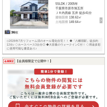
5SLDK / 2005年
千葉県市原市旭五所
ＪＲ内房線 五井 徒歩41分
建物面積
138.62㎡
土地面積
149.64㎡
36
枚
◇2026年7月リフォーム済のオール電化住宅！！ ◆「八幡宿駅」徒歩約
12分♪ ◇カースペース3台分◎ ◆大容量のウォークインC付！ ◇用途多彩
に使用可能な書斎あり♪
【会員様限定で公開中！】
会員限定