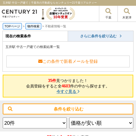
五井駅 中古一戸建て｜千葉市の不動産ならセンチュリー21千葉リアルティー
千葉
木更津
TOPページ
>
物件検索
>
不動産情報一覧
現在の検索条件
さらに条件を絞り込む
五井駅 中古一戸建ての検索結果一覧
この条件で新着メールを登録
35件
見つかりました！
会員登録をすると全
4603
件の中から探せます。
今すぐ見る
条件を絞り込む