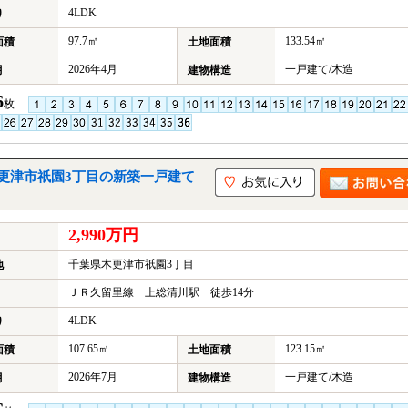
4LDK
り
97.7㎡
133.54㎡
面積
土地面積
2026年4月
一戸建て/木造
月
建物構造
6
枚
更津市祇園3丁目の新築一戸建て
2,990万円
千葉県木更津市祇園3丁目
地
ＪＲ久留里線 上総清川駅 徒歩14分
4LDK
り
107.65㎡
123.15㎡
面積
土地面積
2026年7月
一戸建て/木造
月
建物構造