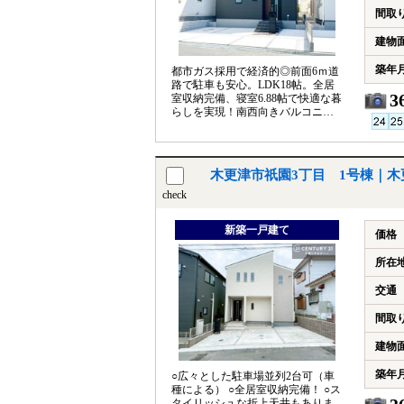
間取
建物
築年
都市ガス採用で経済的◎前面6ｍ道
路で駐車も安心。LDK18帖。全居
3
室収納完備、寝室6.88帖で快適な暮
らしを実現！南西向きバルコニー2
箇所有り。
木更津市祇園3丁目 1号棟｜木
check
新築一戸建て
価格
所在
交通
間取
建物
築年
○広々とした駐車場並列2台可（車
種による） ○全居室収納完備！ ○ス
タイリッシュな折上天井もありま