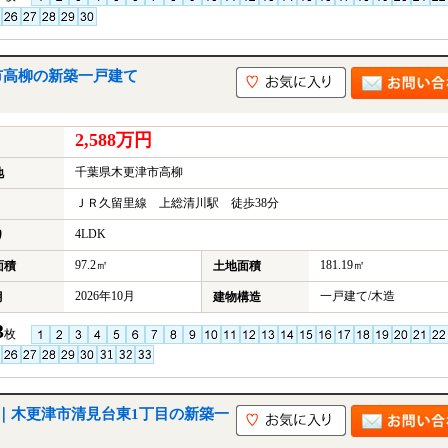
市高柳の新築一戸建て
2,588万円
千葉県木更津市高柳
地
ＪＲ久留里線 上総清川駅 徒歩38分
4LDK
り
97.2㎡
181.19㎡
面積
土地面積
2026年10月
一戸建て/木造
月
建物構造
3
枚
｜木更津市清見台東1丁目の新築一