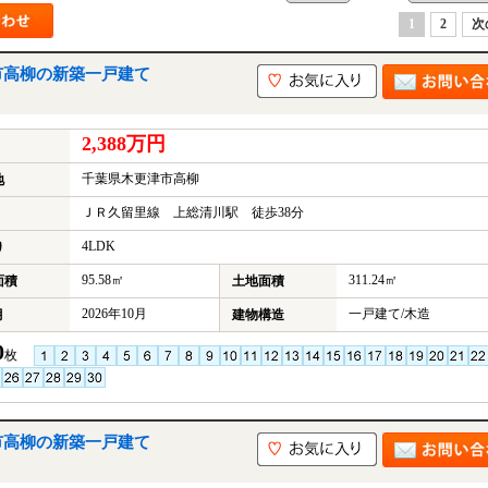
1
2
次
市高柳の新築一戸建て
2,388万円
千葉県木更津市高柳
地
ＪＲ久留里線 上総清川駅 徒歩38分
4LDK
り
95.58㎡
311.24㎡
面積
土地面積
2026年10月
一戸建て/木造
月
建物構造
0
枚
市高柳の新築一戸建て