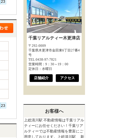
千葉リアルティー木更津店
〒292-0009
千葉県木更津市金田東6丁目27番4
号
TEL:0438-97-7821
営業時間：9：30～19：00
定休日：水曜日
店舗紹介
アクセス
お客様へ
上総清川駅 不動産情報は千葉リアル
ティーにお任せください！千葉リア
ルティーでは不動産情報を豊富にご
用意しております。上総清川駅 新