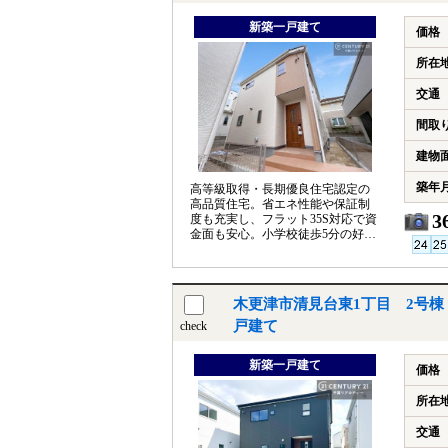
新築一戸建て
価格
所在
交通
間取
建物
築年
高等級取得・長期優良住宅認定の
高品質住宅。省エネ性能や保証制
3
度も充実し、フラット35S対応で資
金面も安心。小学校徒歩5分の好立
地で子育て世代に最適な住まいで
す。
木更津市清見台東1丁目 2号棟
戸建て
check
新築一戸建て
価格
所在
交通