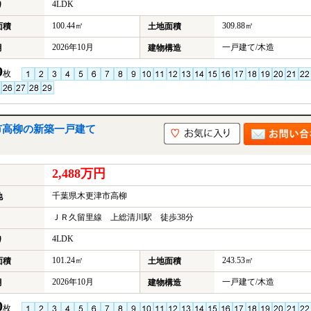
4LDK
り
100.44㎡
309.88㎡
面積
土地面積
2026年10月
一戸建て/木造
月
建物構造
9
枚
市高柳の新築一戸建て
2,488万円
千葉県木更津市高柳
地
ＪＲ久留里線 上総清川駅 徒歩38分
4LDK
り
101.24㎡
243.53㎡
面積
土地面積
2026年10月
一戸建て/木造
月
建物構造
0
枚