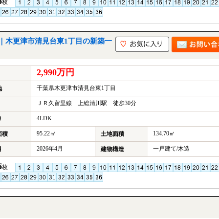
6
枚
｜木更津市清見台東1丁目の新築一
2,990万円
千葉県木更津市清見台東1丁目
地
ＪＲ久留里線 上総清川駅 徒歩30分
4LDK
り
95.22㎡
134.70㎡
面積
土地面積
2026年4月
一戸建て/木造
月
建物構造
6
枚