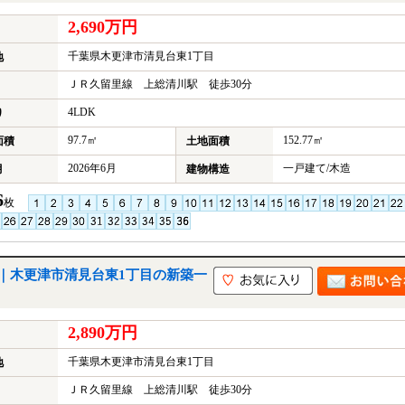
2,690万円
千葉県木更津市清見台東1丁目
地
ＪＲ久留里線 上総清川駅 徒歩30分
4LDK
り
97.7㎡
152.77㎡
面積
土地面積
2026年6月
一戸建て/木造
月
建物構造
6
枚
｜木更津市清見台東1丁目の新築一
2,890万円
千葉県木更津市清見台東1丁目
地
ＪＲ久留里線 上総清川駅 徒歩30分