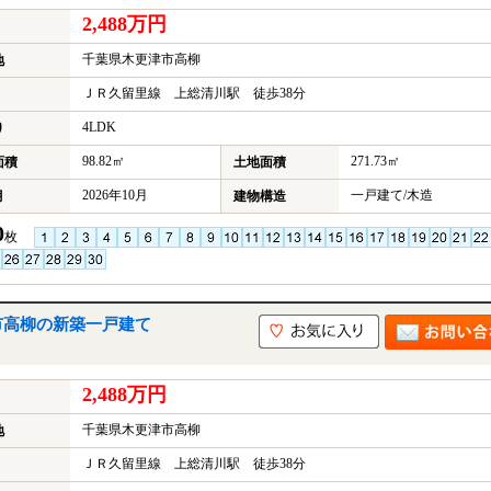
2,488万円
千葉県木更津市高柳
地
ＪＲ久留里線 上総清川駅 徒歩38分
4LDK
り
98.82㎡
271.73㎡
面積
土地面積
2026年10月
一戸建て/木造
月
建物構造
0
枚
市高柳の新築一戸建て
2,488万円
千葉県木更津市高柳
地
ＪＲ久留里線 上総清川駅 徒歩38分