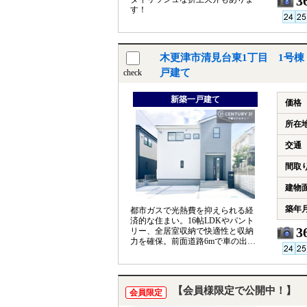
3
す！
木更津市清見台東1丁目 1号棟
戸建て
check
新築一戸建て
価格
所在
交通
間取
建物
築年
都市ガスで光熱費を抑えられる経
済的な住まい。16帖LDKやパント
3
リー、全居室収納で快適性と収納
力を確保。前面道路6mで車の出し
入れも安心な住環境で
す。
【会員様限定で公開中！】
会員限定