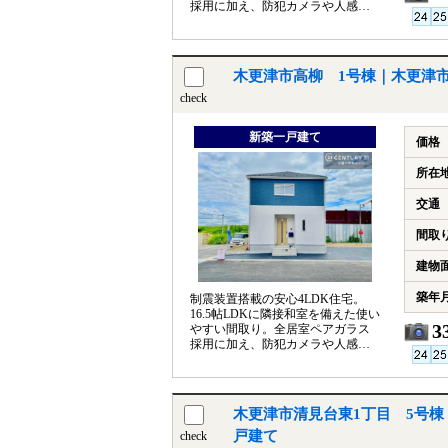
採用に加え、防犯カメラや人感セ
ンサー付き玄関灯も備えた住まい
木更津市高柳 1号棟｜木更津
check
新築一戸建て
価格
所在
交通
間取
建物
築年
制震装置搭載の安心4LDK住宅。
16.5帖LDKに隣接和室を備えた使い
3
やすい間取り。全居室ペアガラス
採用に加え、防犯カメラや人感セ
ンサー付き玄関灯も備えた住まい
木更津市清見台東1丁目 5号棟
戸建て
check