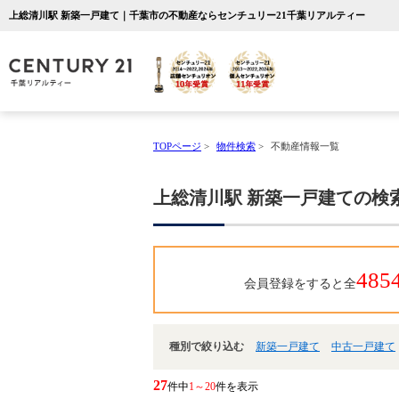
上総清川駅 新築一戸建て｜千葉市の不動産ならセンチュリー21千葉リアルティー
TOPページ
>
物件検索
>
不動産情報一覧
上総清川駅 新築一戸建ての検
485
会員登録をすると全
種別で絞り込む
新築一戸建て
中古一戸建て
27
件中
1～20
件を表示