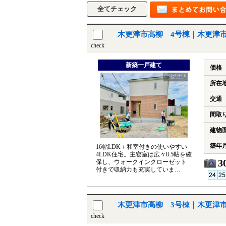
木更津市高柳 4号棟｜木更津
check
新築一戸建て
価格
所在
交通
間取
建物
築年
16帖LDK＋和室付きの使いやすい
4LDK住宅。主寝室は広々8.5帖を確
3
保し、ウォークインクローゼット
付きで収納力も充実していま
す。
木更津市高柳 3号棟｜木更津
check