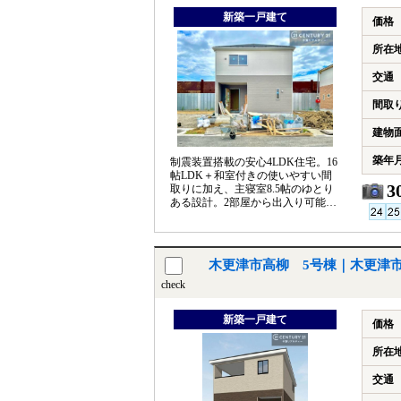
新築一戸建て
価格
所在
交通
間取
建物
築年
制震装置搭載の安心4LDK住宅。16
帖LDK＋和室付きの使いやすい間
3
取りに加え、主寝室8.5帖のゆとり
ある設計。2部屋から出入り可能な
広々バルコニー付きです。
木更津市高柳 5号棟｜木更津
check
新築一戸建て
価格
所在
交通