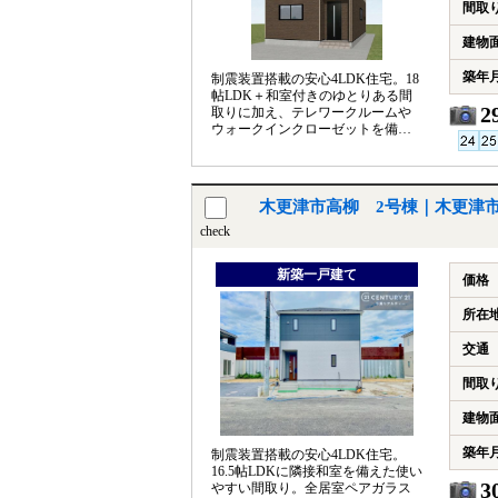
間取
建物
築年
制震装置搭載の安心4LDK住宅。18
帖LDK＋和室付きのゆとりある間
2
取りに加え、テレワークルームや
ウォークインクローゼットを備え
た快適な住まいで
す。
木更津市高柳 2号棟｜木更津
check
新築一戸建て
価格
所在
交通
間取
建物
築年
制震装置搭載の安心4LDK住宅。
16.5帖LDKに隣接和室を備えた使い
3
やすい間取り。全居室ペアガラス