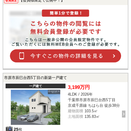
【会員様限定で公開中！】
会員限定
市原市辰巳台西5丁目の新築一戸建て
一戸建て
3,199万円
4LDK / 2026年
千葉県市原市辰巳台西5丁目
京成千原線 ちはら台 徒歩38分
建物面積
103.5㎡
土地面積
135.83㎡
25
枚