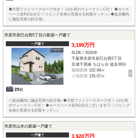
◆大型ファミリークローク付き！ ◇2か所のウォークインC付！ ◆カース
ペース並列2台分◎ ◇リビング全体が見渡せる対面キッチン♪ ◆徒歩圏内
に施設充実の好立地♪
市原市辰巳台西5丁目の新築一戸建て
一戸建て
3,199万円
4LDK / 2026年
千葉県市原市辰巳台西5丁目
京成千原線 ちはら台 徒歩38分
建物面積
102.68㎡
土地面積
135.07㎡
25
枚
◇徒歩圏内に施設充実の好立地♪ ◆大型ファミリークローク付！ ◇2か所
のウォークインC付！ ◆カースペース並列2台分ございます◎ ◇リビング
全体が見渡せる対面キッチン♪
市原市山木の新築一戸建て
一戸建て
3,920万円