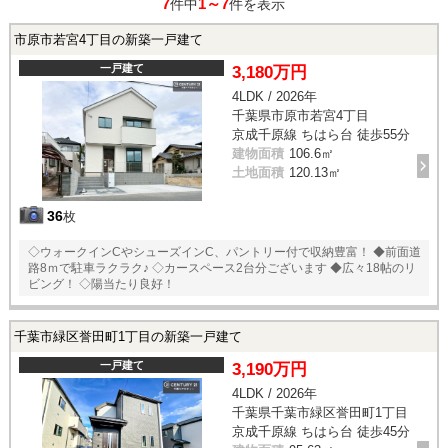
7
1～7
件中
件を表示
市原市若宮4丁目の新築一戸建て
一戸建て
3,180万円
4LDK / 2026年
千葉県市原市若宮4丁目
京成千原線 ちはら台 徒歩55分
建物面積
106.6㎡
土地面積
120.13㎡
36
枚
◇ウォークインCやシューズインC、パントリー付で収納豊富！ ◆前面道
路8ｍで駐車ラクラク♪ ◇カースペース2台分ございます ◆広々18帖のリ
ビング！ ◇陽当たり良好！
千葉市緑区誉田町1丁目の新築一戸建て
一戸建て
3,190万円
4LDK / 2026年
千葉県千葉市緑区誉田町1丁目
京成千原線 ちはら台 徒歩45分