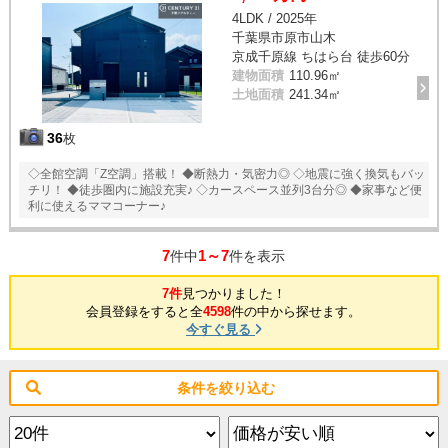
4LDK / 2025年
千葉県市原市山木
京成千原線 ちはら台 徒歩60分
建物面積
110.96㎡
土地面積
241.34㎡
36
枚
◇全館空調「Z空調」搭載！ ◆断熱力・気密力◎ ◇地震に強く換気もバッ
チリ！ ◆徒歩圏内に施設充実♪ ◇カースペース並列3台分◎ ◆家事など便
利に使えるママコーナー♪
7
1～7
件中
件を表示
7件
見つかりました！
会員登録をすると全
4598
件の中から探せます。
今すぐ見る
条件を絞り込む