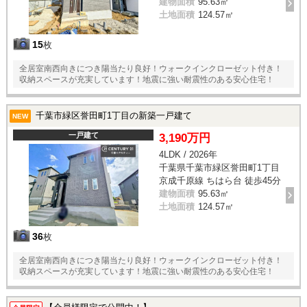
建物面積
95.63㎡
土地面積
124.57㎡
15
枚
全居室南西向きにつき陽当たり良好！ウォークインクローゼット付き！
収納スペースが充実しています！地震に強い耐震性のある安心住宅！
千葉市緑区誉田町1丁目の新築一戸建て
NEW
一戸建て
3,190万円
4LDK / 2026年
千葉県千葉市緑区誉田町1丁目
京成千原線 ちはら台 徒歩45分
建物面積
95.63㎡
土地面積
124.57㎡
36
枚
全居室南西向きにつき陽当たり良好！ウォークインクローゼット付き！
収納スペースが充実しています！地震に強い耐震性のある安心住宅！