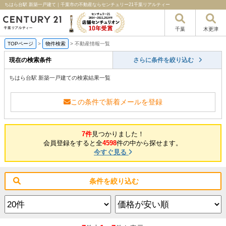
ちはら台駅 新築一戸建て｜千葉市の不動産ならセンチュリー21千葉リアルティー
千葉
木更津
TOPページ
>
物件検索
>
不動産情報一覧
現在の検索条件
さらに条件を絞り込む
ちはら台駅 新築一戸建ての検索結果一覧
この条件で新着メールを登録
7件
見つかりました！
会員登録をすると全
4598
件の中から探せます。
今すぐ見る
条件を絞り込む