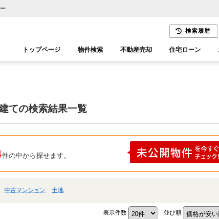
ィー
検索履歴
トップページ
物件検索
不動産売却
住宅ローン
千葉エリア
木更津エリア
戸建ての検索結果一覧
4
件の中から探せます。
中古マンション
土地
表示件数
並び順