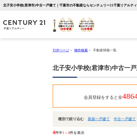
北子安小学校(君津市)中古一戸建て｜千葉市の不動産ならセンチュリー21千葉リアルテ
TOPページ
>
物件検索
>
不動産情報一覧
北子安小学校(君津市)中古一
486
会員登録をすると全
種別で絞り込む
新築一戸建て
中古一戸建て
4
件中
1～4
件を表示