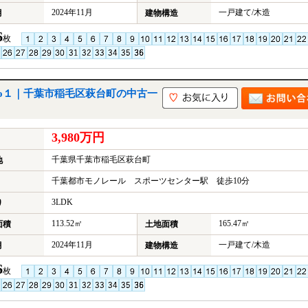
2024年11月
一戸建て/木造
月
建物構造
6
枚
o１｜千葉市稲毛区萩台町の中古一
3,980万円
千葉県千葉市稲毛区萩台町
地
千葉都市モノレール スポーツセンター駅 徒歩10分
3LDK
り
113.52㎡
165.47㎡
面積
土地面積
2024年11月
一戸建て/木造
月
建物構造
6
枚