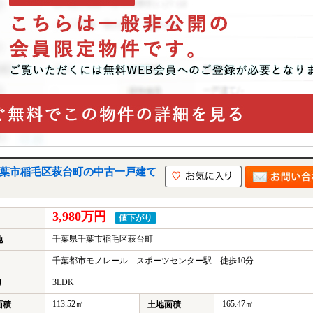
千葉市稲毛区萩台町の中古一戸建て
3,980万円
値下がり
千葉県千葉市稲毛区萩台町
地
千葉都市モノレール スポーツセンター駅 徒歩10分
3LDK
り
113.52㎡
165.47㎡
面積
土地面積