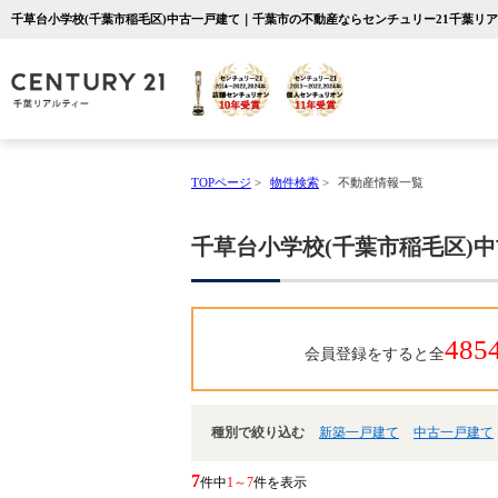
千草台小学校(千葉市稲毛区)中古一戸建て｜千葉市の不動産ならセンチュリー21千葉リ
TOPページ
>
物件検索
>
不動産情報一覧
千草台小学校(千葉市稲毛区)
485
会員登録をすると全
種別で絞り込む
新築一戸建て
中古一戸建て
7
件中
1～7
件を表示