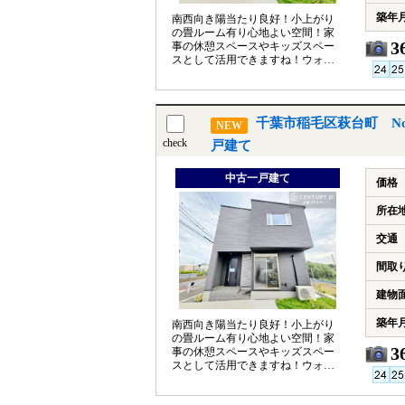
築年
南西向き陽当たり良好！小上がり
の畳ルーム有り心地よい空間！家
3
事の休憩スペースやキッズスペー
スとして活用できますね！ウォー
クインクローゼット付き！
千葉市稲毛区萩台町 N
NEW
check
戸建て
中古一戸建て
価格
所在
交通
間取
建物
築年
南西向き陽当たり良好！小上がり
の畳ルーム有り心地よい空間！家
3
事の休憩スペースやキッズスペー
スとして活用できますね！ウォー
クインクローゼット付き！