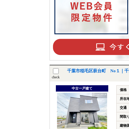
千葉市稲毛区萩台町 No１｜
check
中古一戸建て
価格
所在
交通
間取
建物