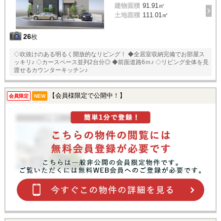
建物面積
91.91㎡
土地面積
111.01㎡
26
枚
◇吹抜けのある明るく開放的なリビング！ ◆全居室収納完備でお部屋ス
ッキリ♪ ◇カースペース並列2台分◎ ◆前面道路6ｍ♪ ◇リビング全体を見
渡せるカウンターキッチン♪
【会員様限定で公開中！】
会員限定
NEW