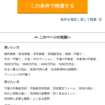
条件を指定し直して検索
このページの先頭へ
買いたい方
物件検索
町名検索
学区検索
現地販売会
新築一戸建て
中古一戸建て
土地
中古マンション
千葉の不動産
木更津の不動産
2000万円台
3000万円台
4000万円台
5000万円台
住まい購入の流れ
賃貸VS持ち家
住宅取得時の諸費用
マンションVS戸建て
売りたい方
千葉の不動産売却
不動産売却実績
売却査定フォーム
売却の流れ
仲介と買取の違い
売却時の諸費用
高く売るポイント
売却時に必要な書類
よくある質問