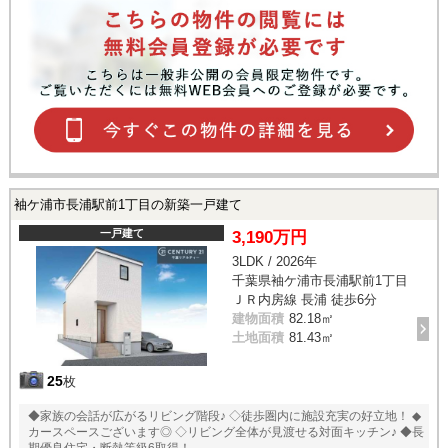
袖ケ浦市長浦駅前1丁目の新築一戸建て
一戸建て
3,190万円
3LDK / 2026年
千葉県袖ケ浦市長浦駅前1丁目
ＪＲ内房線 長浦 徒歩6分
建物面積
82.18㎡
土地面積
81.43㎡
25
枚
◆家族の会話が広がるリビング階段♪ ◇徒歩圏内に施設充実の好立地！ ◆
カースペースございます◎ ◇リビング全体が見渡せる対面キッチン♪ ◆長