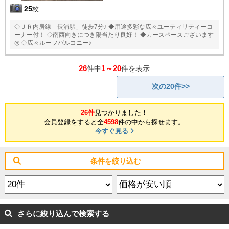
25
枚
◇ＪＲ内房線「長浦駅」徒歩7分♪ ◆用途多彩な広々ユーティリティーコ
ーナー付！ ◇南西向きにつき陽当たり良好！ ◆カースペースございます
◎ ◇広々ルーフバルコニー♪
26
1～20
件中
件を表示
次の20件>>
26件
見つかりました！
会員登録をすると全
4598
件の中から探せます。
今すぐ見る
条件を絞り込む
さらに絞り込んで検索する