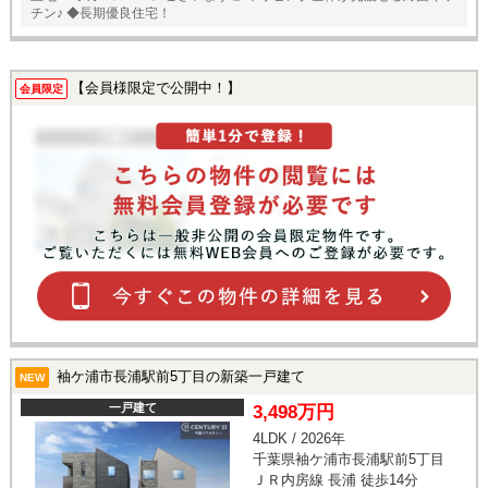
チン♪ ◆長期優良住宅！
【会員様限定で公開中！】
会員限定
袖ケ浦市長浦駅前5丁目の新築一戸建て
NEW
一戸建て
3,498万円
4LDK / 2026年
千葉県袖ケ浦市長浦駅前5丁目
ＪＲ内房線 長浦 徒歩14分