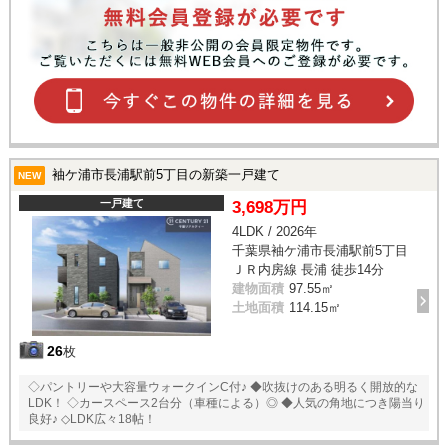
袖ケ浦市長浦駅前5丁目の新築一戸建て
NEW
一戸建て
3,698万円
4LDK / 2026年
千葉県袖ケ浦市長浦駅前5丁目
ＪＲ内房線 長浦 徒歩14分
建物面積
97.55㎡
土地面積
114.15㎡
26
枚
◇パントリーや大容量ウォークインC付♪ ◆吹抜けのある明るく開放的な
LDK！ ◇カースペース2台分（車種による）◎ ◆人気の角地につき陽当り
良好♪ ◇LDK広々18帖！