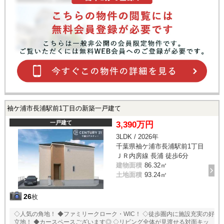
袖ケ浦市長浦駅前1丁目の新築一戸建て
一戸建て
3,390万円
3LDK / 2026年
千葉県袖ケ浦市長浦駅前1丁目
ＪＲ内房線 長浦 徒歩6分
建物面積
86.32㎡
土地面積
93.24㎡
26
枚
◇人気の角地！ ◆ファミリークローク・WIC！ ◇徒歩圏内に施設充実の好
立地！ ◆カースペースございます◎ ◇リビング全体が見渡せる対面キッ