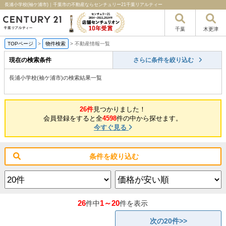
長浦小学校(袖ケ浦市)｜千葉市の不動産ならセンチュリー21千葉リアルティー
千葉
木更津
TOPページ
>
物件検索
>
不動産情報一覧
現在の検索条件
さらに条件を絞り込む
長浦小学校(袖ケ浦市)の検索結果一覧
26件
見つかりました！
会員登録をすると全
4598
件の中から探せます。
今すぐ見る
条件を絞り込む
26
1～20
件中
件を表示
次の20件>>