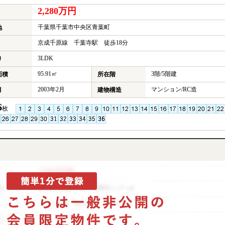
2,280万円
千葉県千葉市中央区青葉町
地
京成千原線 千葉寺駅 徒歩18分
3LDK
り
95.91㎡
3階/5階建
面積
所在階
2003年2月
マンション/RC造
月
建物構造
6
枚