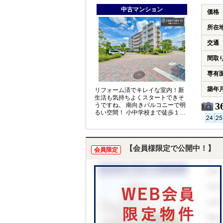
中古マンション
価格
所在
交通
間取
専有
築年
リフォーム済でキレイな室内！新
生活も気持ちよくスタートできそ
3
うですね。 南向きバルコニーで明
るい空間！ 小中学校まで徒歩１５
分圏内。 青葉病院まで徒歩５分で
便利！
【会員様限定で公開中！】
会員限定