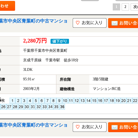
1
2
次
葉市中央区青葉町の中古マンショ
2,280万円
値下がり
千葉県千葉市中央区青葉町
地
京成千原線 千葉寺駅 徒歩18分
3LDK
り
95.91㎡
3階/5階建
面積
所在階
2003年2月
マンション/RC造
月
建物構造
6
枚
葉市中央区青葉町の中古マンショ