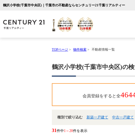
鶴沢小学校(千葉市中央区)｜千葉市の不動産ならセンチュリー21千葉リアルティー
TOPページ
>
物件検索
>
不動産情報一覧
鶴沢小学校(千葉市中央区)の
464
会員登録をすると全
種別で絞り込む
新築一戸建て
中古一戸建て
31
件中
1～20
件を表示