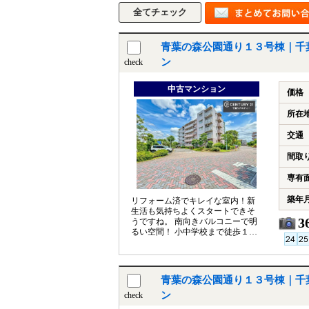
青葉の森公園通り１３号棟｜千
ン
check
中古マンション
価格
所在
交通
間取
専有
築年
リフォーム済でキレイな室内！新
生活も気持ちよくスタートできそ
3
うですね。 南向きバルコニーで明
るい空間！ 小中学校まで徒歩１５
分圏内。 青葉病院まで徒歩５分で
便利！
青葉の森公園通り１３号棟｜千
ン
check