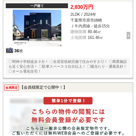
一戸建て
2,830万円
2LDK / 2024年
千葉県市原市姉崎
ＪＲ内房線 - 徒歩15分
建物面積
80.46㎡
土地面積
161.46㎡
36
枚
〇明神小学校徒歩３分！ 〇全居室収納完備で住みやすさ◎！ 〇商業施設
も近く安心生活！ 〇駐車スペース３台分以上！ 〇陽当たり・通風良好！
〇オール電化住宅！
【会員様限定で公開中！】
会員限定