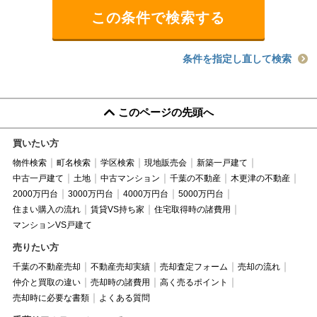
条件を指定し直して検索
このページの先頭へ
買いたい方
物件検索
町名検索
学区検索
現地販売会
新築一戸建て
中古一戸建て
土地
中古マンション
千葉の不動産
木更津の不動産
2000万円台
3000万円台
4000万円台
5000万円台
住まい購入の流れ
賃貸VS持ち家
住宅取得時の諸費用
マンションVS戸建て
売りたい方
千葉の不動産売却
不動産売却実績
売却査定フォーム
売却の流れ
仲介と買取の違い
売却時の諸費用
高く売るポイント
売却時に必要な書類
よくある質問