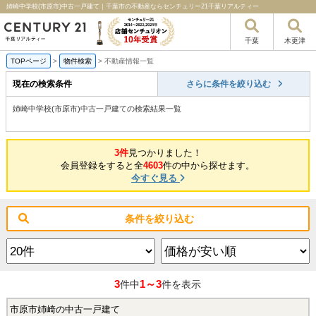
姉崎中学校(市原市)中古一戸建て｜千葉市の不動産ならセンチュリー21千葉リアルティー
千葉
木更津
TOPページ
>
物件検索
>
不動産情報一覧
現在の検索条件
さらに条件を絞り込む
姉崎中学校(市原市)中古一戸建ての検索結果一覧
3件
見つかりました！
会員登録をすると全
4603
件の中から探せます。
今すぐ見る
条件を絞り込む
3
1～3
件中
件を表示
市原市姉崎の中古一戸建て