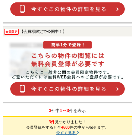
【会員様限定で公開中！】
会員限定
3
1～3
件中
件を表示
3件
見つかりました！
会員登録をすると全
4603
件の中から探せます。
今すぐ見る