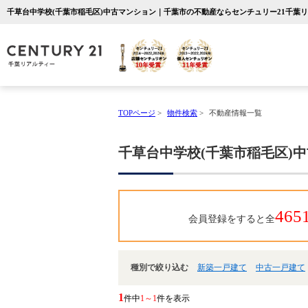
千草台中学校(千葉市稲毛区)中古マンション｜千葉市の不動産ならセンチュリー21千葉
TOPページ
>
物件検索
>
不動産情報一覧
千草台中学校(千葉市稲毛区)
465
会員登録をすると全
種別で絞り込む
新築一戸建て
中古一戸建て
1
件中
1～1
件を表示