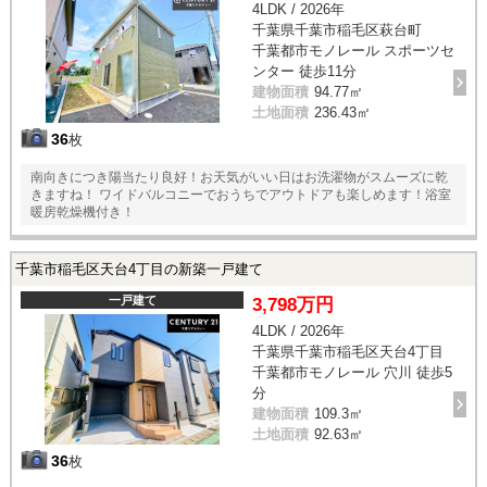
4LDK / 2026年
千葉県千葉市稲毛区萩台町
千葉都市モノレール スポーツセ
ンター 徒歩11分
建物面積
94.77㎡
土地面積
236.43㎡
36
枚
南向きにつき陽当たり良好！お天気がいい日はお洗濯物がスムーズに乾
きますね！ ワイドバルコニーでおうちでアウトドアも楽しめます！浴室
暖房乾燥機付き！
千葉市稲毛区天台4丁目の新築一戸建て
一戸建て
3,798万円
4LDK / 2026年
千葉県千葉市稲毛区天台4丁目
千葉都市モノレール 穴川 徒歩5
分
建物面積
109.3㎡
土地面積
92.63㎡
36
枚