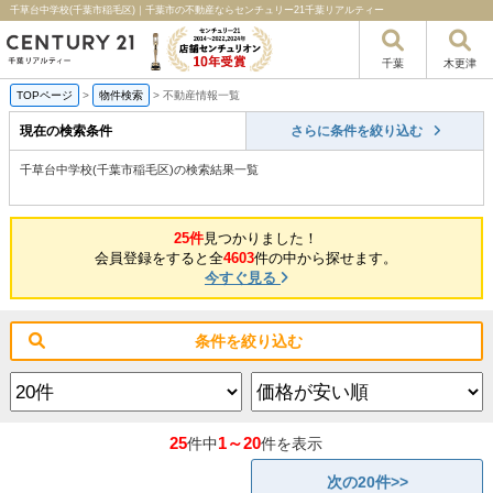
千草台中学校(千葉市稲毛区)｜千葉市の不動産ならセンチュリー21千葉リアルティー
千葉
木更津
TOPページ
>
物件検索
>
不動産情報一覧
現在の検索条件
さらに条件を絞り込む
千草台中学校(千葉市稲毛区)の検索結果一覧
25件
見つかりました！
会員登録をすると全
4603
件の中から探せます。
今すぐ見る
条件を絞り込む
25
1～20
件中
件を表示
次の20件>>