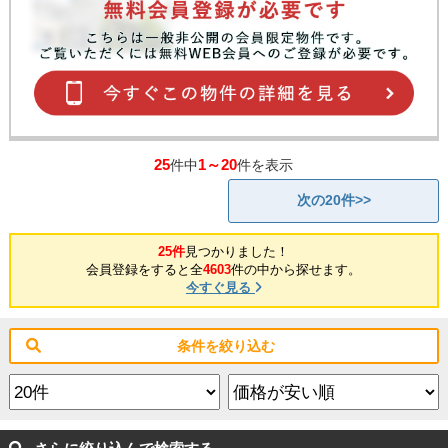
25
1～20
件中
件を表示
次の20件>>
25件
見つかりました！
会員登録をすると全
4603
件の中から探せます。
今すぐ見る
条件を絞り込む