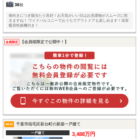
36
枚
南向きにつき陽当たり良好！お天気がいい日はお洗濯物がスムーズに乾
きますね！ ワイドバルコニーでおうちでアウトドアも楽しめます！浴室
暖房乾燥機付き！
【会員様限定で公開中！】
会員限定
千葉市稲毛区萩台町の新築一戸建て
NEW
一戸建て
3,488万円