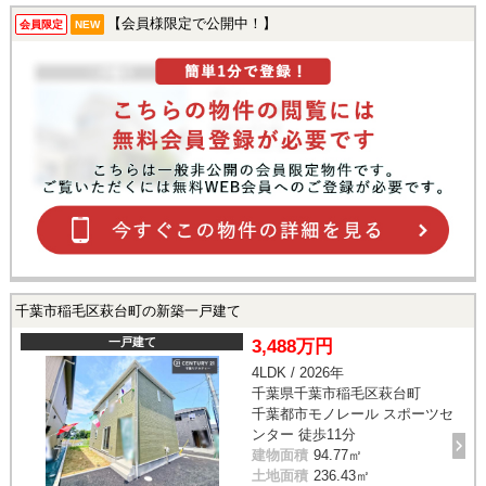
【会員様限定で公開中！】
会員限定
NEW
千葉市稲毛区萩台町の新築一戸建て
一戸建て
3,488万円
4LDK / 2026年
千葉県千葉市稲毛区萩台町
千葉都市モノレール スポーツセ
ンター 徒歩11分
建物面積
94.77㎡
土地面積
236.43㎡