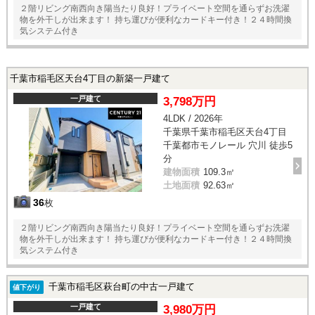
２階リビング南西向き陽当たり良好！プライベート空間を通らずお洗濯
物を外干しが出来ます！ 持ち運びが便利なカードキー付き！２４時間換
気システム付き
千葉市稲毛区天台4丁目の新築一戸建て
一戸建て
3,798万円
4LDK / 2026年
千葉県千葉市稲毛区天台4丁目
千葉都市モノレール 穴川 徒歩5
分
建物面積
109.3㎡
土地面積
92.63㎡
36
枚
２階リビング南西向き陽当たり良好！プライベート空間を通らずお洗濯
物を外干しが出来ます！ 持ち運びが便利なカードキー付き！２４時間換
気システム付き
千葉市稲毛区萩台町の中古一戸建て
値下がり
一戸建て
3,980万円