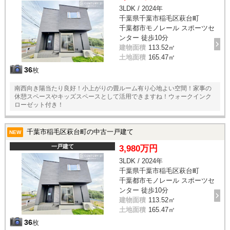
3LDK / 2024年
千葉県千葉市稲毛区萩台町
千葉都市モノレール スポーツセ
ンター 徒歩10分
建物面積
113.52㎡
土地面積
165.47㎡
36
枚
南西向き陽当たり良好！小上がりの畳ルーム有り心地よい空間！家事の
休憩スペースやキッズスペースとして活用できますね！ウォークインク
ローゼット付き！
千葉市稲毛区萩台町の中古一戸建て
NEW
一戸建て
3,980万円
3LDK / 2024年
千葉県千葉市稲毛区萩台町
千葉都市モノレール スポーツセ
ンター 徒歩10分
建物面積
113.52㎡
土地面積
165.47㎡
36
枚