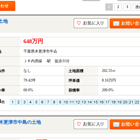
1
2
3
次
土地
648万円
千葉県木更津市牛込
地
ＪＲ内房線 -駅 徒歩31分
なし
262.55㎡
条件
土地面積
79.42坪
8.16万円
坪単価
60.0%
200.0%
い率
容積率
3
枚
｜木更津市中島の土地