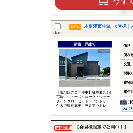
木更津市牛込 8号棟｜木
NEW
check
新築一戸建て
価格
所在
交通
間取
建物
築年
【現地販売会開催中】駐車並列2台
可能。シューズクローク・ウォー
3
クインクローゼット・パントリー
付きで収納充実。三井アウトレッ
ト木更津まで徒歩13分の便利な立
地です
【会員様限定で公開中！】
会員限定