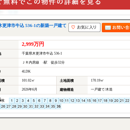
更津市牛込 536-1の新築一戸建て
2,999万円
千葉県木更津市牛込 536-1
地
ＪＲ内房線 -駅 徒歩32分
4LDK
り
101.02㎡
170.19㎡
面積
土地面積
2026年6月
一戸建て/木造
月
建物構造
6
枚