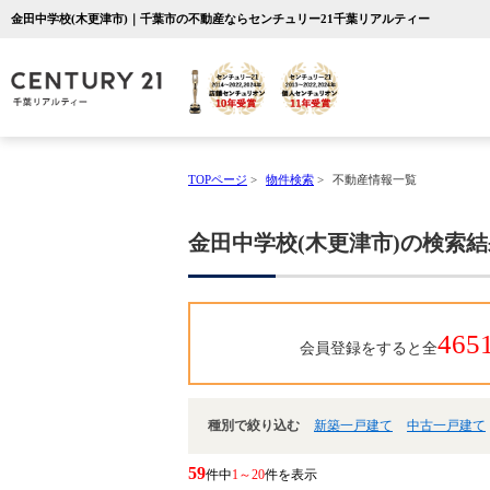
金田中学校(木更津市)｜千葉市の不動産ならセンチュリー21千葉リアルティー
TOPページ
>
物件検索
>
不動産情報一覧
金田中学校(木更津市)の検索
465
会員登録をすると全
種別で絞り込む
新築一戸建て
中古一戸建て
59
件中
1～20
件を表示