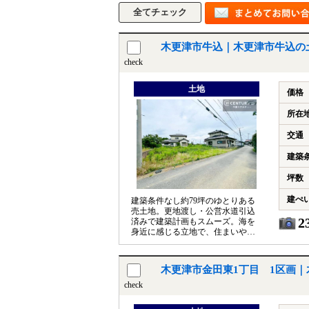
木更津市牛込｜木更津市牛込の
check
土地
価格
所在
交通
建築
坪数
建ぺ
建築条件なし約79坪のゆとりある
売土地。更地渡し・公営水道引込
2
済みで建築計画もスムーズ。海を
身近に感じる立地で、住まいやセ
カンドハウス、民泊用地にもおす
すめです
木更津市金田東1丁目 1区画
check