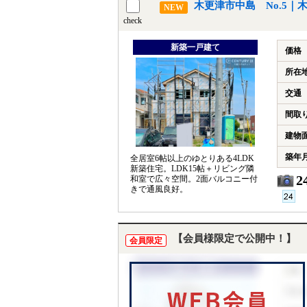
木更津市中島 No.5｜
NEW
check
新築一戸建て
価格
所在
交通
間取
建物
築年
全居室6帖以上のゆとりある4LDK
新築住宅。LDK15帖＋リビング隣
2
和室で広々空間。2面バルコニー付
きで通風良好。
【会員様限定で公開中！】
会員限定