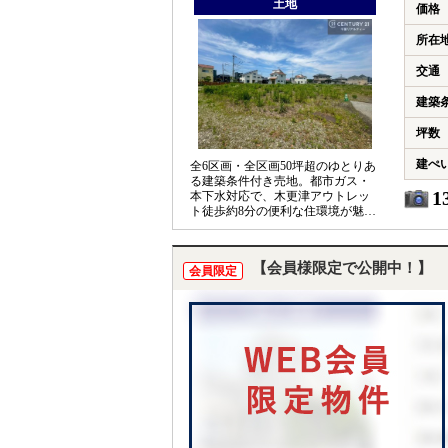
土地
価格
所在
交通
建築
坪数
建ぺ
全6区画・全区画50坪超のゆとりあ
る建築条件付き売地。都市ガス・
1
本下水対応で、木更津アウトレッ
ト徒歩約8分の便利な住環境が魅力
です。
【会員様限定で公開中！】
会員限定