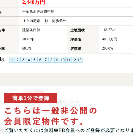
2,440万円
千葉県木更津市中島
地
ＪＲ内房線 -駅 徒歩45分
建築条件付
166.77㎡
条件
土地面積
50.45坪
48.37万円
坪単価
60.0%
200.0%
い率
容積率
3
枚