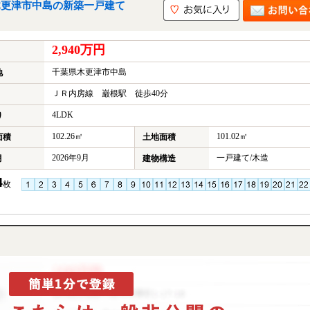
木更津市中島の新築一戸建て
2,940万円
千葉県木更津市中島
地
ＪＲ内房線 巌根駅 徒歩40分
4LDK
り
102.26㎡
101.02㎡
面積
土地面積
2026年9月
一戸建て/木造
月
建物構造
4
枚