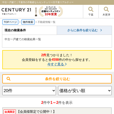
中古一戸建て｜千葉市の不動産ならセンチュリー21千葉リアルティー
千葉
木更津
TOPページ
>
物件検索
>
不動産情報一覧
現在の検索条件
さらに条件を絞り込む
中古一戸建ての検索結果一覧
2件
見つかりました！
会員登録をすると全
4598
件の中から探せます。
今すぐ見る
条件を絞り込む
2
1～2
件中
件を表示
【会員様限定で公開中！】
会員限定