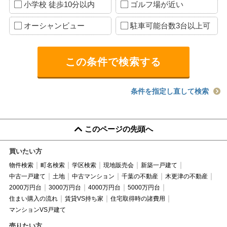
小学校 徒歩10分以内
ゴルフ場が近い
オーシャンビュー
駐車可能台数3台以上可
条件を指定し直して検索
このページの先頭へ
買いたい方
物件検索
町名検索
学区検索
現地販売会
新築一戸建て
中古一戸建て
土地
中古マンション
千葉の不動産
木更津の不動産
2000万円台
3000万円台
4000万円台
5000万円台
住まい購入の流れ
賃貸VS持ち家
住宅取得時の諸費用
マンションVS戸建て
売りたい方