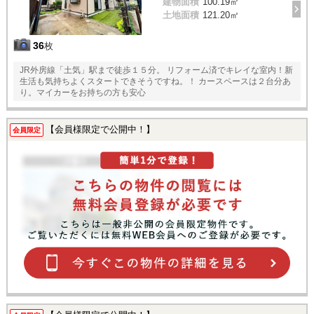
建物面積
100.19㎡
土地面積
121.20㎡
36
枚
JR外房線「土気」駅まで徒歩１５分。 リフォーム済でキレイな室内！新
生活も気持ちよくスタートできそうですね。！ カースペースは２台分あ
り。マイカーをお持ちの方も安心
【会員様限定で公開中！】
会員限定