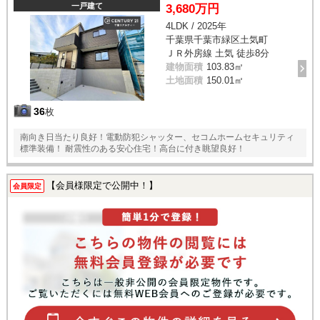
一戸建て
3,680万円
4LDK / 2025年
千葉県千葉市緑区土気町
ＪＲ外房線 土気 徒歩8分
建物面積
103.83㎡
土地面積
150.01㎡
36
枚
南向き日当たり良好！電動防犯シャッター、セコムホームセキュリティ
標準装備！ 耐震性のある安心住宅！高台に付き眺望良好！
【会員様限定で公開中！】
会員限定