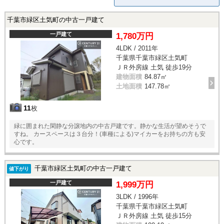
千葉市緑区土気町の中古一戸建て
一戸建て
1,780万円
4LDK / 2011年
千葉県千葉市緑区土気町
ＪＲ外房線 土気 徒歩19分
建物面積
84.87㎡
土地面積
147.78㎡
11
枚
緑に囲まれた閑静な分譲地内の中古戸建です。静かな生活が望めそうで
すね。 カースペースは３台分！(車種による)マイカーをお持ちの方も安
心です。
千葉市緑区土気町の中古一戸建て
値下がり
一戸建て
1,999万円
3LDK / 1996年
千葉県千葉市緑区土気町
ＪＲ外房線 土気 徒歩15分