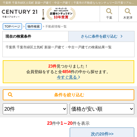
千葉県 千葉市緑区土気町 新築一戸建て・中古一戸建て｜千葉市の不動産ならセンチュリー21千葉リアルティー
千葉
木更津
TOPページ
>
物件検索
>
不動産情報一覧
現在の検索条件
さらに条件を絞り込む
千葉県 千葉市緑区土気町 新築一戸建て・中古一戸建ての検索結果一覧
23件
見つかりました！
会員登録をすると全
4854
件の中から探せます。
今すぐ見る
条件を絞り込む
23
1～20
件中
件を表示
次の20件>>