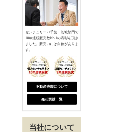
センチュリー21千葉・茨城部門で
10年連続販売数No.1の表彰を頂き
ました。販売力には自信がありま
す。
不動産売却について
売却実績一覧
当社について