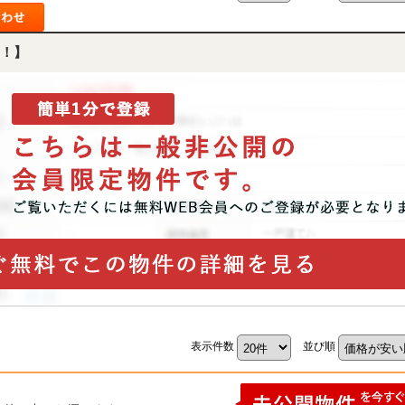
！】
表示件数
並び順