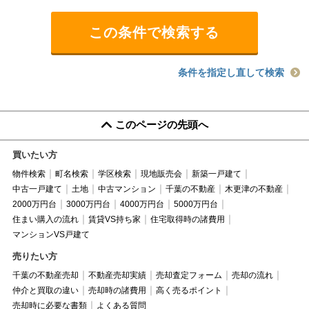
条件を指定し直して検索
このページの先頭へ
買いたい方
物件検索
町名検索
学区検索
現地販売会
新築一戸建て
中古一戸建て
土地
中古マンション
千葉の不動産
木更津の不動産
2000万円台
3000万円台
4000万円台
5000万円台
住まい購入の流れ
賃貸VS持ち家
住宅取得時の諸費用
マンションVS戸建て
売りたい方
千葉の不動産売却
不動産売却実績
売却査定フォーム
売却の流れ
仲介と買取の違い
売却時の諸費用
高く売るポイント
売却時に必要な書類
よくある質問