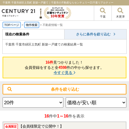
千葉県 千葉市緑区土気町 新築一戸建て｜千葉市の不動産ならセンチュリー21千葉リアルティー
千葉
木更津
TOPページ
>
物件検索
>
不動産情報一覧
現在の検索条件
さらに条件を絞り込む
千葉県 千葉市緑区土気町 新築一戸建ての検索結果一覧
16件
見つかりました！
会員登録をすると全
4598
件の中から探せます。
今すぐ見る
条件を絞り込む
16
1～16
件中
件を表示
【会員様限定で公開中！】
会員限定