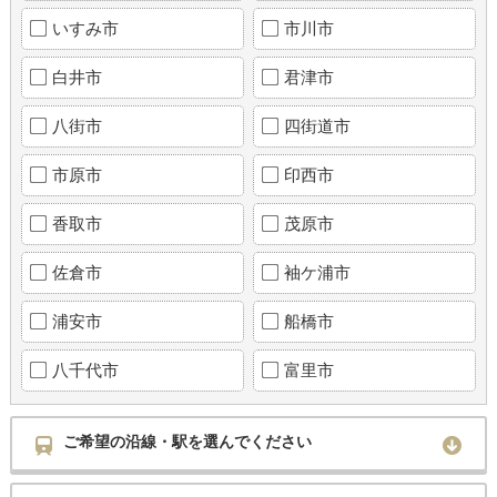
いすみ市
市川市
白井市
君津市
八街市
四街道市
市原市
印西市
香取市
茂原市
佐倉市
袖ケ浦市
浦安市
船橋市
八千代市
富里市
ご希望の沿線・駅を選んでください