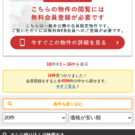
16
1～16
件中
件を表示
16件
見つかりました！
会員登録をすると全
4598
件の中から探せます。
今すぐ見る
条件を絞り込む
さらに絞り込んで検索する