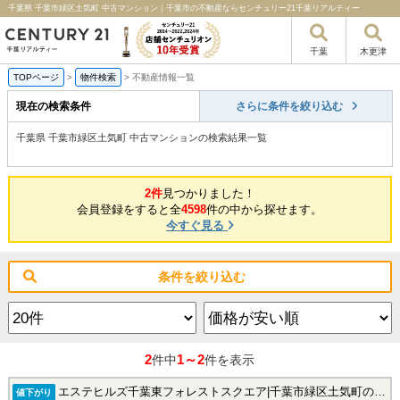
千葉県 千葉市緑区土気町 中古マンション｜千葉市の不動産ならセンチュリー21千葉リアルティー
千葉
木更津
TOPページ
>
物件検索
>
不動産情報一覧
現在の検索条件
さらに条件を絞り込む
千葉県 千葉市緑区土気町 中古マンションの検索結果一覧
2件
見つかりました！
会員登録をすると全
4598
件の中から探せます。
今すぐ見る
条件を絞り込む
2
1～2
件中
件を表示
エステヒルズ千葉東フォレストスクエア|千葉市緑区土気町の中古マンション
値下がり