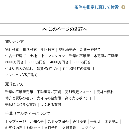
条件を指定し直して検索
このページの先頭へ
買いたい方
物件検索
町名検索
学区検索
現地販売会
新築一戸建て
中古一戸建て
土地
中古マンション
千葉の不動産
木更津の不動産
2000万円台
3000万円台
4000万円台
5000万円台
住まい購入の流れ
賃貸VS持ち家
住宅取得時の諸費用
マンションVS戸建て
売りたい方
千葉の不動産売却
不動産売却実績
売却査定フォーム
売却の流れ
仲介と買取の違い
売却時の諸費用
高く売るポイント
売却時に必要な書類
よくある質問
千葉リアルティーについて
トップページ
お知らせ
スタッフ紹介
会社概要
千葉店
木更津店
お客様の声
お問合せ
来店予約
会員登録
ログイン