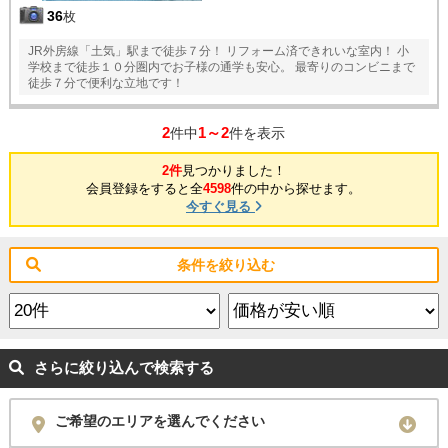
36
枚
JR外房線「土気」駅まで徒歩７分！ リフォーム済できれいな室内！ 小
学校まで徒歩１０分圏内でお子様の通学も安心。 最寄りのコンビニまで
徒歩７分で便利な立地です！
2
1～2
件中
件を表示
2件
見つかりました！
会員登録をすると全
4598
件の中から探せます。
今すぐ見る
条件を絞り込む
さらに絞り込んで検索する
ご希望のエリアを選んでください