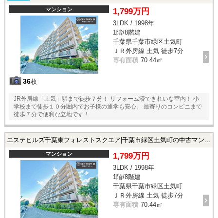
マンション
1,799万円
3LDK / 1998年
1階/8階建
千葉県千葉市緑区土気町
ＪＲ外房線 土気 徒歩7分
専有面積
70.44㎡
36
枚
JR外房線「土気」駅まで徒歩７分！ リフォーム済できれいな室内！ 小
学校まで徒歩１０分圏内でお子様の通学も安心。 最寄りのコンビニまで
徒歩７分で便利な立地です！
エステヒルズ千葉東フォレストスクエア|千葉市緑区土気町の中古マンション
マンション
1,799万円
3LDK / 1998年
1階/8階建
千葉県千葉市緑区土気町
ＪＲ外房線 土気 徒歩7分
専有面積
70.44㎡