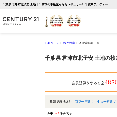
千葉県 君津市北子安 土地｜千葉市の不動産ならセンチュリー21千葉リアルティー
TOPページ
>
物件検索
>
不動産情報一覧
千葉県 君津市北子安 土地の
485
会員登録をすると全
種別で絞り込む
新築一戸建て
中古一戸建て
1
件中
1～1
件を表示