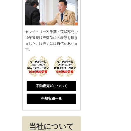
センチュリー21千葉・茨城部門で
10年連続販売数No.1の表彰を頂き
ました。販売力には自信がありま
す。
不動産売却について
売却実績一覧
当社について