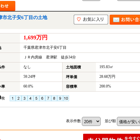
津市北子安6丁目の土地
1,699万円
千葉県君津市北子安6丁目
地
ＪＲ内房線 君津駅 徒歩34分
なし
195.83㎡
条件
土地面積
59.24坪
28.68万円
坪単価
60.0%
200.0%
い率
容積率
0
枚
表示件数
並び順