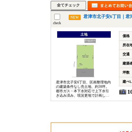
君津市北子安6丁目｜君
NEW
check
土地
価格
所在
交通
建築
坪数
建ぺ
君津市北子安6丁目、区画整理地内
の建築条件なし売土地、約59坪。
1
都市ガス・本下水対応で上下水引
き込み済み、現況更地で計画しや
すい一区画です。