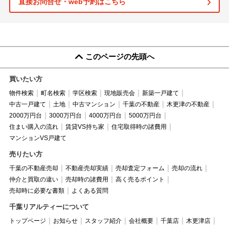
直接お問合せ・web予約はこちら
このページの先頭へ
買いたい方
物件検索
町名検索
学区検索
現地販売会
新築一戸建て
中古一戸建て
土地
中古マンション
千葉の不動産
木更津の不動産
2000万円台
3000万円台
4000万円台
5000万円台
住まい購入の流れ
賃貸VS持ち家
住宅取得時の諸費用
マンションVS戸建て
売りたい方
千葉の不動産売却
不動産売却実績
売却査定フォーム
売却の流れ
仲介と買取の違い
売却時の諸費用
高く売るポイント
売却時に必要な書類
よくある質問
千葉リアルティーについて
トップページ
お知らせ
スタッフ紹介
会社概要
千葉店
木更津店