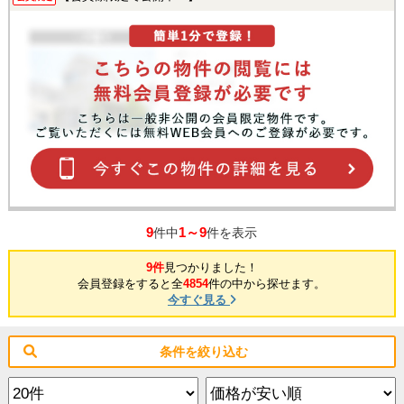
9
1～9
件中
件を表示
9件
見つかりました！
会員登録をすると全
4854
件の中から探せます。
今すぐ見る
条件を絞り込む