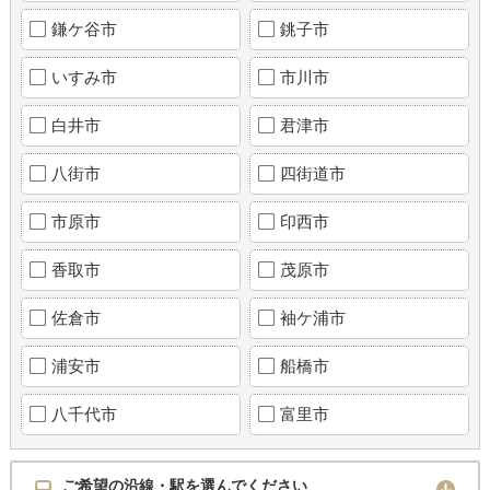
鎌ケ谷市
銚子市
いすみ市
市川市
白井市
君津市
八街市
四街道市
市原市
印西市
香取市
茂原市
佐倉市
袖ケ浦市
浦安市
船橋市
八千代市
富里市
ご希望の沿線・駅を選んでください