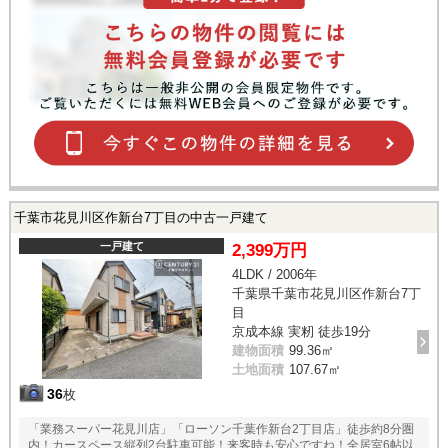
千葉市花見川区作新台7丁目の中古一戸建て
一戸建て
2,399万円
4LDK / 2006年
千葉県千葉市花見川区作新台7丁
目
京成本線 実籾 徒歩19分
建物面積
99.36㎡
土地面積
107.67㎡
36
枚
「業務スーパー花見川店」「ローソン千葉作新台2丁目店」徒歩約8分圏
内！カースペース縦列2台駐車可能！来客時も安心ですね！全居室6帖以