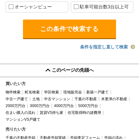
オーシャンビュー
駐車可能台数3台以上可
条件を指定し直して検索
このページの先頭へ
買いたい方
物件検索
町名検索
学区検索
現地販売会
新築一戸建て
中古一戸建て
土地
中古マンション
千葉の不動産
木更津の不動産
2000万円台
3000万円台
4000万円台
5000万円台
住まい購入の流れ
賃貸VS持ち家
住宅取得時の諸費用
マンションVS戸建て
売りたい方
千葉の不動産売却
不動産売却実績
売却査定フォーム
売却の流れ