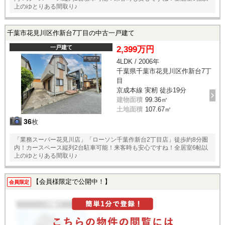
上のゆとりある間取り♪
千葉市花見川区作新台7丁目の中古一戸建て
一戸建て
2,399万円
4LDK / 2006年
千葉県千葉市花見川区作新台7丁
目
京成本線 実籾 徒歩19分
建物面積
99.36㎡
土地面積
107.67㎡
36
枚
「業務スーパー花見川店」「ローソン千葉作新台2丁目店」徒歩約8分圏
内！カースペース縦列2台駐車可能！来客時も安心ですね！全居室6帖以
上のゆとりある間取り♪
【会員様限定で公開中！】
会員限定