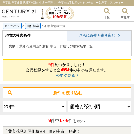
千葉県 千葉市花見川区作新台 中古一戸建て｜千葉市の不動産ならセンチュリー21千葉リアルティー
千葉
木更津
TOPページ
>
物件検索
>
不動産情報一覧
現在の検索条件
さらに条件を絞り込む
千葉県 千葉市花見川区作新台 中古一戸建ての検索結果一覧
9件
見つかりました！
会員登録をすると全
4854
件の中から探せます。
今すぐ見る
条件を絞り込む
9
1～9
件中
件を表示
千葉市花見川区作新台4丁目の中古一戸建て