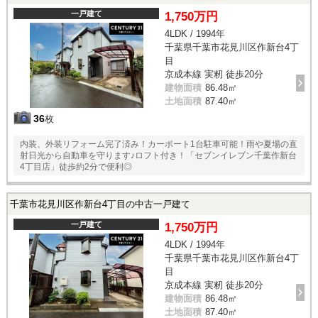
一戸建て
1,750万円
4LDK / 1994年
千葉県千葉市花見川区作新台4丁
目
京成本線 実籾 徒歩20分
建物面積
86.48㎡
土地面積
87.40㎡
36
枚
内装、外装リフォーム完了済み！カーポート1台駐車可能！雨や夏場の直
射日光から自動車を守ります♪ロフト付き！「セブンイレブン千葉作新台
4丁目店」徒歩約2分で便利◎
千葉市花見川区作新台4丁目の中古一戸建て
一戸建て
1,750万円
4LDK / 1994年
千葉県千葉市花見川区作新台4丁
目
京成本線 実籾 徒歩20分
建物面積
86.48㎡
土地面積
87.40㎡