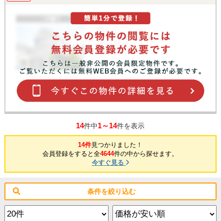
14
1～14
件中
件を表示
14件
見つかりました！
会員登録をすると全
4644
件の中から探せます。
今すぐ見る
条件を絞り込む