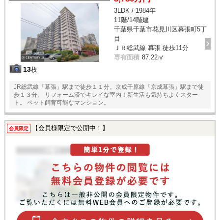
3LDK / 1984年
11階/14階建
千葉県千葉市花見川区幕張町5丁
目
ＪＲ総武線 幕張 徒歩11分
専有面積
87.22㎡
13
枚
JR総武線「幕張」駅まで徒歩１１分。京成千原線「京成幕張」駅まで徒
歩１３分。 リフォーム済でキレイな室内！新生活も気持ちよくスター
ト。 ペット飼育可能なマンション。
【会員様限定で公開中！】
会員限定