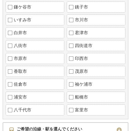
鎌ケ谷市
銚子市
いすみ市
市川市
白井市
君津市
八街市
四街道市
市原市
印西市
香取市
茂原市
佐倉市
袖ケ浦市
浦安市
船橋市
八千代市
富里市
ご希望の沿線・駅を選んでください