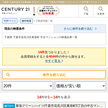
千葉県 千葉市花見川区幕張町 中古マンション｜千葉市の不動産ならセンチュリー21千葉リアルティー
千葉
木更津
TOPページ
>
物件検索
>
不動産情報一覧
現在の検索条件
さらに条件を絞り込む
千葉県 千葉市花見川区幕張町 中古マンションの検索結果一覧
14件
見つかりました！
会員登録をすると全
4644
件の中から探せます。
今すぐ見る
条件を絞り込む
14
1～14
件中
件を表示
幕張グリーンハイツ|千葉市花見川区幕張町5丁目の中古マンション
値下がり