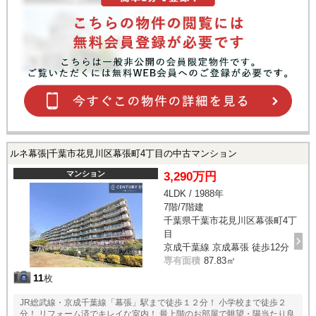
ルネ幕張|千葉市花見川区幕張町4丁目の中古マンション
マンション
3,290万円
4LDK / 1988年
7階/7階建
千葉県千葉市花見川区幕張町4丁
目
京成千葉線 京成幕張 徒歩12分
専有面積
87.83㎡
11
枚
JR総武線・京成千葉線「幕張」駅まで徒歩１２分！ 小学校まで徒歩２
分！ リフォーム済でキレイな室内！ 最上階のお部屋で眺望・陽当たり良