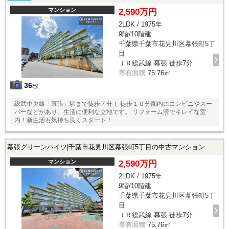
マンション
2,590万円
2LDK / 1975年
9階/10階建
千葉県千葉市花見川区幕張町5丁
目
ＪＲ総武線 幕張 徒歩7分
専有面積
75.76㎡
36
枚
総武中央線「幕張」駅まで徒歩７分！ 徒歩１０分圏内にコンビニやスー
パーなどがあり、生活に便利な立地です。 リフォーム済でキレイな室
内！新生活も気持ち良くスタート！
幕張グリーンハイツ|千葉市花見川区幕張町5丁目の中古マンション
マンション
2,590万円
2LDK / 1975年
9階/10階建
千葉県千葉市花見川区幕張町5丁
目
ＪＲ総武線 幕張 徒歩7分
専有面積
75.76㎡