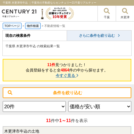
千葉県 木更津市牛込 ｜千葉市の不動産ならセンチュリー21千葉リアルティー
千葉
木更津
TOPページ
>
物件検索
>
不動産情報一覧
現在の検索条件
さらに条件を絞り込む
千葉県 木更津市牛込 の検索結果一覧
11件
見つかりました！
会員登録をすると全
4864
件の中から探せます。
今すぐ見る
条件を絞り込む
11
1～11
件中
件を表示
木更津市牛込の土地