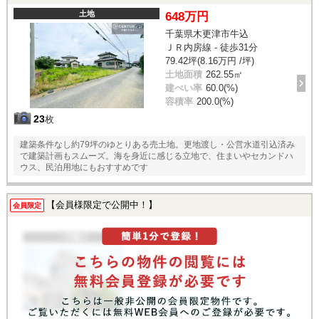
土地
648万円
千葉県木更津市牛込
ＪＲ内房線 - 徒歩31分
79.42坪(8.16万円 /坪)
土地面積
262.55㎡
建ぺい率
60.0(%)
容積率
200.0(%)
23
枚
建築条件なし約79坪のゆとりある売土地。更地渡し・公営水道引込済み
で建築計画もスムーズ。海を身近に感じる立地で、住まいやセカンドハ
ウス、民泊用地にもおすすめです
【会員様限定で公開中！】
会員限定