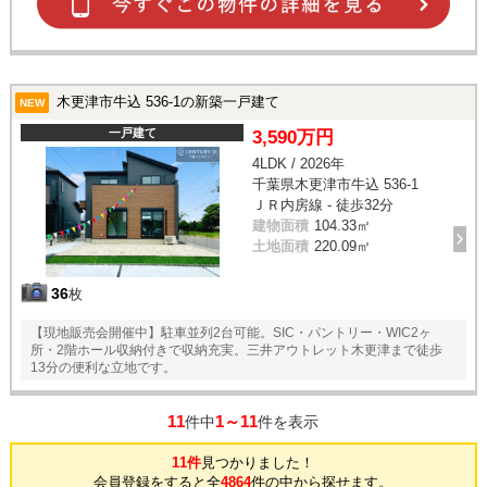
木更津市牛込 536-1の新築一戸建て
NEW
一戸建て
3,590万円
4LDK / 2026年
千葉県木更津市牛込 536-1
ＪＲ内房線 - 徒歩32分
建物面積
104.33㎡
土地面積
220.09㎡
36
枚
【現地販売会開催中】駐車並列2台可能。SIC・パントリー・WIC2ヶ
所・2階ホール収納付きで収納充実。三井アウトレット木更津まで徒歩
13分の便利な立地です。
11
1～11
件中
件を表示
11件
見つかりました！
会員登録をすると全
4864
件の中から探せます。