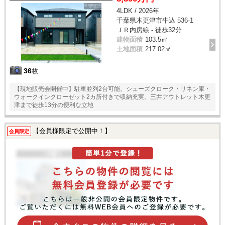
4LDK / 2026年
千葉県木更津市牛込 536-1
ＪＲ内房線 - 徒歩32分
建物面積
103.5㎡
土地面積
217.02㎡
36
枚
【現地販売会開催中】駐車並列2台可能。シューズクローク・リネン庫・
ウォークインクローゼット2カ所付きで収納充実。三井アウトレット木更
津まで徒歩13分の便利な立地
【会員様限定で公開中！】
会員限定