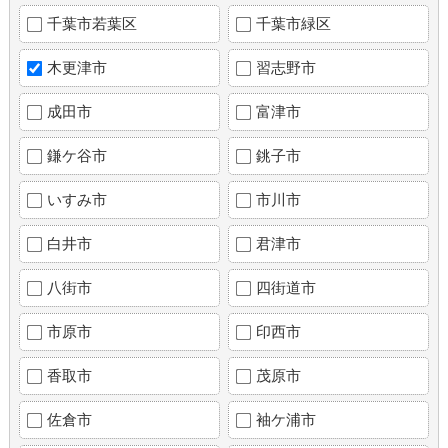
千葉市若葉区
千葉市緑区
木更津市
習志野市
成田市
富津市
鎌ケ谷市
銚子市
いすみ市
市川市
白井市
君津市
八街市
四街道市
市原市
印西市
香取市
茂原市
佐倉市
袖ケ浦市