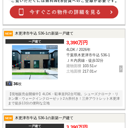
木更津市牛込 536-1の新築一戸建て
NEW
一戸建て
3,390万円
4LDK / 2026年
千葉県木更津市牛込 536-1
ＪＲ内房線 - 徒歩32分
建物面積
103.51㎡
土地面積
217.01㎡
36
枚
【現地販売会開催中】4LDK・駐車並列2台可能。シューズクローク・リ
ネン庫・ウォークインクローゼット2カ所付き！三井アウトレット木更津
まで徒歩13分の便利な立地
木更津市牛込 536-1の新築一戸建て
NEW
一戸建て
3,390万円