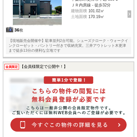
ＪＲ内房線 - 徒歩32分
建物面積
101.02㎡
土地面積
170.19㎡
36
枚
【現地販売会開催中】駐車並列2台可能。シューズクローク・ウォークイ
ンクローゼット・パントリー付きで収納充実。三井アウトレット木更津
まで徒歩13分の便利な立地です
【会員様限定で公開中！】
会員限定