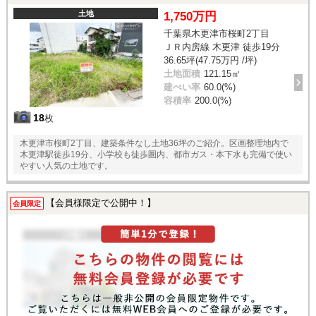
土地
1,750万円
千葉県木更津市桜町2丁目
ＪＲ内房線 木更津 徒歩19分
36.65坪(47.75万円 /坪)
土地面積
121.15㎡
建ぺい率
60.0(%)
容積率
200.0(%)
18
枚
木更津市桜町2丁目、建築条件なし土地36坪のご紹介。区画整理地内で
木更津駅徒歩19分、小学校も徒歩圏内、都市ガス・本下水も完備で使い
やすい人気の土地です。
【会員様限定で公開中！】
会員限定