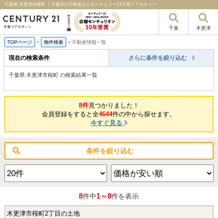
千葉県 木更津市桜町 ｜千葉市の不動産ならセンチュリー21千葉リアルティー
千葉
木更津
TOPページ
>
物件検索
>
不動産情報一覧
現在の検索条件
さらに条件を絞り込む
千葉県 木更津市桜町 の検索結果一覧
8件
見つかりました！
会員登録をすると全
4644
件の中から探せます。
今すぐ見る
条件を絞り込む
8
1～8
件中
件を表示
木更津市桜町2丁目の土地