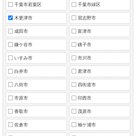
千葉市若葉区
千葉市緑区
木更津市
習志野市
成田市
富津市
鎌ケ谷市
銚子市
いすみ市
市川市
白井市
君津市
八街市
四街道市
市原市
印西市
香取市
茂原市
佐倉市
袖ケ浦市