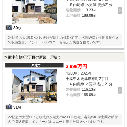
ＪＲ内房線 木更津 徒歩21分
建物面積
113.23㎡
土地面積
188.08㎡
30
枚
24帖超の大型LDKと吹抜けが魅力の4LDK住宅。各階WICや土間収納付き
で収納豊富。インナーバルコニーも備えた快適な住まいです。
木更津市桜町2丁目の新築一戸建て
一戸建て
3,998万円
4SLDK / 2026年
千葉県木更津市桜町2丁目
ＪＲ内房線 木更津 徒歩21分
建物面積
116.13㎡
土地面積
188.09㎡
31
枚
22帖超の大型LDKと吹抜けが魅力の4SLDK住宅。各階WICや土間収納付
きで収納豊富。インナーバルコニーも備えた快適な住まいです。