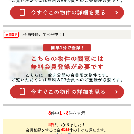
【会員様限定で公開中！】
会員限定
8
1～8
件中
件を表示
8件
見つかりました！
会員登録をすると全
4644
件の中から探せます。