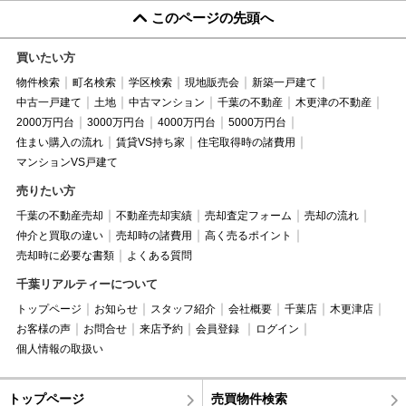
このページの先頭へ
買いたい方
物件検索
町名検索
学区検索
現地販売会
新築一戸建て
中古一戸建て
土地
中古マンション
千葉の不動産
木更津の不動産
2000万円台
3000万円台
4000万円台
5000万円台
住まい購入の流れ
賃貸VS持ち家
住宅取得時の諸費用
マンションVS戸建て
売りたい方
千葉の不動産売却
不動産売却実績
売却査定フォーム
売却の流れ
仲介と買取の違い
売却時の諸費用
高く売るポイント
売却時に必要な書類
よくある質問
千葉リアルティーについて
トップページ
お知らせ
スタッフ紹介
会社概要
千葉店
木更津店
お客様の声
お問合せ
来店予約
会員登録
ログイン
個人情報の取扱い
トップページ
売買物件検索