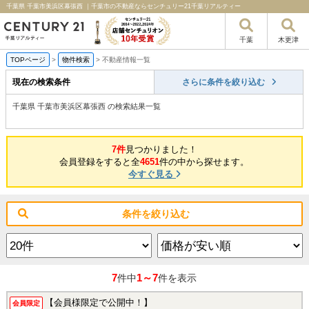
千葉県 千葉市美浜区幕張西 ｜千葉市の不動産ならセンチュリー21千葉リアルティー
千葉
木更津
TOPページ
>
物件検索
>
不動産情報一覧
現在の検索条件
さらに条件を絞り込む
千葉県 千葉市美浜区幕張西 の検索結果一覧
7件
見つかりました！
会員登録をすると全
4651
件の中から探せます。
今すぐ見る
条件を絞り込む
7
1～7
件中
件を表示
【会員様限定で公開中！】
会員限定