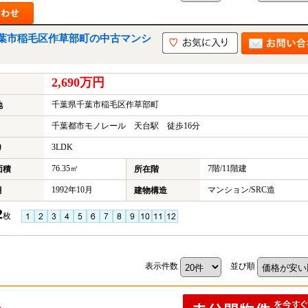
葉市稲毛区作草部町の中古マンシ
2,690万円
千葉県千葉市稲毛区作草部町
地
千葉都市モノレール 天台駅 徒歩16分
3LDK
り
76.35㎡
7階/11階建
面積
所在階
1992年10月
マンション/SRC造
月
建物構造
2
枚
表示件数
並び順