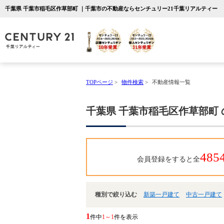
千葉県 千葉市稲毛区作草部町 ｜千葉市の不動産ならセンチュリー21千葉リアルティー
TOPページ
>
物件検索
>
不動産情報一覧
千葉県 千葉市稲毛区作草部町
485
会員登録をすると全
種別で絞り込む
新築一戸建て
中古一戸建て
1
件中
1～1
件を表示