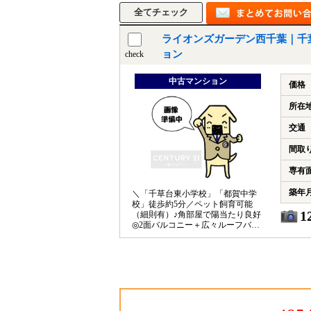
ライオンズガーデン西千葉｜千
ョン
check
中古マンション
価格
所在
交通
間取
専有
築年
＼「千草台東小学校」「都賀中学
校」徒歩約5分／ペット飼育可能
1
（細則有）♪角部屋で陽当たり良好
◎2面バルコニー＋広々ルーフバル
コニー付き（使用料 月880円）