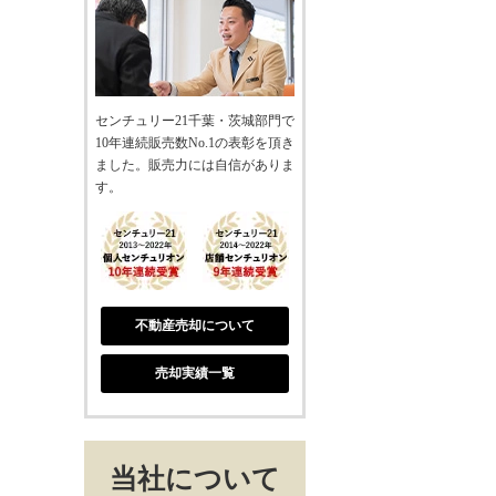
センチュリー21千葉・茨城部門で
10年連続販売数No.1の表彰を頂き
ました。販売力には自信がありま
す。
不動産売却について
売却実績一覧
当社について