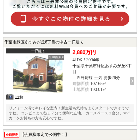
千葉市緑区あすみが丘8丁目の中古一戸建て
一戸建て
2,880万円
4LDK / 2004年
千葉県千葉市緑区あすみが丘8丁
目
ＪＲ外房線 土気 徒歩26分
建物面積
107.65㎡
土地面積
190.01㎡
11
枚
リフォーム済でキレイな室内！新生活も気持ちよくスタートできそうで
すね。 コンビニまで徒歩７分で便利な立地。 カースペース２台分。マイ
カーをお持ちの方も安心ですね。
【会員様限定で公開中！】
会員限定