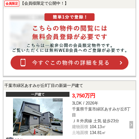
【会員様限定で公開中！】
会員限定
千葉市緑区あすみが丘8丁目の新築一戸建て
一戸建て
3,750万円
3LDK / 2026年
千葉県千葉市緑区あすみが丘8丁
目
ＪＲ外房線 土気 徒歩23分
建物面積
104.13㎡
土地面積
134.81㎡