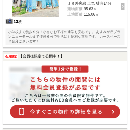
ＪＲ外房線 土気 徒歩14分
建物面積
95.63㎡
土地面積
115.06㎡
13
枚
小学校まで徒歩９分！小さなお子様の通学も安心です。 あすみが丘ブラ
ンニューモールまで徒歩６分で生活にも便利な立地です。 カースペース
２台分ございます！
【会員様限定で公開中！】
会員限定