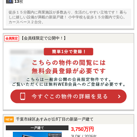
13
枚
徒歩１５分圏内に商業施設が多数あり、生活のしやすい立地です！ 暮ら
しに嬉しい設備が満載の新築戸建！ 小中学校も徒歩１５分圏内で安心。
カースペース２台分。
【会員様限定で公開中！】
会員限定
千葉市緑区あすみが丘8丁目の新築一戸建て
NEW
一戸建て
3,750万円
3LDK / 2026年