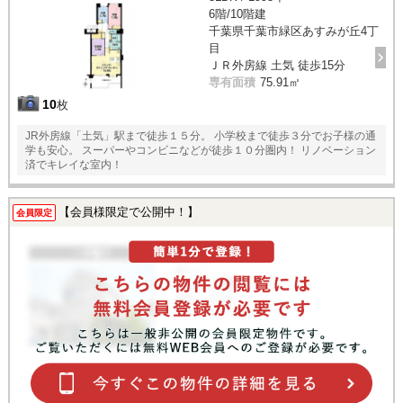
6階/10階建
千葉県千葉市緑区あすみが丘4丁
目
ＪＲ外房線 土気 徒歩15分
専有面積
75.91㎡
10
枚
JR外房線「土気」駅まで徒歩１５分。 小学校まで徒歩３分でお子様の通
学も安心。 スーパーやコンビニなどが徒歩１０分圏内！ リノベーション
済でキレイな室内！
【会員様限定で公開中！】
会員限定