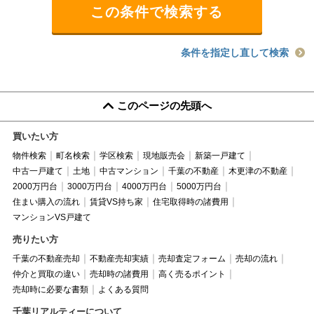
条件を指定し直して検索
このページの先頭へ
買いたい方
物件検索
町名検索
学区検索
現地販売会
新築一戸建て
中古一戸建て
土地
中古マンション
千葉の不動産
木更津の不動産
2000万円台
3000万円台
4000万円台
5000万円台
住まい購入の流れ
賃貸VS持ち家
住宅取得時の諸費用
マンションVS戸建て
売りたい方
千葉の不動産売却
不動産売却実績
売却査定フォーム
売却の流れ
仲介と買取の違い
売却時の諸費用
高く売るポイント
売却時に必要な書類
よくある質問
千葉リアルティーについて