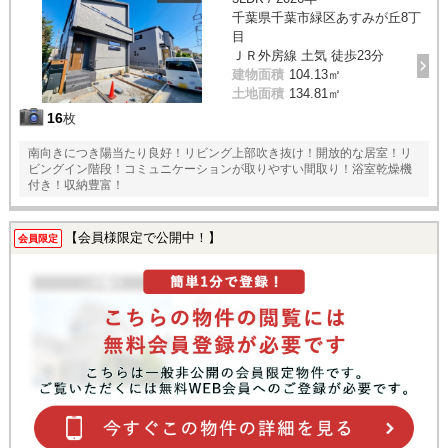
千葉県千葉市緑区あすみが丘8丁
目
ＪＲ外房線 土気 徒歩23分
建物面積
104.13㎡
土地面積
134.81㎡
16
枚
南向きにつき陽当たり良好！リビング上部吹き抜け！開放的な居室！リ
ビングイン階段！コミュニケーションが取りやすい間取り！浴室乾燥機
付き！収納豊富！
【会員様限定で公開中！】
会員限定