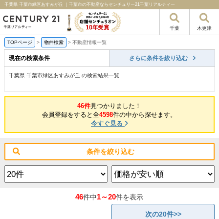
千葉県 千葉市緑区あすみが丘 ｜千葉市の不動産ならセンチュリー21千葉リアルティー
千葉
木更津
TOPページ
>
物件検索
>
不動産情報一覧
現在の検索条件
さらに条件を絞り込む
千葉県 千葉市緑区あすみが丘 の検索結果一覧
46件
見つかりました！
会員登録をすると全
4598
件の中から探せます。
今すぐ見る
条件を絞り込む
46
1～20
件中
件を表示
次の20件>>