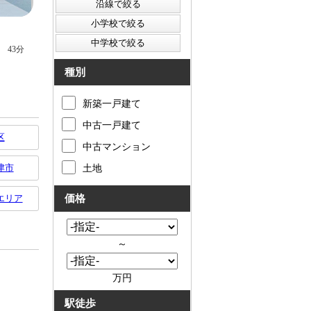
種別
新築一戸建て
中古一戸建て
区
中古マンション
津市
土地
エリア
価格
～
万円
駅徒歩