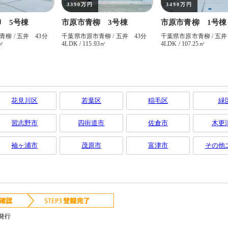
花見川区
若葉区
稲毛区
緑
習志野市
四街道市
佐倉市
木更
袖ヶ浦市
茂原市
富津市
その他
発行