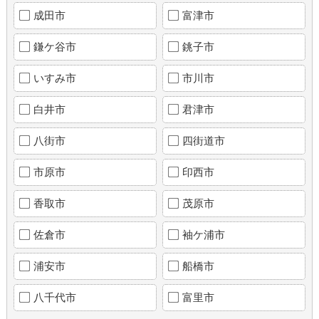
成田市
富津市
鎌ケ谷市
銚子市
いすみ市
市川市
白井市
君津市
八街市
四街道市
市原市
印西市
香取市
茂原市
佐倉市
袖ケ浦市
浦安市
船橋市
八千代市
富里市