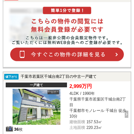
千葉市若葉区千城台南2丁目の中古一戸建て
値下がり
一戸建て
2,999万円
4LDK / 1990年
千葉県千葉市若葉区千城台南2丁
目
千葉都市モノレール 千城台 徒歩
10分
建物面積
157.53㎡
土地面積
220.23㎡
36
枚