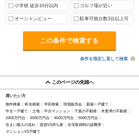
小学校 徒歩10分以内
ゴルフ場が近い
オーシャンビュー
駐車可能台数3台以上可
条件を指定し直して検索
このページの先頭へ
買いたい方
物件検索
町名検索
学区検索
現地販売会
新築一戸建て
中古一戸建て
土地
中古マンション
千葉の不動産
木更津の不動産
2000万円台
3000万円台
4000万円台
5000万円台
住まい購入の流れ
賃貸VS持ち家
住宅取得時の諸費用
マンションVS戸建て