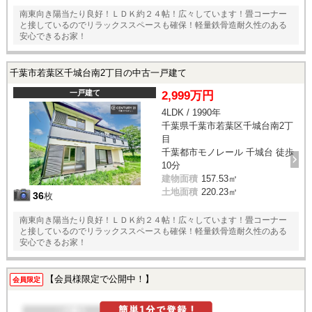
南東向き陽当たり良好！ＬＤＫ約２４帖！広々しています！畳コーナー
と接しているのでリラックススペースも確保！軽量鉄骨造耐久性のある
安心できるお家！
千葉市若葉区千城台南2丁目の中古一戸建て
一戸建て
2,999万円
4LDK / 1990年
千葉県千葉市若葉区千城台南2丁
目
千葉都市モノレール 千城台 徒歩
10分
建物面積
157.53㎡
土地面積
220.23㎡
36
枚
南東向き陽当たり良好！ＬＤＫ約２４帖！広々しています！畳コーナー
と接しているのでリラックススペースも確保！軽量鉄骨造耐久性のある
安心できるお家！
【会員様限定で公開中！】
会員限定