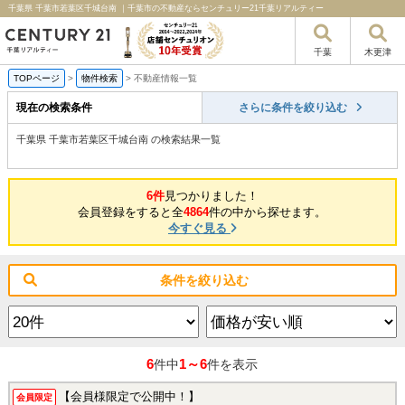
千葉県 千葉市若葉区千城台南 ｜千葉市の不動産ならセンチュリー21千葉リアルティー
千葉
木更津
TOPページ
>
物件検索
>
不動産情報一覧
現在の検索条件
さらに条件を絞り込む
千葉県 千葉市若葉区千城台南 の検索結果一覧
6件
見つかりました！
会員登録をすると全
4864
件の中から探せます。
今すぐ見る
条件を絞り込む
6
1～6
件中
件を表示
【会員様限定で公開中！】
会員限定