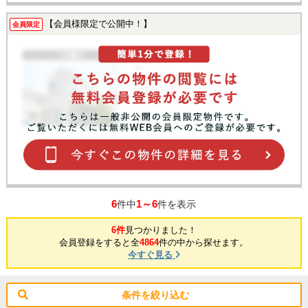
【会員様限定で公開中！】
会員限定
6
1～6
件中
件を表示
6件
見つかりました！
会員登録をすると全
4864
件の中から探せます。
今すぐ見る
条件を絞り込む