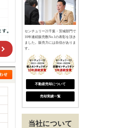
センチュリー21千葉・茨城部門で
10年連続販売数No.1の表彰を頂き
ました。販売力には自信がありま
す。
不動産売却について
売却実績一覧
当社について