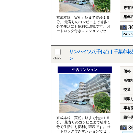
専有
築年
京成本線「実籾」駅まで徒歩１５
分。 最寄りのコンビニまで徒歩１
3
分で生活にも便利な環境です。 オ
ートロック付きマンションでセキ
ュリティ充実！
サンハイツ八千代台｜千葉市花
ン
check
中古マンション
価格
所在
交通
間取
専有
築年
京成本線「実籾」駅まで徒歩１５
分。 最寄りのコンビニまで徒歩１
3
分で生活にも便利な環境です。 オ
ートロック付きマンションでセキ