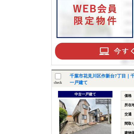
千葉市花見川区作新台7丁目｜
一戸建て
check
中古一戸建て
価格
所在
交通
間取
建物