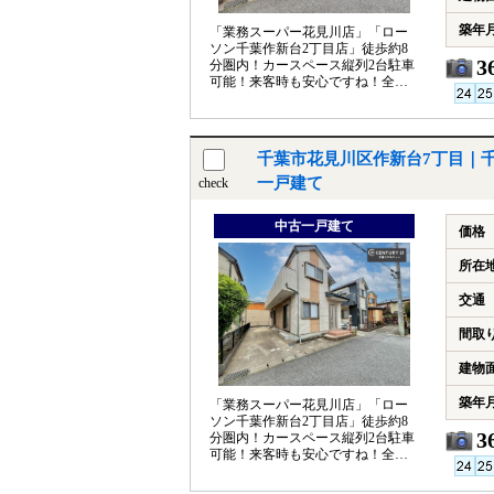
築年
「業務スーパー花見川店」「ロー
ソン千葉作新台2丁目店」徒歩約8
3
分圏内！カースペース縦列2台駐車
可能！来客時も安心ですね！全居
室6帖以上のゆとりある間取り♪
千葉市花見川区作新台7丁目｜
一戸建て
check
中古一戸建て
価格
所在
交通
間取
建物
築年
「業務スーパー花見川店」「ロー
ソン千葉作新台2丁目店」徒歩約8
3
分圏内！カースペース縦列2台駐車
可能！来客時も安心ですね！全居
室6帖以上のゆとりある間取り♪