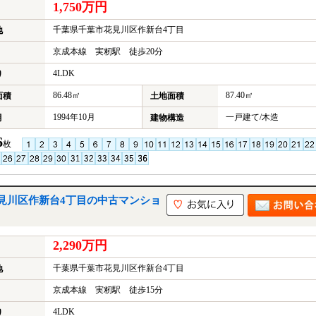
1,750万円
千葉県千葉市花見川区作新台4丁目
地
京成本線 実籾駅 徒歩20分
4LDK
り
86.48㎡
87.40㎡
面積
土地面積
1994年10月
一戸建て/木造
月
建物構造
6
枚
見川区作新台4丁目の中古マンショ
2,290万円
千葉県千葉市花見川区作新台4丁目
地
京成本線 実籾駅 徒歩15分
4LDK
り