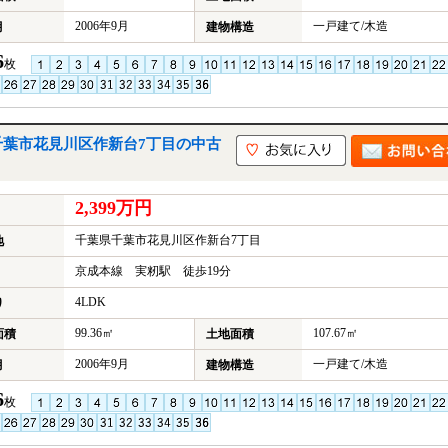
2006年9月
一戸建て/木造
月
建物構造
6
枚
千葉市花見川区作新台7丁目の中古
2,399万円
千葉県千葉市花見川区作新台7丁目
地
京成本線 実籾駅 徒歩19分
4LDK
り
99.36㎡
107.67㎡
面積
土地面積
2006年9月
一戸建て/木造
月
建物構造
6
枚