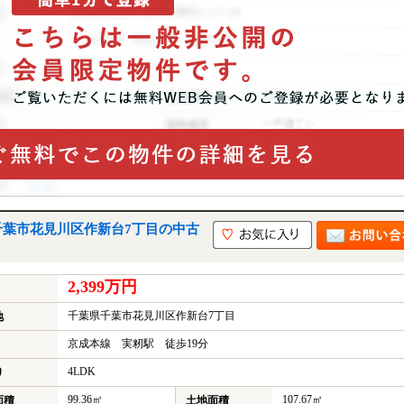
千葉市花見川区作新台7丁目の中古
2,399万円
千葉県千葉市花見川区作新台7丁目
地
京成本線 実籾駅 徒歩19分
4LDK
り
99.36㎡
107.67㎡
面積
土地面積