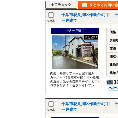
千葉市花見川区作新台4丁目｜
一戸建て
check
中古一戸建て
価格
所在
交通
間取
建物
築年
内装、外装リフォーム完了済み！
カーポート1台駐車可能！雨や夏場
3
の直射日光から自動車を守ります♪
ロフト付き！「セブンイレブン千
葉作新台4丁目店」徒歩約2分で便
利◎
千葉市花見川区作新台4丁目｜
一戸建て
check