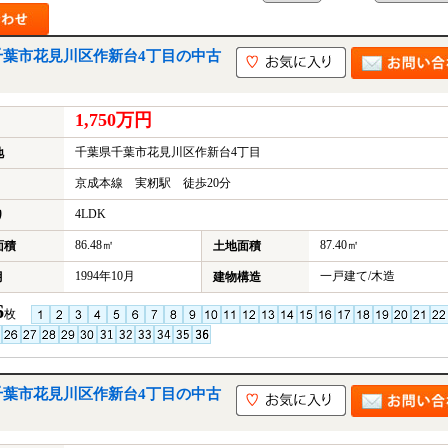
千葉市花見川区作新台4丁目の中古
1,750万円
千葉県千葉市花見川区作新台4丁目
地
京成本線 実籾駅 徒歩20分
4LDK
り
86.48㎡
87.40㎡
面積
土地面積
1994年10月
一戸建て/木造
月
建物構造
6
枚
千葉市花見川区作新台4丁目の中古