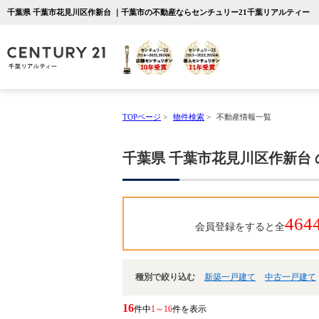
千葉県 千葉市花見川区作新台 ｜千葉市の不動産ならセンチュリー21千葉リアルティー
TOPページ
>
物件検索
>
不動産情報一覧
千葉県 千葉市花見川区作新台
464
会員登録をすると全
種別で絞り込む
新築一戸建て
中古一戸建て
16
件中
1～16
件を表示