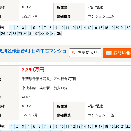
80.3㎡
4階/7階建
面積
所在階
1991年7月
マンション/RC造
月
建物構造
6
枚
見川区作新台4丁目の中古マンショ
2,290万円
千葉県千葉市花見川区作新台4丁目
地
京成本線 実籾駅 徒歩15分
4LDK
り
80.3㎡
4階/7階建
面積
所在階
1991年7月
マンション/RC造
月
建物構造
6
枚