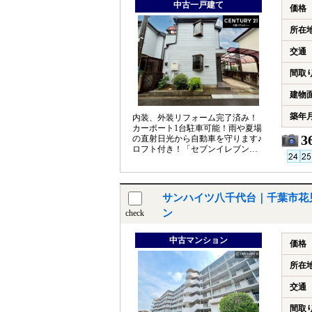
中古一戸建て
価格
所在
交通
間取
建物
築年
内装、外装リフォーム完了済み！
カーポート1台駐車可能！雨や夏場
3
の直射日光から自動車を守ります♪
ロフト付き！「セブンイレブン千
葉作新台4丁目店」徒歩約2分で便
利◎
サンハイツ八千代台｜千葉市花
ン
check
中古マンション
価格
所在
交通
間取