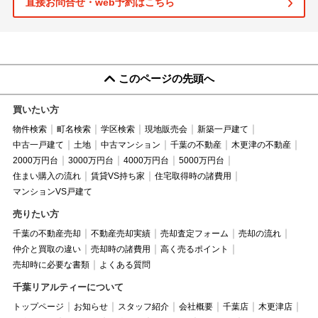
直接お問合せ・web予約はこちら
このページの先頭へ
買いたい方
物件検索
町名検索
学区検索
現地販売会
新築一戸建て
中古一戸建て
土地
中古マンション
千葉の不動産
木更津の不動産
2000万円台
3000万円台
4000万円台
5000万円台
住まい購入の流れ
賃貸VS持ち家
住宅取得時の諸費用
マンションVS戸建て
売りたい方
千葉の不動産売却
不動産売却実績
売却査定フォーム
売却の流れ
仲介と買取の違い
売却時の諸費用
高く売るポイント
売却時に必要な書類
よくある質問
千葉リアルティーについて
トップページ
お知らせ
スタッフ紹介
会社概要
千葉店
木更津店