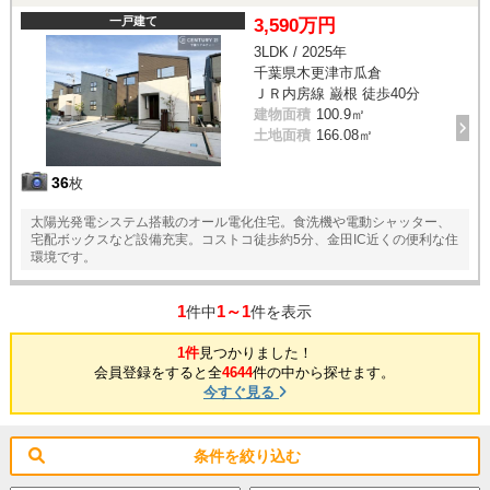
一戸建て
3,590万円
3LDK / 2025年
千葉県木更津市瓜倉
ＪＲ内房線 巌根 徒歩40分
建物面積
100.9㎡
土地面積
166.08㎡
36
枚
太陽光発電システム搭載のオール電化住宅。食洗機や電動シャッター、
宅配ボックスなど設備充実。コストコ徒歩約5分、金田IC近くの便利な住
環境です。
1
1～1
件中
件を表示
1件
見つかりました！
会員登録をすると全
4644
件の中から探せます。
今すぐ見る
条件を絞り込む