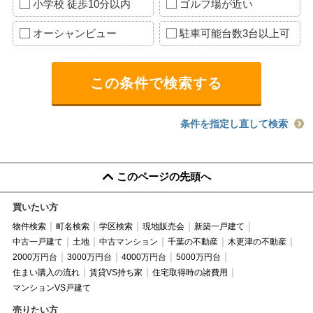
小学校 徒歩10分以内
ゴルフ場が近い
オーシャンビュー
駐車可能台数3台以上可
条件を指定し直して検索
このページの先頭へ
買いたい方
物件検索
町名検索
学区検索
現地販売会
新築一戸建て
中古一戸建て
土地
中古マンション
千葉の不動産
木更津の不動産
2000万円台
3000万円台
4000万円台
5000万円台
住まい購入の流れ
賃貸VS持ち家
住宅取得時の諸費用
マンションVS戸建て
売りたい方