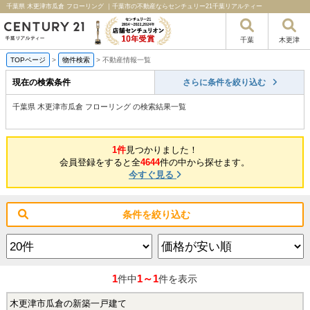
千葉県 木更津市瓜倉 フローリング ｜千葉市の不動産ならセンチュリー21千葉リアルティー
千葉
木更津
TOPページ
>
物件検索
>
不動産情報一覧
現在の検索条件
さらに条件を絞り込む
千葉県 木更津市瓜倉 フローリング の検索結果一覧
1件
見つかりました！
会員登録をすると全
4644
件の中から探せます。
今すぐ見る
条件を絞り込む
1
1～1
件中
件を表示
木更津市瓜倉の新築一戸建て