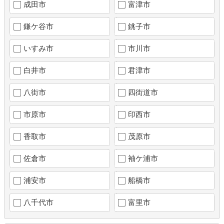
成田市
富津市
鎌ケ谷市
銚子市
いすみ市
市川市
白井市
君津市
八街市
四街道市
市原市
印西市
香取市
茂原市
佐倉市
袖ケ浦市
浦安市
船橋市
八千代市
富里市