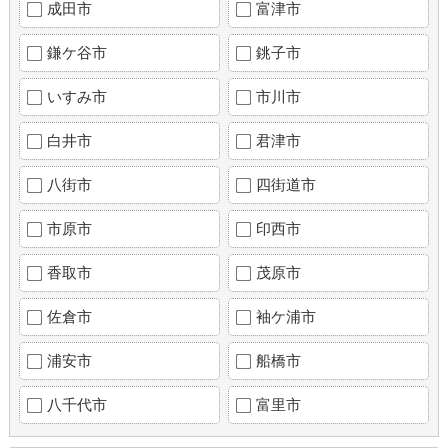
成田市
富津市
鎌ケ谷市
銚子市
いすみ市
市川市
白井市
君津市
八街市
四街道市
市原市
印西市
香取市
茂原市
佐倉市
袖ケ浦市
浦安市
船橋市
八千代市
富里市