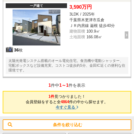
一戸建て
3,590万円
3LDK / 2025年
千葉県木更津市瓜倉
ＪＲ内房線 巌根 徒歩40分
建物面積
100.9㎡
土地面積
166.08㎡
36
枚
太陽光発電システム搭載のオール電化住宅。食洗機や電動シャッター、
宅配ボックスなど設備充実。コストコ徒歩約5分、金田IC近くの便利な住
環境です。
1
1～1
件中
件を表示
1件
見つかりました！
会員登録をすると全
4864
件の中から探せます。
今すぐ見る
条件を絞り込む