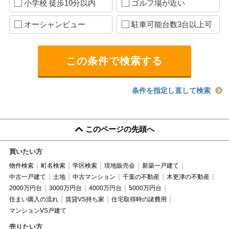
小学校 徒歩10分以内
ゴルフ場が近い
オーシャンビュー
駐車可能台数3台以上可
条件を指定し直して検索
このページの先頭へ
買いたい方
物件検索
町名検索
学区検索
現地販売会
新築一戸建て
中古一戸建て
土地
中古マンション
千葉の不動産
木更津の不動産
2000万円台
3000万円台
4000万円台
5000万円台
住まい購入の流れ
賃貸VS持ち家
住宅取得時の諸費用
マンションVS戸建て
売りたい方