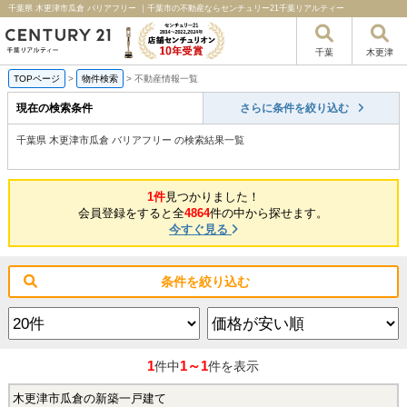
千葉県 木更津市瓜倉 バリアフリー ｜千葉市の不動産ならセンチュリー21千葉リアルティー
千葉
木更津
TOPページ
>
物件検索
>
不動産情報一覧
現在の検索条件
さらに条件を絞り込む
千葉県 木更津市瓜倉 バリアフリー の検索結果一覧
1件
見つかりました！
会員登録をすると全
4864
件の中から探せます。
今すぐ見る
条件を絞り込む
1
1～1
件中
件を表示
木更津市瓜倉の新築一戸建て