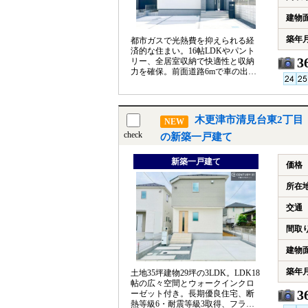
建物
築年
都市ガスで光熱費を抑えられる経
済的な住まい。16帖LDKやパント
3
リー、全居室収納で快適性と収納
力を確保。前面道路6mで車の出し
入れも安心な住環境で
す。
木更津市清見台東2丁目
NEW
check
の新築一戸建て
新築一戸建て
価格
所在
交通
間取
建物
築年
土地35坪建物29坪の3LDK。LDK18
帖の広々空間とウォークインクロ
3
ーゼット付き。長期優良住宅、断
熱等級6・耐震等級3取得、フラッ