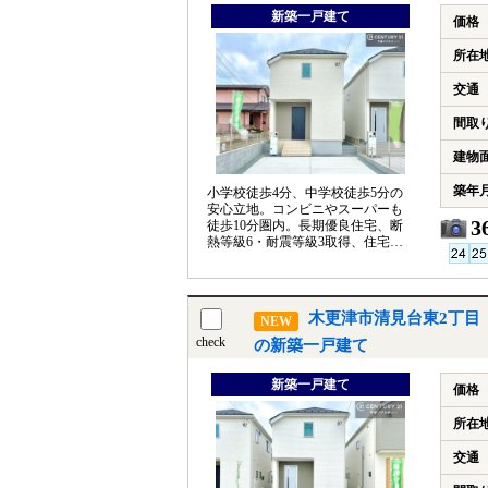
新築一戸建て
価格
所在
交通
間取
建物
築年
小学校徒歩4分、中学校徒歩5分の
安心立地。コンビニやスーパーも
3
徒歩10分圏内。長期優良住宅、断
熱等級6・耐震等級3取得、住宅性
能表示対応、フラット35S利用可！
木更津市清見台東2丁目
NEW
check
の新築一戸建て
新築一戸建て
価格
所在
交通