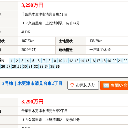
3,290万円
千葉県木更津市清見台東2丁目
地
ＪＲ久留里線 上総清川駅 徒歩14分
4LDK
り
107.23㎡
138.29㎡
面積
土地面積
2026年7月
一戸建て/木造
月
建物構造
6
枚
 2号棟｜木更津市清見台東2丁目
3,290万円
千葉県木更津市清見台東2丁目
地
ＪＲ久留里線 上総清川駅 徒歩14分