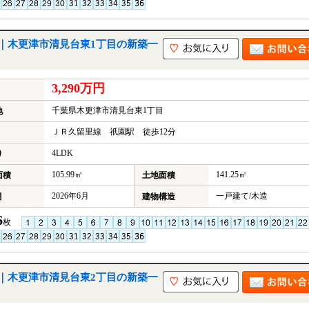
｜木更津市清見台東1丁目の新築一
3,290万円
千葉県木更津市清見台東1丁目
地
ＪＲ久留里線 祇園駅 徒歩12分
4LDK
り
105.99㎡
141.25㎡
面積
土地面積
2026年6月
一戸建て/木造
月
建物構造
6
枚
｜木更津市清見台東2丁目の新築一