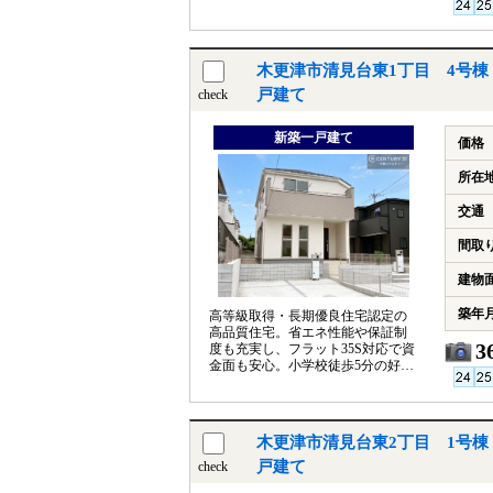
ト35S対応で安心の住まい
木更津市清見台東1丁目 4号棟
戸建て
check
新築一戸建て
価格
所在
交通
間取
建物
築年
高等級取得・長期優良住宅認定の
高品質住宅。省エネ性能や保証制
3
度も充実し、フラット35S対応で資
金面も安心。小学校徒歩5分の好立
地で子育て世代に最適な住まいで
す。
木更津市清見台東2丁目 1号棟
戸建て
check