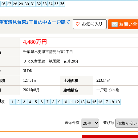
津市清見台東2丁目の中古一戸建て
4,480万円
千葉県木更津市清見台東2丁目
地
ＪＲ久留里線 祇園駅 徒歩20分
3LDK
り
127.31㎡
223.14㎡
面積
土地面積
2021年8月
一戸建て/木造
月
建物構造
9
枚
表示件数
並び順