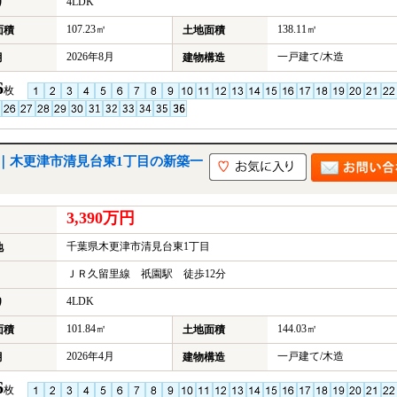
4LDK
り
107.23㎡
138.11㎡
面積
土地面積
2026年8月
一戸建て/木造
月
建物構造
6
枚
｜木更津市清見台東1丁目の新築一
3,390万円
千葉県木更津市清見台東1丁目
地
ＪＲ久留里線 祇園駅 徒歩12分
4LDK
り
101.84㎡
144.03㎡
面積
土地面積
2026年4月
一戸建て/木造
月
建物構造
6
枚