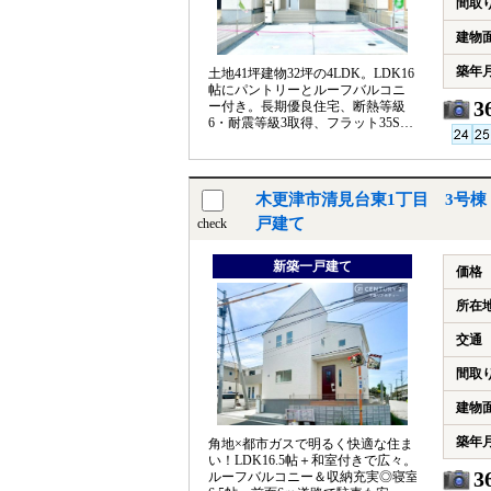
間取
建物
築年
土地41坪建物32坪の4LDK。LDK16
帖にパントリーとルーフバルコニ
3
ー付き。長期優良住宅、断熱等級
6・耐震等級3取得、フラット35S対
応の安心住宅です。
木更津市清見台東1丁目 3号棟
戸建て
check
新築一戸建て
価格
所在
交通
間取
建物
築年
角地×都市ガスで明るく快適な住ま
い！LDK16.5帖＋和室付きで広々。
3
ルーフバルコニー＆収納充実◎寝室