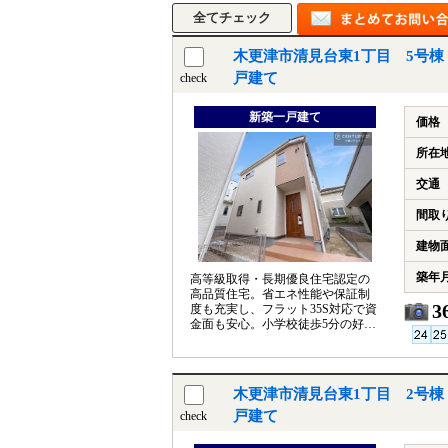
木更津市清見台東1丁目 5号棟
戸建て
check
新築一戸建て
価格
所在
交通
間取
建物
築年
高等級取得・長期優良住宅認定の
高品質住宅。省エネ性能や保証制
3
度も充実し、フラット35S対応で資
金面も安心。小学校徒歩5分の好立
地で子育て世代に最適な住まいで
す。
木更津市清見台東1丁目 2号棟
戸建て
check