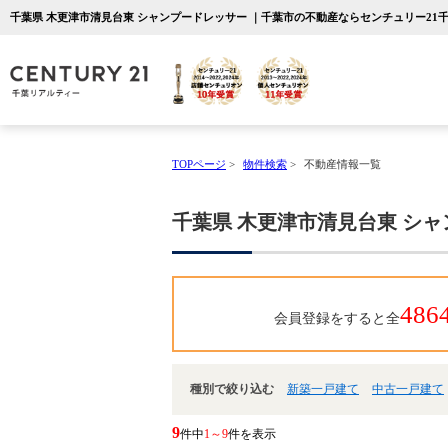
千葉県 木更津市清見台東 シャンプードレッサー ｜千葉市の不動産ならセンチュリー21
TOPページ
>
物件検索
>
不動産情報一覧
千葉県 木更津市清見台東 シ
486
会員登録をすると全
種別で絞り込む
新築一戸建て
中古一戸建て
9
件中
1～9
件を表示