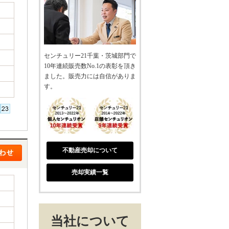
センチュリー21千葉・茨城部門で
10年連続販売数No.1の表彰を頂き
ました。販売力には自信がありま
す。
不動産売却について
売却実績一覧
当社について