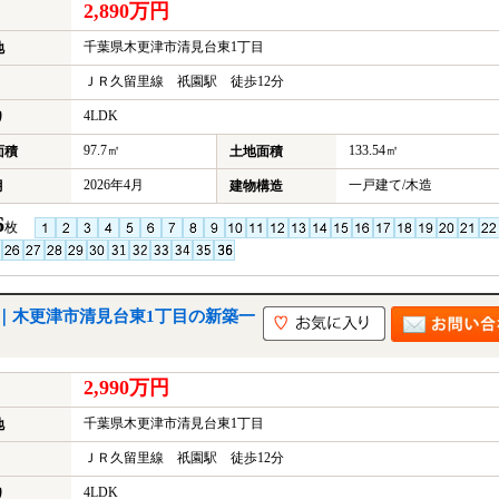
2,890万円
千葉県木更津市清見台東1丁目
地
ＪＲ久留里線 祇園駅 徒歩12分
4LDK
り
97.7㎡
133.54㎡
面積
土地面積
2026年4月
一戸建て/木造
月
建物構造
6
枚
｜木更津市清見台東1丁目の新築一
2,990万円
千葉県木更津市清見台東1丁目
地
ＪＲ久留里線 祇園駅 徒歩12分
4LDK
り