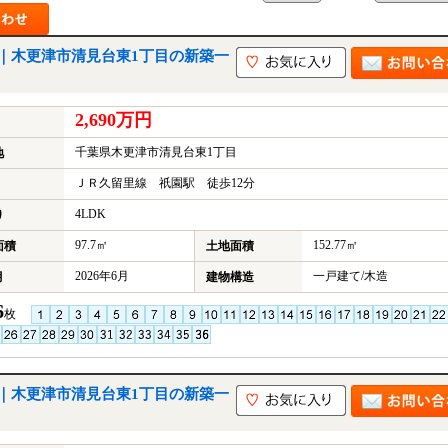
｜木更津市清見台東1丁目の新築一
2,690万円
千葉県木更津市清見台東1丁目
地
ＪＲ久留里線 祇園駅 徒歩12分
4LDK
り
97.7㎡
152.77㎡
面積
土地面積
2026年6月
一戸建て/木造
月
建物構造
6
枚
｜木更津市清見台東1丁目の新築一