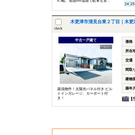
6.5帖、前面6ｍ道路で駐車も安
心！
木更津市清見台東２丁目｜木更
check
中古一戸建て
価格
所在
交通
間取
建物
築年
築浅物件！太陽光パネル付き ビル
トインガレージ、カーポート付
1
き！