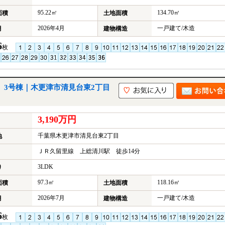
95.22㎡
134.70㎡
面積
土地面積
2026年4月
一戸建て/木造
月
建物構造
6
枚
 3号棟｜木更津市清見台東2丁目
3,190万円
千葉県木更津市清見台東2丁目
地
ＪＲ久留里線 上総清川駅 徒歩14分
3LDK
り
97.3㎡
118.16㎡
面積
土地面積
2026年7月
一戸建て/木造
月
建物構造
6
枚