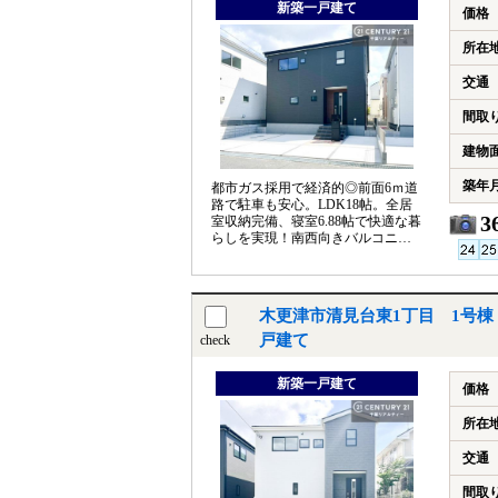
新築一戸建て
価格
所在
交通
間取
建物
築年
都市ガス採用で経済的◎前面6ｍ道
路で駐車も安心。LDK18帖。全居
3
室収納完備、寝室6.88帖で快適な暮
らしを実現！南西向きバルコニー2
箇所有り。
木更津市清見台東1丁目 1号棟
戸建て
check
新築一戸建て
価格
所在
交通
間取