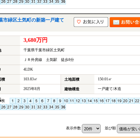
葉市緑区土気町の新築一戸建て
3,680万円
千葉県千葉市緑区土気町
地
ＪＲ外房線 土気駅 徒歩8分
4LDK
り
103.83㎡
150.01㎡
面積
土地面積
2025年8月
一戸建て/木造
月
建物構造
6
枚
表示件数
並び順