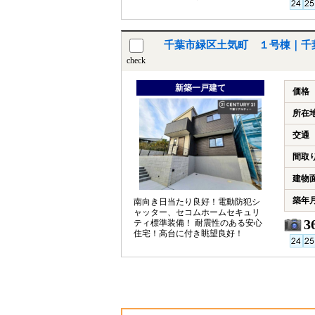
千葉市緑区土気町 １号棟｜千
check
新築一戸建て
価格
所在
交通
間取
建物
築年
南向き日当たり良好！電動防犯シ
ャッター、セコムホームセキュリ
3
ティ標準装備！ 耐震性のある安心
住宅！高台に付き眺望良好！