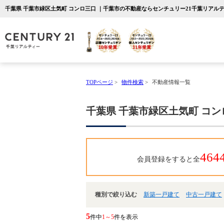
千葉県 千葉市緑区土気町 コンロ三口 ｜千葉市の不動産ならセンチュリー21千葉リアル
TOPページ
>
物件検索
>
不動産情報一覧
千葉県 千葉市緑区土気町 コン
464
会員登録をすると全
種別で絞り込む
新築一戸建て
中古一戸建て
5
件中
1～5
件を表示