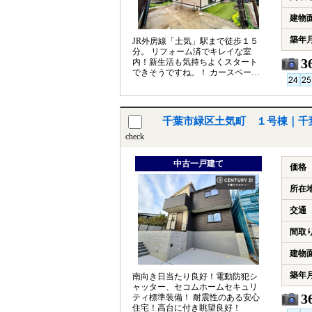
建物
築年
JR外房線「土気」駅まで徒歩１５
分。 リフォーム済でキレイな室
3
内！新生活も気持ちよくスタート
できそうですね。！ カースペース
は２台分あり。マイカーをお持ち
の方も安心
千葉市緑区土気町 １号棟｜千
check
中古一戸建て
価格
所在
交通
間取
建物
築年
南向き日当たり良好！電動防犯シ
ャッター、セコムホームセキュリ
3
ティ標準装備！ 耐震性のある安心
住宅！高台に付き眺望良好！