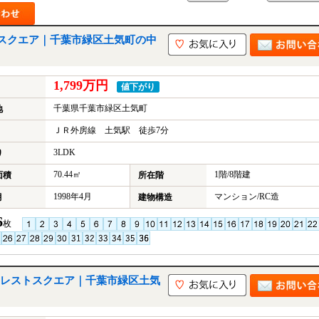
スクエア｜千葉市緑区土気町の中
1,799万円
値下がり
千葉県千葉市緑区土気町
地
ＪＲ外房線 土気駅 徒歩7分
3LDK
り
70.44㎡
1階/8階建
面積
所在階
1998年4月
マンション/RC造
月
建物構造
6
枚
レストスクエア｜千葉市緑区土気