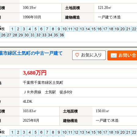
100.19㎡
121.20㎡
面積
土地面積
1996年10月
一戸建て/木造
月
建物構造
6
枚
葉市緑区土気町の中古一戸建て
3,680万円
千葉県千葉市緑区土気町
地
ＪＲ外房線 土気駅 徒歩8分
4LDK
り
103.83㎡
150.01㎡
面積
土地面積
2025年8月
一戸建て/木造
月
建物構造
6
枚