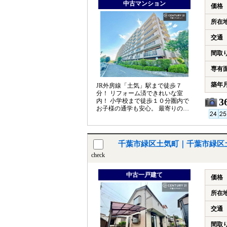
中古マンション
価格
所在
交通
間取
専有
築年
JR外房線「土気」駅まで徒歩７
分！ リフォーム済できれいな室
3
内！ 小学校まで徒歩１０分圏内で
お子様の通学も安心。 最寄りのコ
ンビニまで徒歩７分で便利な立地
です！
千葉市緑区土気町｜千葉市緑区
check
中古一戸建て
価格
所在
交通
間取