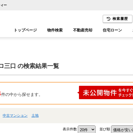
ティー
検索履歴
トップページ
物件検索
不動産売却
住宅ローン
千葉エリア
木更津エリア
ロ三口 の検索結果一覧
4
件の中から探せます。
中古マンション
土地
表示件数
並び順