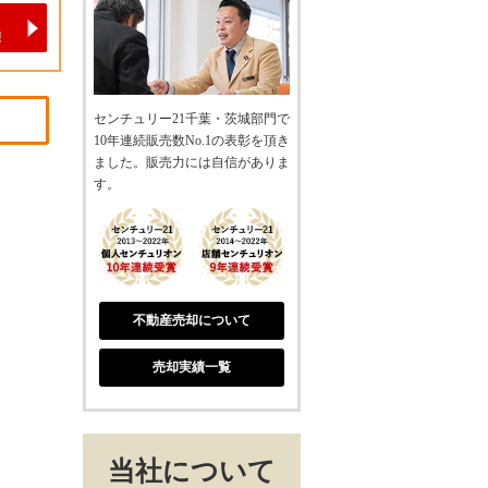
センチュリー21千葉・茨城部門で
10年連続販売数No.1の表彰を頂き
ました。販売力には自信がありま
す。
不動産売却について
売却実績一覧
当社について