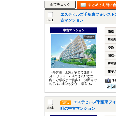
エステヒルズ千葉東フォレスト
古マンション
check
中古マンション
価格
所在
交通
間取
専有
築年
JR外房線「土気」駅まで徒歩７
分！ リフォーム済できれいな室
3
内！ 小学校まで徒歩１０分圏内で
お子様の通学も安心。 最寄りのコ
ンビニまで徒歩７分で便利な立地
です！
エステヒルズ千葉東フォ
NEW
check
町の中古マンション