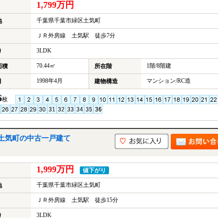
1,799万円
千葉県千葉市緑区土気町
地
ＪＲ外房線 土気駅 徒歩7分
3LDK
り
70.44㎡
1階/8階建
面積
所在階
1998年4月
マンション/RC造
月
建物構造
6
枚
土気町の中古一戸建て
1,999万円
値下がり
千葉県千葉市緑区土気町
地
ＪＲ外房線 土気駅 徒歩15分
3LDK
り