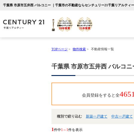
千葉県 市原市五井西 バルコニー ｜千葉市の不動産ならセンチュリー21千葉リアルティ
TOPページ
>
物件検索
>
不動産情報一覧
千葉県 市原市五井西 バルコニ
465
会員登録をすると全
種別で絞り込む
新築一戸建て
中古一戸建て
1
件中
1～1
件を表示