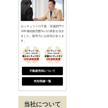
センチュリー21千葉・茨城部門で
10年連続販売数No.1の表彰を頂き
ました。販売力には自信がありま
す。
不動産売却について
売却実績一覧
当社について