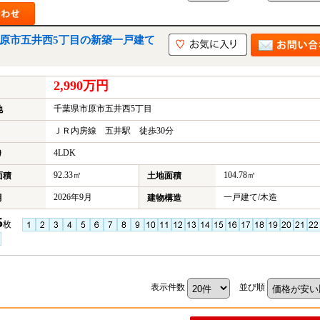
市原市五井西5丁目の新築一戸建て
2,990万円
千葉県市原市五井西5丁目
地
ＪＲ内房線 五井駅 徒歩30分
4LDK
り
92.33㎡
104.78㎡
面積
土地面積
2026年9月
一戸建て/木造
月
建物構造
5
枚
表示件数
並び順