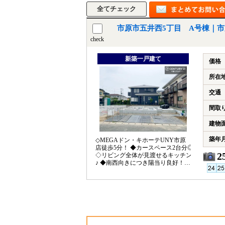
市原市五井西5丁目 A号棟｜
check
新築一戸建て
価格
所在
交通
間取
建物
築年
◇MEGAドン・キホーテUNY市原
店徒歩5分！ ◆カースペース2台分◎
2
◇リビング全体が見渡せるキッチン
♪ ◆南西向きにつき陽当り良好！ ◇
前面道路6ｍで駐車ラクラク♪