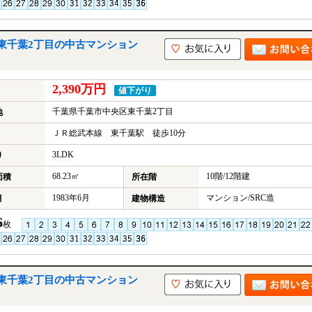
東千葉2丁目の中古マンション
2,390万円
値下がり
千葉県千葉市中央区東千葉2丁目
地
ＪＲ総武本線 東千葉駅 徒歩10分
3LDK
り
68.23㎡
10階/12階建
面積
所在階
1983年6月
マンション/SRC造
月
建物構造
6
枚
東千葉2丁目の中古マンション