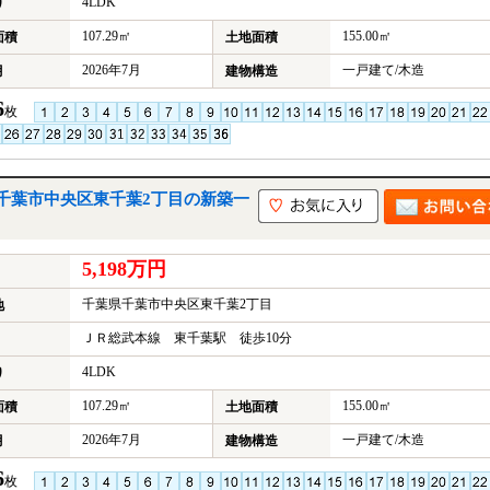
4LDK
り
107.29㎡
155.00㎡
面積
土地面積
2026年7月
一戸建て/木造
月
建物構造
6
枚
千葉市中央区東千葉2丁目の新築一
5,198万円
千葉県千葉市中央区東千葉2丁目
地
ＪＲ総武本線 東千葉駅 徒歩10分
4LDK
り
107.29㎡
155.00㎡
面積
土地面積
2026年7月
一戸建て/木造
月
建物構造
6
枚