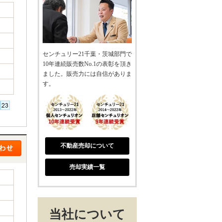
センチュリー21千葉・茨城部門で
10年連続販売数No.1の表彰を頂き
ました。販売力には自信がありま
す。
不動産売却について
売却実績一覧
当社について