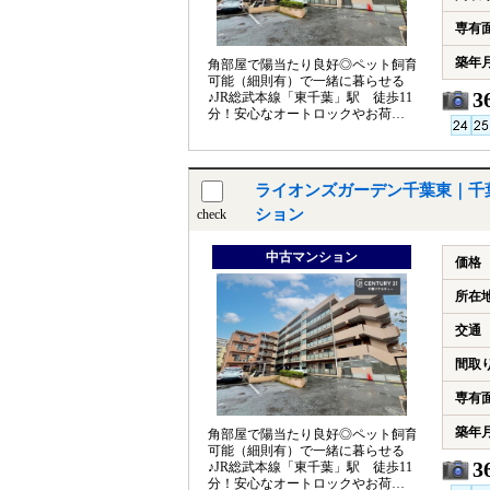
専有
築年
角部屋で陽当たり良好◎ペット飼育
可能（細則有）で一緒に暮らせる
3
♪JR総武本線「東千葉」駅 徒歩11
分！安心なオートロックやお荷物
の受け取りに便利な宅配BOX有り
ライオンズガーデン千葉東｜千
ション
check
中古マンション
価格
所在
交通
間取
専有
築年
角部屋で陽当たり良好◎ペット飼育
可能（細則有）で一緒に暮らせる
3
♪JR総武本線「東千葉」駅 徒歩11
分！安心なオートロックやお荷物