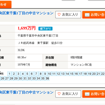
央区東千葉1丁目の中古マンション
1,699万円
値下がり
千葉県千葉市中央区東千葉1丁目
地
ＪＲ総武本線 東千葉駅 徒歩11分
3LDK
り
60.38㎡
8階/8階建
面積
所在階
1979年7月
マンション/RC造
月
建物構造
6
枚
央区東千葉1丁目の中古マンション