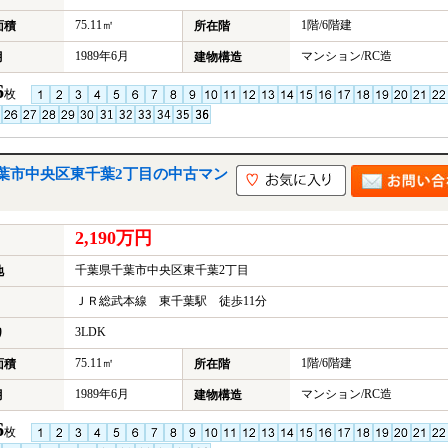
75.11㎡
1階/6階建
面積
所在階
1989年6月
マンション/RC造
月
建物構造
6
枚
葉市中央区東千葉2丁目の中古マン
2,190万円
千葉県千葉市中央区東千葉2丁目
地
ＪＲ総武本線 東千葉駅 徒歩11分
3LDK
り
75.11㎡
1階/6階建
面積
所在階
1989年6月
マンション/RC造
月
建物構造
6
枚