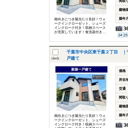
間取
建物
築年
南向きにつき陽当たり良好！ウォ
ークインクローゼット、シューズ
3
インクローク付き！収納スペース
が充実しています！食洗器付きの
システムキッチン採用！
千葉市中央区東千葉２丁目 ｜
戸建て
check
新築一戸建て
価格
所在
交通
間取
建物
築年
南向きにつき陽当たり良好！ウォ
ークインクローゼット、シューズ
3
インクローク付き！収納スペース