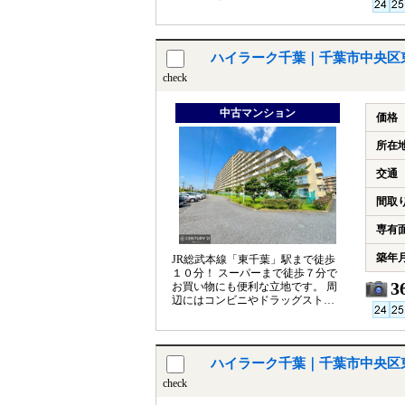
の受け取りに便利な宅配BOX有り
ハイラーク千葉｜千葉市中央区
check
中古マンション
価格
所在
交通
間取
専有
築年
JR総武本線「東千葉」駅まで徒歩
１０分！ スーパーまで徒歩７分で
3
お買い物にも便利な立地です。 周
辺にはコンビニやドラッグストア
もあり、生活環境良好！ ペット飼
育可能！
ハイラーク千葉｜千葉市中央区
check