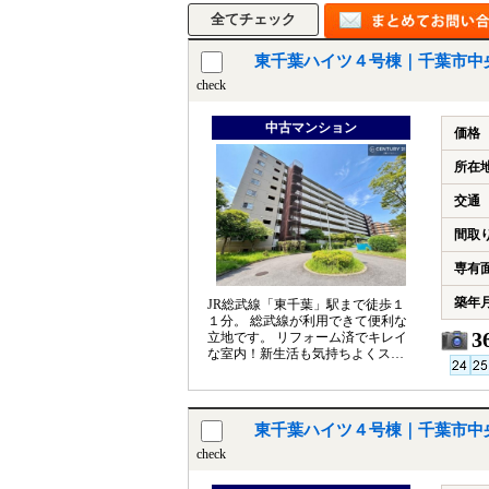
東千葉ハイツ４号棟｜千葉市中
check
中古マンション
価格
所在
交通
間取
専有
築年
JR総武線「東千葉」駅まで徒歩１
１分。 総武線が利用できて便利な
3
立地です。 リフォーム済でキレイ
な室内！新生活も気持ちよくスタ
ート。 ペット飼育可能！
東千葉ハイツ４号棟｜千葉市中
check