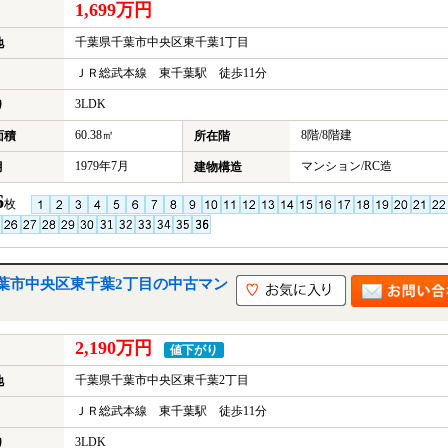
1,699万円
千葉県千葉市中央区東千葉1丁目
地
ＪＲ総武本線 東千葉駅 徒歩11分
3LDK
り
60.38㎡
8階/8階建
面積
所在階
1979年7月
マンション/RC造
月
建物構造
6
枚
葉市中央区東千葉2丁目の中古マン
2,190万円
値下がり
千葉県千葉市中央区東千葉2丁目
地
ＪＲ総武本線 東千葉駅 徒歩11分
3LDK
り