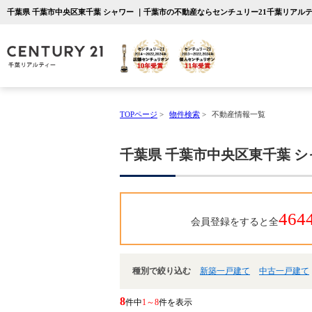
千葉県 千葉市中央区東千葉 シャワー ｜千葉市の不動産ならセンチュリー21千葉リアル
TOPページ
>
物件検索
>
不動産情報一覧
千葉県 千葉市中央区東千葉 シ
464
会員登録をすると全
種別で絞り込む
新築一戸建て
中古一戸建て
8
件中
1～8
件を表示