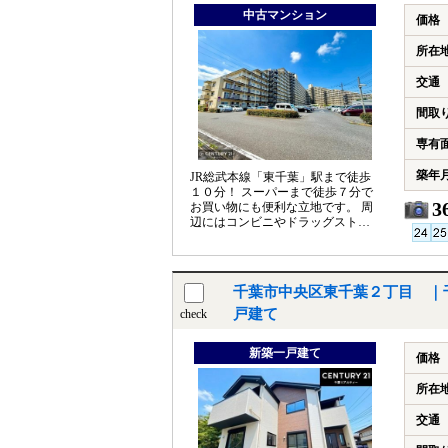
中古マンション
価格
所在
交通
間取
専有
築年
JR総武本線「東千葉」駅まで徒歩
１０分！ スーパーまで徒歩７分で
3
お買い物にも便利な立地です。 周
辺にはコンビニやドラッグストア
もあり、生活環境良好！ ペット飼
育可能！
千葉市中央区東千葉２丁目 ｜
戸建て
check
新築一戸建て
価格
所在
交通