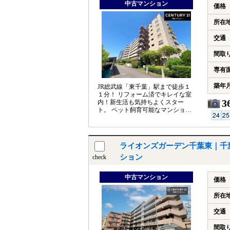
中古マンション
価格
所在
交通
間取
専有
築年
JR総武線「東千葉」駅まで徒歩１
１分！ リフォーム済でキレイな室
3
内！新生活も気持ちよくスター
ト。 ペット飼育可能なマンション
です。 エレベーター付きで上り下
りラクラク
ライオンズガーデン千葉東｜千
ション
check
中古マンション
価格
所在
交通
間取