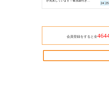
が充実しています！食洗器付きの
システムキッチン採用！
464
会員登録をすると全