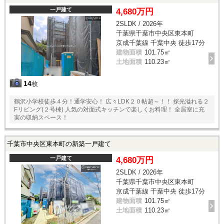
一戸建て
4,680万円
2SLDK / 2026年
千葉県千葉市中央区東本町
京成千葉線 千葉中央 徒歩17分
建物面積
101.75㎡
土地面積
110.23㎡
14
枚
鶴沢小学校徒歩４分！通学安心！ 広々LDK２０帖超～！！ 採光溢れる２
Fリビング(２号棟) 人気の対面式キッチンで楽しくお料理！ 全居室に充
実の収納スペース！
千葉市中央区東本町の新築一戸建て
一戸建て
4,680万円
2SLDK / 2026年
千葉県千葉市中央区東本町
京成千葉線 千葉中央 徒歩17分
建物面積
101.75㎡
土地面積
110.23㎡