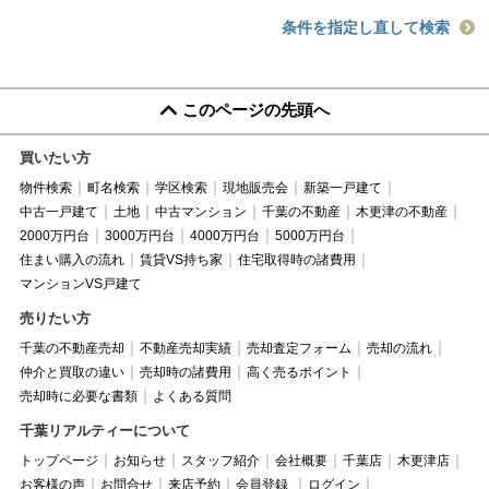
条件を指定し直して検索
このページの先頭へ
買いたい方
物件検索
町名検索
学区検索
現地販売会
新築一戸建て
中古一戸建て
土地
中古マンション
千葉の不動産
木更津の不動産
2000万円台
3000万円台
4000万円台
5000万円台
住まい購入の流れ
賃貸VS持ち家
住宅取得時の諸費用
マンションVS戸建て
売りたい方
千葉の不動産売却
不動産売却実績
売却査定フォーム
売却の流れ
仲介と買取の違い
売却時の諸費用
高く売るポイント
売却時に必要な書類
よくある質問
千葉リアルティーについて
トップページ
お知らせ
スタッフ紹介
会社概要
千葉店
木更津店
お客様の声
お問合せ
来店予約
会員登録
ログイン