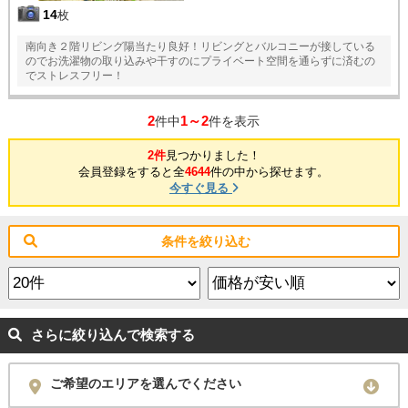
14
枚
南向き２階リビング陽当たり良好！リビングとバルコニーが接している
のでお洗濯物の取り込みや干すのにプライベート空間を通らずに済むの
でストレスフリー！
2
1～2
件中
件を表示
2件
見つかりました！
会員登録をすると全
4644
件の中から探せます。
今すぐ見る
条件を絞り込む
さらに絞り込んで検索する
ご希望のエリアを選んでください