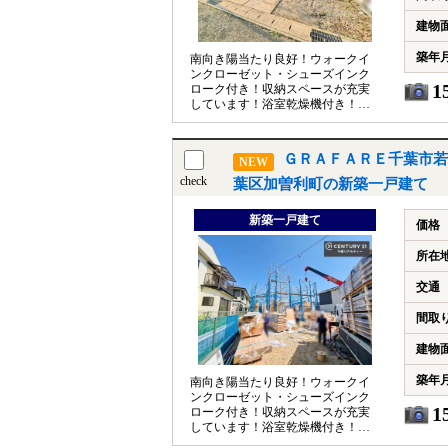
建物
築年
南向き陽当たり良好！ウォークイ
ンクローゼット・シューズインク
1
ローク付き！収納スペースが充実
しています！浴室乾燥機付き！浄
水器付きのキッチン！設備が充
実！
ＧＲＡＦＡＲＥ千葉市若
NEW
check
葉区加曽利町の新築一戸建て
新築一戸建て
価格
所在
交通
間取
建物
築年
南向き陽当たり良好！ウォークイ
ンクローゼット・シューズインク
1
ローク付き！収納スペースが充実
しています！浴室乾燥機付き！浄
水器付きのキッチン！設備が充