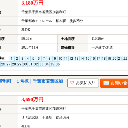
3,180万円
千葉県千葉市若葉区加曽利町
地
千葉都市モノレール 桜木駅 徒歩25分
3LDK
り
96.05㎡
116.26㎡
面積
土地面積
2025年11月
一戸建て/木造
月
建物構造
6
枚
曽利町 １号棟｜千葉市若葉区加
3,690万円
千葉県千葉市若葉区加曽利町
地
ＪＲ総武線 千葉駅 徒歩56分
4LDK
り