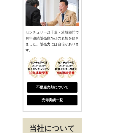
センチュリー21千葉・茨城部門で
10年連続販売数No.1の表彰を頂き
ました。販売力には自信がありま
す。
不動産売却について
売却実績一覧
当社について