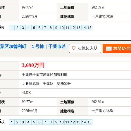
99.77㎡
202.89㎡
面積
土地面積
2026年9月
一戸建て/木造
月
建物構造
5
枚
葉区加曽利町 １号棟｜千葉市若
3,690万円
千葉県千葉市若葉区加曽利町
地
ＪＲ総武線 千葉駅 徒歩56分
4LDK
り
99.77㎡
202.89㎡
面積
土地面積
2026年9月
一戸建て/木造
月
建物構造
5
枚