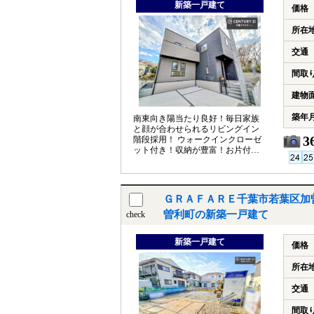
新築一戸建て
価格
所在
交通
間取
建物
築年
南東向き陽当たり良好！毎日家族
と顔が合わせられるリビングイン
3
階段採用！ ウォークインクローゼ
ット付き！収納が豊富！お片付け
がらくらく！ ビルトイン食洗器付
き！
ＧＲＡＦＡＲＥ千葉市若葉区加
曽利町の新築一戸建て
check
新築一戸建て
価格
所在
交通
間取