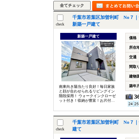
千葉市若葉区加曽利町 No７｜千
新築一戸建て
check
新築一戸建て
価格
所在
交通
間取
建物
築年
南東向き陽当たり良好！毎日家族
と顔が合わせられるリビングイン
3
階段採用！ ウォークインクローゼ
ット付き！収納が豊富！お片付け
がらくらく！ ビルトイン食洗器付
き！
千葉市若葉区加曽利町 No７
建て
check