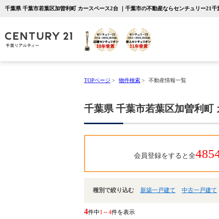
千葉県 千葉市若葉区加曽利町 カースペース2台 ｜千葉市の不動産ならセンチュリー21
TOPページ
>
物件検索
>
不動産情報一覧
千葉県 千葉市若葉区加曽利町 
485
会員登録をすると全
種別で絞り込む
新築一戸建て
中古一戸建て
4
件中
1～4
件を表示