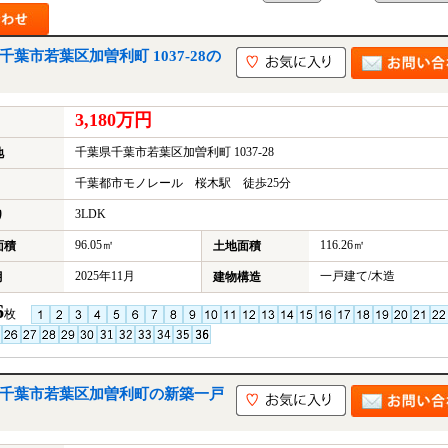
葉市若葉区加曽利町 1037-28の
3,180万円
千葉県千葉市若葉区加曽利町 1037-28
地
千葉都市モノレール 桜木駅 徒歩25分
3LDK
り
96.05㎡
116.26㎡
面積
土地面積
2025年11月
一戸建て/木造
月
建物構造
6
枚
｜千葉市若葉区加曽利町の新築一戸