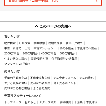
直接お問合せ・web予約はこちら
このページの先頭へ
買いたい方
物件検索
町名検索
学区検索
現地販売会
新築一戸建て
中古一戸建て
土地
中古マンション
千葉の不動産
木更津の不動産
2000万円台
3000万円台
4000万円台
5000万円台
住まい購入の流れ
賃貸VS持ち家
住宅取得時の諸費用
マンションVS戸建て
売りたい方
千葉の不動産売却
不動産売却実績
売却査定フォーム
売却の流れ
仲介と買取の違い
売却時の諸費用
高く売るポイント
売却時に必要な書類
よくある質問
千葉リアルティーについて
トップページ
お知らせ
スタッフ紹介
会社概要
千葉店
木更津店