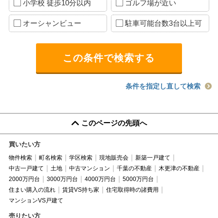
小学校 徒歩10分以内
ゴルフ場が近い
オーシャンビュー
駐車可能台数3台以上可
条件を指定し直して検索
このページの先頭へ
買いたい方
物件検索
町名検索
学区検索
現地販売会
新築一戸建て
中古一戸建て
土地
中古マンション
千葉の不動産
木更津の不動産
2000万円台
3000万円台
4000万円台
5000万円台
住まい購入の流れ
賃貸VS持ち家
住宅取得時の諸費用
マンションVS戸建て
売りたい方