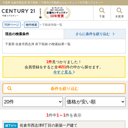
千葉県 佐倉市西志津 床下収納 ｜千葉市の不動産ならセンチュリー21千葉リアルティー
千葉
木更津
TOPページ
>
物件検索
>
不動産情報一覧
現在の検索条件
さらに条件を絞り込む
千葉県 佐倉市西志津 床下収納 の検索結果一覧
1件
見つかりました！
会員登録をすると全
4651
件の中から探せます。
今すぐ見る
条件を絞り込む
1
1～1
件中
件を表示
佐倉市西志津8丁目の新築一戸建て
値下がり