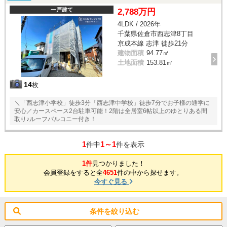
一戸建て
2,788万円
4LDK / 2026年
千葉県佐倉市西志津8丁目
京成本線 志津 徒歩21分
建物面積
94.77㎡
土地面積
153.81㎡
14
枚
＼「西志津小学校」徒歩3分「西志津中学校」徒歩7分でお子様の通学に
安心／カースペース2台駐車可能！2階は全居室6帖以上のゆとりある間
取り♪ルーフバルコニー付き！
1
1～1
件中
件を表示
1件
見つかりました！
会員登録をすると全
4651
件の中から探せます。
今すぐ見る
条件を絞り込む