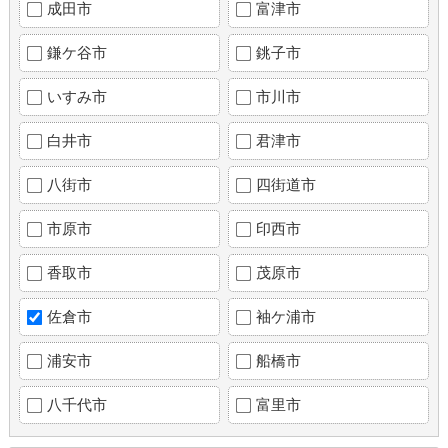
成田市
富津市
鎌ケ谷市
銚子市
いすみ市
市川市
白井市
君津市
八街市
四街道市
市原市
印西市
香取市
茂原市
佐倉市
袖ケ浦市
浦安市
船橋市
八千代市
富里市