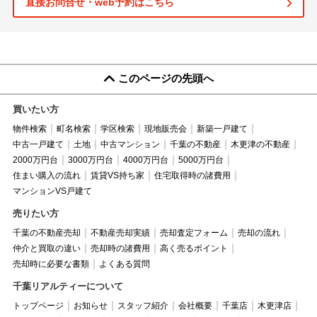
直接お問合せ・web予約はこちら
このページの先頭へ
買いたい方
物件検索
町名検索
学区検索
現地販売会
新築一戸建て
中古一戸建て
土地
中古マンション
千葉の不動産
木更津の不動産
2000万円台
3000万円台
4000万円台
5000万円台
住まい購入の流れ
賃貸VS持ち家
住宅取得時の諸費用
マンションVS戸建て
売りたい方
千葉の不動産売却
不動産売却実績
売却査定フォーム
売却の流れ
仲介と買取の違い
売却時の諸費用
高く売るポイント
売却時に必要な書類
よくある質問
千葉リアルティーについて
トップページ
お知らせ
スタッフ紹介
会社概要
千葉店
木更津店