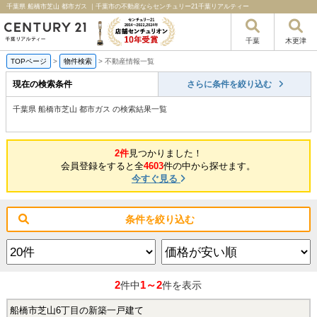
千葉県 船橋市芝山 都市ガス ｜千葉市の不動産ならセンチュリー21千葉リアルティー
千葉
木更津
TOPページ
>
物件検索
>
不動産情報一覧
現在の検索条件
さらに条件を絞り込む
千葉県 船橋市芝山 都市ガス の検索結果一覧
2件
見つかりました！
会員登録をすると全
4603
件の中から探せます。
今すぐ見る
条件を絞り込む
2
1～2
件中
件を表示
船橋市芝山6丁目の新築一戸建て