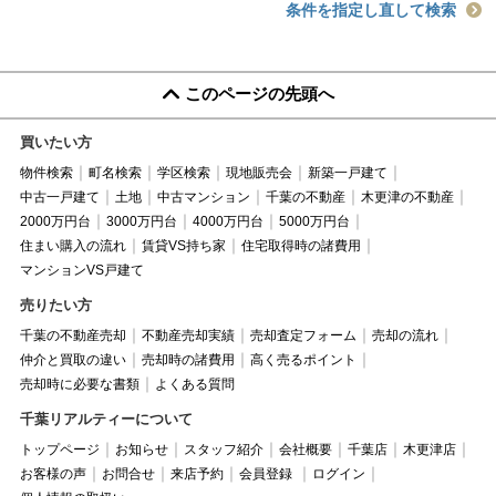
条件を指定し直して検索
このページの先頭へ
買いたい方
物件検索
町名検索
学区検索
現地販売会
新築一戸建て
中古一戸建て
土地
中古マンション
千葉の不動産
木更津の不動産
2000万円台
3000万円台
4000万円台
5000万円台
住まい購入の流れ
賃貸VS持ち家
住宅取得時の諸費用
マンションVS戸建て
売りたい方
千葉の不動産売却
不動産売却実績
売却査定フォーム
売却の流れ
仲介と買取の違い
売却時の諸費用
高く売るポイント
売却時に必要な書類
よくある質問
千葉リアルティーについて
トップページ
お知らせ
スタッフ紹介
会社概要
千葉店
木更津店
お客様の声
お問合せ
来店予約
会員登録
ログイン