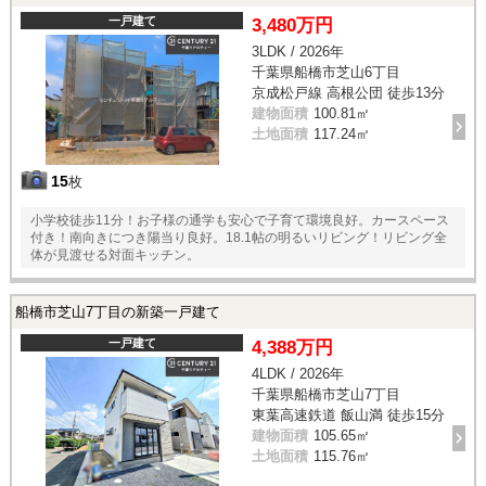
一戸建て
3,480万円
3LDK / 2026年
千葉県船橋市芝山6丁目
京成松戸線 高根公団 徒歩13分
建物面積
100.81㎡
土地面積
117.24㎡
15
枚
小学校徒歩11分！お子様の通学も安心で子育て環境良好。カースペース
付き！南向きにつき陽当り良好。18.1帖の明るいリビング！リビング全
体が見渡せる対面キッチン。
船橋市芝山7丁目の新築一戸建て
一戸建て
4,388万円
4LDK / 2026年
千葉県船橋市芝山7丁目
東葉高速鉄道 飯山満 徒歩15分
建物面積
105.65㎡
土地面積
115.76㎡