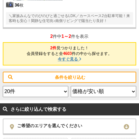
36
枚
＼家族みんなでのびのびと過ごせるLDK／カースペース2台駐車可能！来
客時も安心！閑静な住宅街♪南側リビングで陽当たり良好！
2
1～2
件中
件を表示
2件
見つかりました！
会員登録をすると全
4603
件の中から探せます。
今すぐ見る
条件を絞り込む
さらに絞り込んで検索する
ご希望のエリアを選んでください