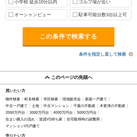
小学校 徒歩10分以内
ゴルフ場が近い
オーシャンビュー
駐車可能台数3台以上可
条件を指定し直して検索
このページの先頭へ
買いたい方
物件検索
町名検索
学区検索
現地販売会
新築一戸建て
中古一戸建て
土地
中古マンション
千葉の不動産
木更津の不動産
2000万円台
3000万円台
4000万円台
5000万円台
住まい購入の流れ
賃貸VS持ち家
住宅取得時の諸費用
マンションVS戸建て
売りたい方