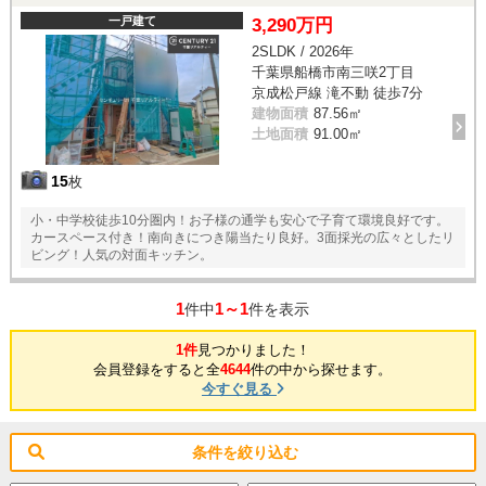
一戸建て
3,290万円
2SLDK / 2026年
千葉県船橋市南三咲2丁目
京成松戸線 滝不動 徒歩7分
建物面積
87.56㎡
土地面積
91.00㎡
15
枚
小・中学校徒歩10分圏内！お子様の通学も安心で子育て環境良好です。
カースペース付き！南向きにつき陽当たり良好。3面採光の広々としたリ
ビング！人気の対面キッチン。
1
1～1
件中
件を表示
1件
見つかりました！
会員登録をすると全
4644
件の中から探せます。
今すぐ見る
条件を絞り込む