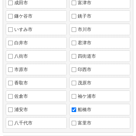
成田市
富津市
鎌ケ谷市
銚子市
いすみ市
市川市
白井市
君津市
八街市
四街道市
市原市
印西市
香取市
茂原市
佐倉市
袖ケ浦市
浦安市
船橋市
八千代市
富里市