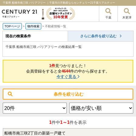
千葉県 船橋市南三咲 バリアフリー ｜千葉市の不動産ならセンチュリー21千葉リアルティー
千葉
木更津
TOPページ
>
物件検索
>
不動産情報一覧
現在の検索条件
さらに条件を絞り込む
千葉県 船橋市南三咲 バリアフリー の検索結果一覧
1件
見つかりました！
会員登録をすると全
4644
件の中から探せます。
今すぐ見る
条件を絞り込む
1
1～1
件中
件を表示
船橋市南三咲2丁目の新築一戸建て