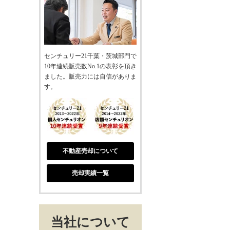
センチュリー21千葉・茨城部門で
10年連続販売数No.1の表彰を頂き
ました。販売力には自信がありま
す。
不動産売却について
売却実績一覧
当社について