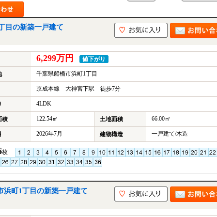
1丁目の新築一戸建て
6,299万円
値下がり
千葉県船橋市浜町1丁目
地
京成本線 大神宮下駅 徒歩7分
4LDK
り
122.54㎡
66.00㎡
面積
土地面積
2026年7月
一戸建て/木造
月
建物構造
6
枚
市浜町1丁目の新築一戸建て