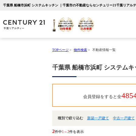
千葉県 船橋市浜町 システムキッチン ｜千葉市の不動産ならセンチュリー21千葉リアル
TOPページ
>
物件検索
>
不動産情報一覧
千葉県 船橋市浜町 システムキ
485
会員登録をすると全
種別で絞り込む
新築一戸建て
中古一戸建て
2
件中
1～2
件を表示