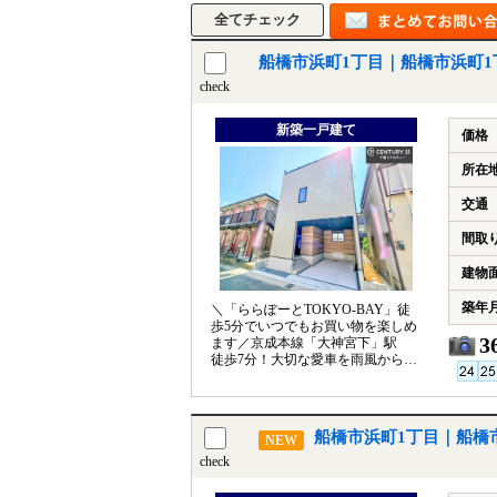
船橋市浜町1丁目｜船橋市浜町
check
新築一戸建て
価格
所在
交通
間取
建物
築年
＼「ららぽーとTOKYO-BAY」徒
歩5分でいつでもお買い物を楽しめ
3
ます／京成本線「大神宮下」駅
徒歩7分！大切な愛車を雨風から守
れる車庫付き◎2階リビング♪
船橋市浜町1丁目｜船橋
NEW
check