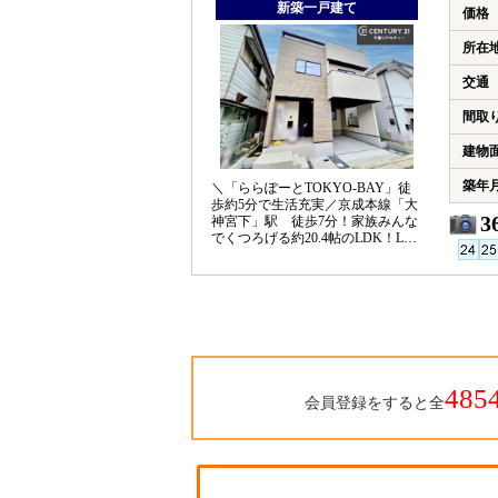
新築一戸建て
価格
所在
交通
間取
建物
築年
＼「ららぽーとTOKYO-BAY」徒
歩約5分で生活充実／京成本線「大
3
神宮下」駅 徒歩7分！家族みんな
でくつろげる約20.4帖のLDK！LD
は床暖房完備♪
485
会員登録をすると全