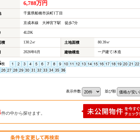
6,788万円
千葉県船橋市浜町1丁目
地
京成本線 大神宮下駅 徒歩7分
4LDK
り
130.2㎡
80.39㎡
面積
土地面積
2026年6月
一戸建て/木造
月
建物構造
6
枚
表示件数
並び順
4
件の中から探せます。