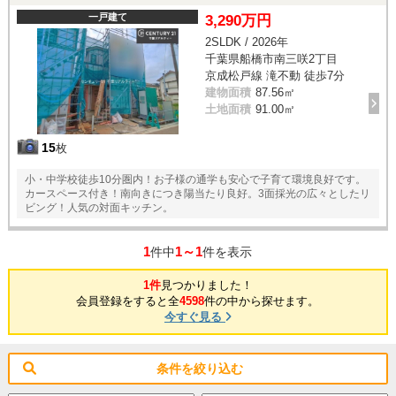
一戸建て
3,290万円
2SLDK / 2026年
千葉県船橋市南三咲2丁目
京成松戸線 滝不動 徒歩7分
建物面積
87.56㎡
土地面積
91.00㎡
15
枚
小・中学校徒歩10分圏内！お子様の通学も安心で子育て環境良好です。
カースペース付き！南向きにつき陽当たり良好。3面採光の広々としたリ
ビング！人気の対面キッチン。
1
1～1
件中
件を表示
1件
見つかりました！
会員登録をすると全
4598
件の中から探せます。
今すぐ見る
条件を絞り込む