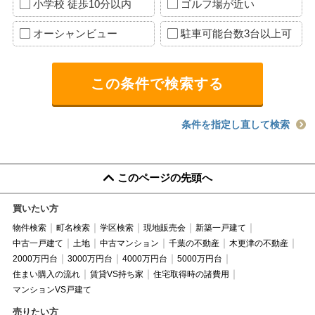
小学校 徒歩10分以内
ゴルフ場が近い
オーシャンビュー
駐車可能台数3台以上可
条件を指定し直して検索
このページの先頭へ
買いたい方
物件検索
町名検索
学区検索
現地販売会
新築一戸建て
中古一戸建て
土地
中古マンション
千葉の不動産
木更津の不動産
2000万円台
3000万円台
4000万円台
5000万円台
住まい購入の流れ
賃貸VS持ち家
住宅取得時の諸費用
マンションVS戸建て
売りたい方