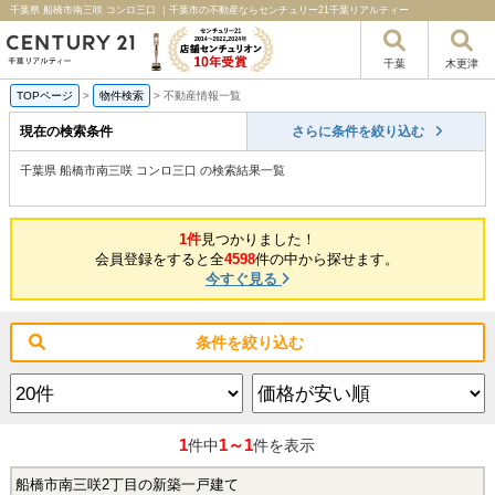
千葉県 船橋市南三咲 コンロ三口 ｜千葉市の不動産ならセンチュリー21千葉リアルティー
千葉
木更津
TOPページ
>
物件検索
>
不動産情報一覧
現在の検索条件
さらに条件を絞り込む
千葉県 船橋市南三咲 コンロ三口 の検索結果一覧
1件
見つかりました！
会員登録をすると全
4598
件の中から探せます。
今すぐ見る
条件を絞り込む
1
1～1
件中
件を表示
船橋市南三咲2丁目の新築一戸建て