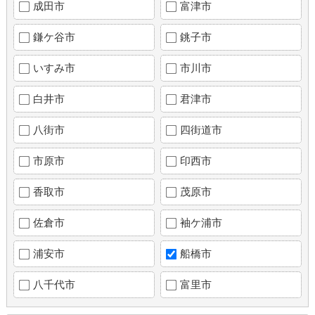
成田市
富津市
鎌ケ谷市
銚子市
いすみ市
市川市
白井市
君津市
八街市
四街道市
市原市
印西市
香取市
茂原市
佐倉市
袖ケ浦市
浦安市
船橋市
八千代市
富里市