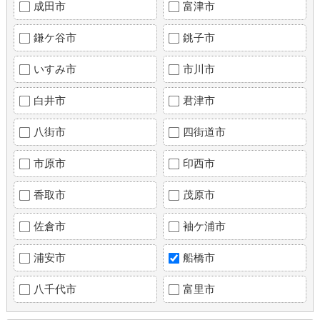
成田市
富津市
鎌ケ谷市
銚子市
いすみ市
市川市
白井市
君津市
八街市
四街道市
市原市
印西市
香取市
茂原市
佐倉市
袖ケ浦市
浦安市
船橋市
八千代市
富里市