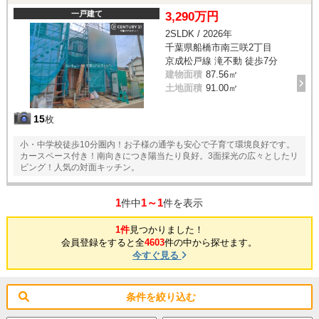
一戸建て
3,290万円
2SLDK / 2026年
千葉県船橋市南三咲2丁目
京成松戸線 滝不動 徒歩7分
建物面積
87.56㎡
土地面積
91.00㎡
15
枚
小・中学校徒歩10分圏内！お子様の通学も安心で子育て環境良好です。
カースペース付き！南向きにつき陽当たり良好。3面採光の広々としたリ
ビング！人気の対面キッチン。
1
1～1
件中
件を表示
1件
見つかりました！
会員登録をすると全
4603
件の中から探せます。
今すぐ見る
条件を絞り込む