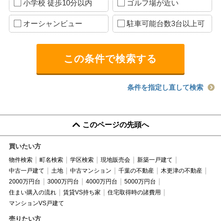
小学校 徒歩10分以内
ゴルフ場が近い
オーシャンビュー
駐車可能台数3台以上可
条件を指定し直して検索
このページの先頭へ
買いたい方
物件検索
町名検索
学区検索
現地販売会
新築一戸建て
中古一戸建て
土地
中古マンション
千葉の不動産
木更津の不動産
2000万円台
3000万円台
4000万円台
5000万円台
住まい購入の流れ
賃貸VS持ち家
住宅取得時の諸費用
マンションVS戸建て
売りたい方