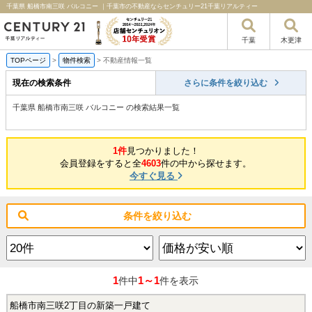
千葉県 船橋市南三咲 バルコニー ｜千葉市の不動産ならセンチュリー21千葉リアルティー
千葉
木更津
TOPページ
>
物件検索
>
不動産情報一覧
現在の検索条件
さらに条件を絞り込む
千葉県 船橋市南三咲 バルコニー の検索結果一覧
1件
見つかりました！
会員登録をすると全
4603
件の中から探せます。
今すぐ見る
条件を絞り込む
1
1～1
件中
件を表示
船橋市南三咲2丁目の新築一戸建て