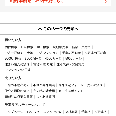
直接お問合せ・web予約はこちら
このページの先頭へ
買いたい方
物件検索
町名検索
学区検索
現地販売会
新築一戸建て
中古一戸建て
土地
中古マンション
千葉の不動産
木更津の不動産
2000万円台
3000万円台
4000万円台
5000万円台
住まい購入の流れ
賃貸VS持ち家
住宅取得時の諸費用
マンションVS戸建て
売りたい方
千葉の不動産売却
不動産売却実績
売却査定フォーム
売却の流れ
仲介と買取の違い
売却時の諸費用
高く売るポイント
売却時に必要な書類
よくある質問
千葉リアルティーについて
トップページ
お知らせ
スタッフ紹介
会社概要
千葉店
木更津店