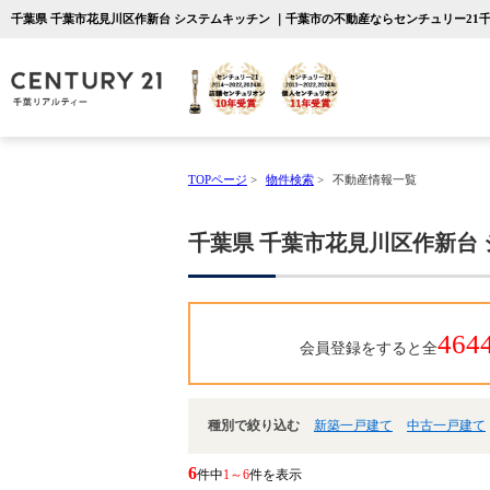
千葉県 千葉市花見川区作新台 システムキッチン ｜千葉市の不動産ならセンチュリー21
TOPページ
>
物件検索
>
不動産情報一覧
千葉県 千葉市花見川区作新台
464
会員登録をすると全
種別で絞り込む
新築一戸建て
中古一戸建て
6
件中
1～6
件を表示