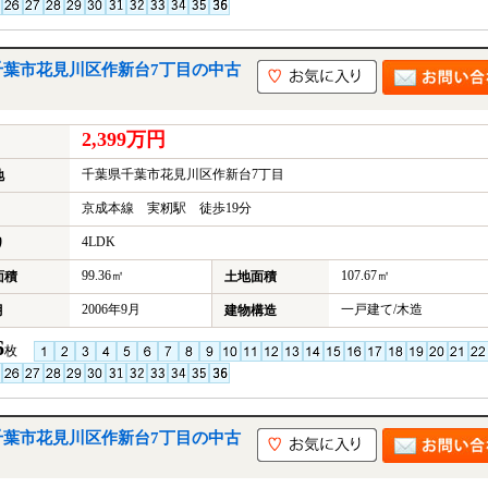
千葉市花見川区作新台7丁目の中古
2,399万円
千葉県千葉市花見川区作新台7丁目
地
京成本線 実籾駅 徒歩19分
4LDK
り
99.36㎡
107.67㎡
面積
土地面積
2006年9月
一戸建て/木造
月
建物構造
6
枚
千葉市花見川区作新台7丁目の中古