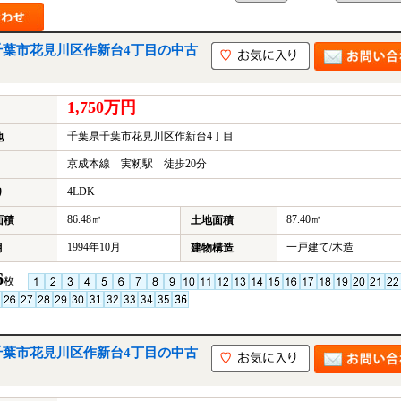
千葉市花見川区作新台4丁目の中古
1,750万円
千葉県千葉市花見川区作新台4丁目
地
京成本線 実籾駅 徒歩20分
4LDK
り
86.48㎡
87.40㎡
面積
土地面積
1994年10月
一戸建て/木造
月
建物構造
6
枚
千葉市花見川区作新台4丁目の中古