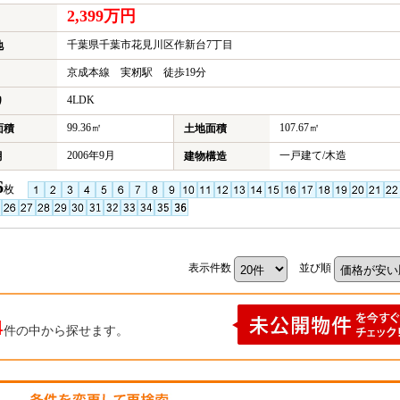
2,399万円
千葉県千葉市花見川区作新台7丁目
地
京成本線 実籾駅 徒歩19分
4LDK
り
99.36㎡
107.67㎡
面積
土地面積
2006年9月
一戸建て/木造
月
建物構造
6
枚
表示件数
並び順
4
件の中から探せます。