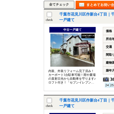
千葉市花見川区作新台4丁目｜
一戸建て
check
中古一戸建て
価格
所在
交通
間取
建物
築年
内装、外装リフォーム完了済み！
カーポート1台駐車可能！雨や夏場
3
の直射日光から自動車を守ります♪
ロフト付き！「セブンイレブン千
葉作新台4丁目店」徒歩約2分で便
利◎
千葉市花見川区作新台4丁目｜
一戸建て
check