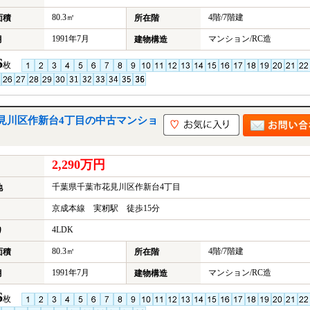
80.3㎡
4階/7階建
面積
所在階
1991年7月
マンション/RC造
月
建物構造
6
枚
見川区作新台4丁目の中古マンショ
2,290万円
千葉県千葉市花見川区作新台4丁目
地
京成本線 実籾駅 徒歩15分
4LDK
り
80.3㎡
4階/7階建
面積
所在階
1991年7月
マンション/RC造
月
建物構造
6
枚