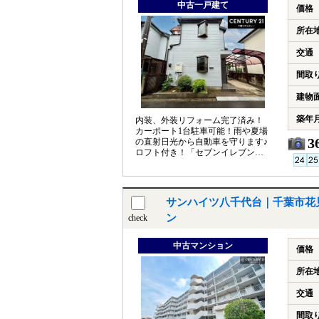
中古一戸建て
価格
所在
交通
間取
建物
築年
内装、外装リフォーム完了済み！
カーポート1台駐車可能！雨や夏場
3
の直射日光から自動車を守ります♪
ロフト付き！「セブンイレブン千
葉作新台4丁目店」徒歩約2分で便
利◎
サンハイツ八千代台｜千葉市花
ン
check
中古マンション
価格
所在
交通
間取