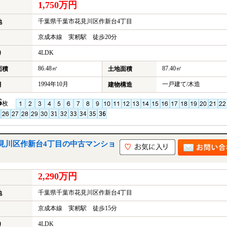
1,750万円
千葉県千葉市花見川区作新台4丁目
地
京成本線 実籾駅 徒歩20分
4LDK
り
86.48㎡
87.40㎡
面積
土地面積
1994年10月
一戸建て/木造
月
建物構造
6
枚
見川区作新台4丁目の中古マンショ
2,290万円
千葉県千葉市花見川区作新台4丁目
地
京成本線 実籾駅 徒歩15分
4LDK
り