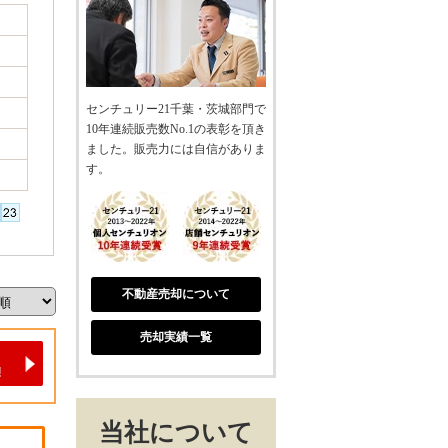
センチュリー21千葉・茨城部門で
10年連続販売数No.1の表彰を頂き
ました。販売力には自信がありま
す。
不動産売却について
売却実績一覧
当社について