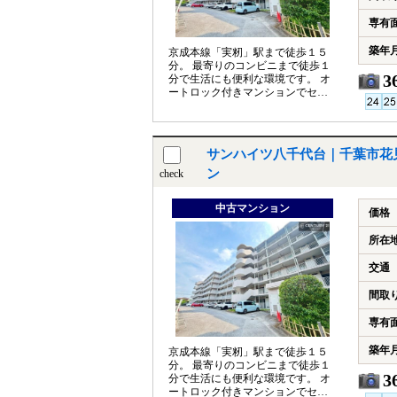
専有
築年
京成本線「実籾」駅まで徒歩１５
分。 最寄りのコンビニまで徒歩１
3
分で生活にも便利な環境です。 オ
ートロック付きマンションでセキ
ュリティ充実！
サンハイツ八千代台｜千葉市花
ン
check
中古マンション
価格
所在
交通
間取
専有
築年
京成本線「実籾」駅まで徒歩１５
分。 最寄りのコンビニまで徒歩１
3
分で生活にも便利な環境です。 オ
ートロック付きマンションでセキ