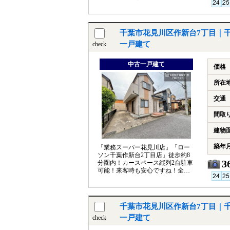
ュリティ充実！
千葉市花見川区作新台7丁目｜
一戸建て
check
中古一戸建て
価格
所在
交通
間取
建物
築年
「業務スーパー花見川店」「ロー
ソン千葉作新台2丁目店」徒歩約8
3
分圏内！カースペース縦列2台駐車
可能！来客時も安心ですね！全居
室6帖以上のゆとりある間取り♪
千葉市花見川区作新台7丁目｜
一戸建て
check