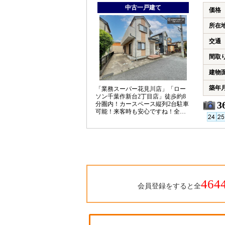
中古一戸建て
価格
所在
交通
間取
建物
築年
「業務スーパー花見川店」「ロー
ソン千葉作新台2丁目店」徒歩約8
3
分圏内！カースペース縦列2台駐車
可能！来客時も安心ですね！全居
室6帖以上のゆとりある間取り♪
464
会員登録をすると全